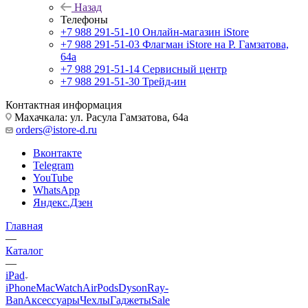
Назад
Телефоны
+7 988 291-51-10
Онлайн-магазин iStore
+7 988 291-51-03
Флагман iStore на Р. Гамзатова,
64а
+7 988 291-51-14
Сервисный центр
+7 988 291-51-30
Трейд-ин
Контактная информация
Махачкала: ул. Расула Гамзатова, 64а
orders@istore-d.ru
Вконтакте
Telegram
YouTube
WhatsApp
Яндекс.Дзен
Главная
—
Каталог
—
iPad
iPhone
Mac
Watch
AirPods
Dyson
Ray-
Ban
Аксессуары
Чехлы
Гаджеты
Sale