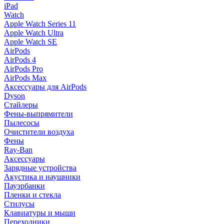
iPad
Watch
Apple Watch Series 11
Apple Watch Ultra
Apple Watch SE
AirPods
AirPods 4
AirPods Pro
AirPods Max
Аксессуары для AirPods
Dyson
Стайлеры
Фены-выпрямители
Пылесосы
Очистители воздуха
Фены
Ray-Ban
Аксессуары
Зарядные устройства
Акустика и наушники
Пауэрбанки
Пленки и стекла
Стилусы
Клавиатуры и мыши
Переходники