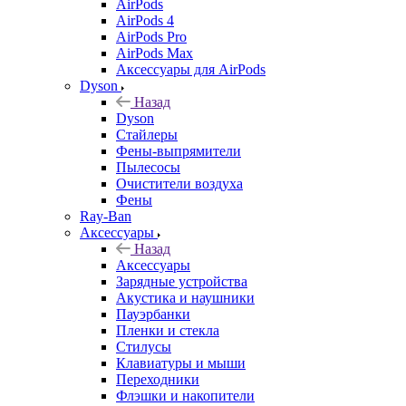
AirPods
AirPods 4
AirPods Pro
AirPods Max
Аксессуары для AirPods
Dyson
Назад
Dyson
Стайлеры
Фены-выпрямители
Пылесосы
Очистители воздуха
Фены
Ray-Ban
Аксессуары
Назад
Аксессуары
Зарядные устройства
Акустика и наушники
Пауэрбанки
Пленки и стекла
Стилусы
Клавиатуры и мыши
Переходники
Флэшки и накопители