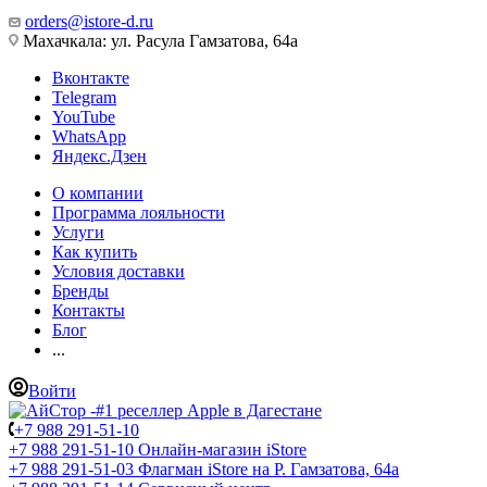
orders@istore-d.ru
Махачкала: ул. Расула Гамзатова, 64а
Вконтакте
Telegram
YouTube
WhatsApp
Яндекс.Дзен
О компании
Программа лояльности
Услуги
Как купить
Условия доставки
Бренды
Контакты
Блог
...
Войти
+7 988 291-51-10
+7 988 291-51-10
Онлайн-магазин iStore
+7 988 291-51-03
Флагман iStore на Р. Гамзатова, 64а