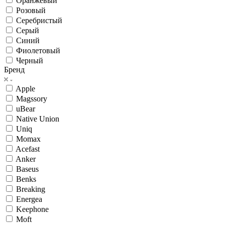
Оранжевый
Розовый
Серебристый
Серый
Синий
Фиолетовый
Черный
Бренд
Apple
Magssory
uBear
Native Union
Uniq
Momax
Acefast
Anker
Baseus
Benks
Breaking
Energea
Keephone
Moft