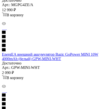
Достаточно
Арт.: MGPG4ZE/A
12 990
₽
В корзину
EnergEA внешний аккумулятор Bаzic GоPоwer МINI 10W
4000mAh (белый) GPW-MINI-WHT
Достаточно
Арт.: GPW-MINI-WHT
2 090
₽
В корзину