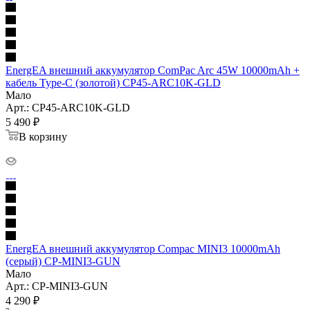
EnergEA внешний аккумулятор ComPac Arc 45W 10000mAh +
кабель Type-C (золотой) CP45-ARC10K-GLD
Мало
Арт.: CP45-ARC10K-GLD
5 490
₽
В корзину
EnergEA внешний аккумулятор Compac MINI3 10000mAh
(серый) CP-MINI3-GUN
Мало
Арт.: CP-MINI3-GUN
4 290
₽