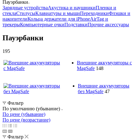
Пауэрбанки
Зарядные устройства
Акустика и наушники
Пленки и
стекла
Стилусы
Клавиатуры и мыши
Переходники
Флэшки и
накопители
Кольца держатели для iPhone
AirTag и
трекеры
Компьютерные очки
Подставки
Прочие аксессуары
Пауэрбанки
195
Внешние аккумуляторы с
MagSafe
148
Внешние аккумуляторы
без MagSafe
47
Фильтр
По умолчанию (убывание)
По цене (убывание)
По цене (возрастание)
Фильтр