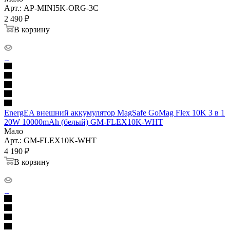
Арт.: AP-MINI5K-ORG-3C
2 490
₽
В корзину
EnergEA внешний аккумулятор MagSafe GoMag Flex 10K 3 в 1
20W 10000mAh (белый) GM-FLEX10K-WHT
Мало
Арт.: GM-FLEX10K-WHT
4 190
₽
В корзину