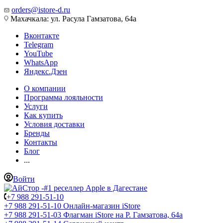
orders@istore-d.ru
Махачкала: ул. Расула Гамзатова, 64а
Вконтакте
Telegram
YouTube
WhatsApp
Яндекс.Дзен
О компании
Программа лояльности
Услуги
Как купить
Условия доставки
Бренды
Контакты
Блог
...
Войти
+7 988 291-51-10
+7 988 291-51-10
Онлайн-магазин iStore
+7 988 291-51-03
Флагман iStore на Р. Гамзатова, 64а