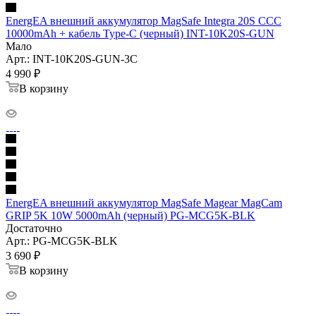
EnergEA внешний аккумулятор MagSafe Integra 20S CCC
10000mAh + кабель Type-C (черный) INT-10K20S-GUN
Мало
Арт.: INT-10K20S-GUN-3C
4 990
₽
В корзину
EnergEA внешний аккумулятор MagSafe Magear MagCam
GRIP 5K 10W 5000mAh (черный) PG-MCG5K-BLK
Достаточно
Арт.: PG-MCG5K-BLK
3 690
₽
В корзину