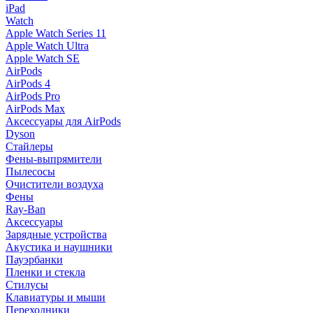
iPad
Watch
Apple Watch Series 11
Apple Watch Ultra
Apple Watch SE
AirPods
AirPods 4
AirPods Pro
AirPods Max
Аксессуары для AirPods
Dyson
Стайлеры
Фены-выпрямители
Пылесосы
Очистители воздуха
Фены
Ray-Ban
Аксессуары
Зарядные устройства
Акустика и наушники
Пауэрбанки
Пленки и стекла
Стилусы
Клавиатуры и мыши
Переходники