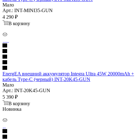
Мало
Арт.: INT-MINI35-GUN
4 290
₽
В корзину
EnergEA внешний аккумулятор Integra Ultra 45W 20000mAh +
кабель Type-C (черный) INT-20K45-GUN
Мало
Арт.: INT-20K45-GUN
5 390
₽
В корзину
Новинка