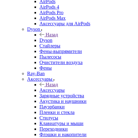
AirPods
AirPods 4
AirPods Pro
AirPods Max
Аксессуары для AirPods
Dyson
Назад
Dyson
Стайлеры
Фены-выпрямители
Пылесосы
Очистители воздуха
Фены
Ray-Ban
Аксессуары
Назад
Аксессуары
Зарядные устройства
Акустика и наушники
Пауэрбанки
Пленки и стекла
Стилусы
Клавиатуры и мыши
Переходники
Флэшки и накопители