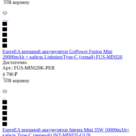
В корзину
EnergEA внешний аккумулятор GoPower Fusion Mini
20000mAh + кабель Lighning/Type-C (серый) FUS-MINI20
Достаточно
Арт.: FUS-MINI20K-PEB
4 790
₽
В корзину
EnergEA внешний аккумулятор Integra Mini 35W 10000mAh+
кабель Type-C (черный) INT-MINI35-GUN