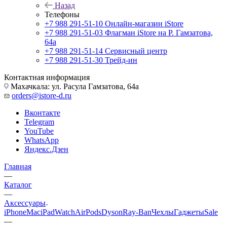
Назад
Телефоны
+7 988 291-51-10
Онлайн-магазин iStore
+7 988 291-51-03
Флагман iStore на Р. Гамзатова,
64а
+7 988 291-51-14
Сервисный центр
+7 988 291-51-30
Трейд-ин
Контактная информация
Махачкала: ул. Расула Гамзатова, 64а
orders@istore-d.ru
Вконтакте
Telegram
YouTube
WhatsApp
Яндекс.Дзен
Главная
—
Каталог
—
Аксессуары
iPhone
Mac
iPad
Watch
AirPods
Dyson
Ray-Ban
Чехлы
Гаджеты
Sale
—