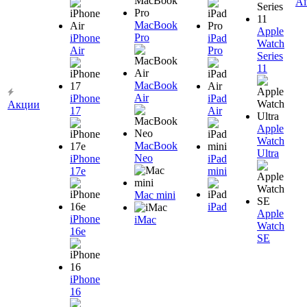
Ai
MacBook
Apple
Pro
iPhone
iPad
Watch
Air
Pro
Series
11
MacBook
Air
iPhone
iPad
Акции
17
Air
Apple
Watch
MacBook
Ultra
Neo
iPhone
iPad
17e
mini
Mac mini
iPad
Apple
iPhone
iMac
Watch
16e
SE
iPhone
16