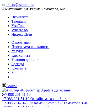
orders@istore-d.ru
Махачкала: ул. Расула Гамзатова, 64а
Вконтакте
Telegram
YouTube
WhatsApp
Яндекс.Дзен
О компании
Программа лояльности
Услуги
Как купить
Условия доставки
Бренды
Контакты
Блог
...
Войти
+7 988 291-51-10
+7 988 291-51-10
Онлайн-магазин iStore
+7 988 291-51-03
Флагман iStore на Р. Гамзатова, 64а