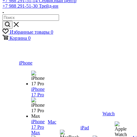
+7 988 291-51-14
Сервисный центр
+7 988 291-51-30
Трейд-ин
Избранные товары
0
Корзина
0
iPhone
iPhone
17 Pro
Watch
iPhone
Mac
17 Pro
iPad
Max