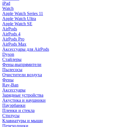
iPad
Watch
Apple Watch Series 11
Apple Watch Ultra
Apple Watch SE
AirPods
AirPods 4
AirPods Pro
AirPods Max
Аксессуары для AirPods
Dyson
Стайлеры
Фены-выпрямители
Пылесосы
Очистители воздуха
Фены
Ray-Ban
Аксессуары
Зарядные устройства
Акустика и наушники
Пауэрбанки
Пленки и стекла
Стилусы
Клавиатуры и мыши
Переходники