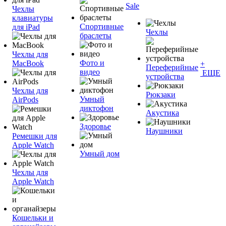
Sale
Чехлы
клавиатуры
Спортивные
для iPad
Чехлы
браслеты
Чехлы для
Фото и
MacBook
+
Переферийные
видео
ЕЩЕ
устройства
Чехлы для
Рюкзаки
Умный
AirPods
диктофон
Акустика
Здоровье
Наушники
Ремешки для
Apple Watch
Умный дом
Чехлы для
Apple Watch
Кошельки и