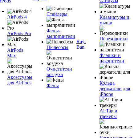
Стилусы
rPods
Стайлеры
AirPods 4
Клавиатуры и
мыши
Фены-
AirPods Pro
выпрямители
Переходники
Ray-
Ban
Пылесосы
AirPods
Флэшки и
Max
накопители
Очистители
воздуха
Аксессуары
для AirPods
Кольца
Фены
держатели для
iPhone
AirTag и
трекеры
Компьютерные