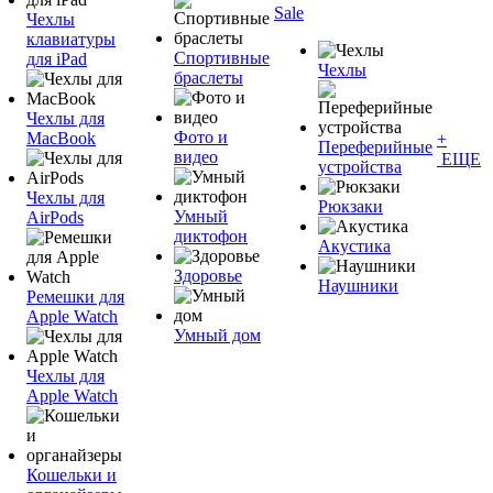
Sale
Чехлы
клавиатуры
Спортивные
для iPad
Чехлы
браслеты
Чехлы для
Фото и
MacBook
+
Переферийные
видео
ЕЩЕ
устройства
Чехлы для
Рюкзаки
Умный
AirPods
диктофон
Акустика
Здоровье
Наушники
Ремешки для
Apple Watch
Умный дом
Чехлы для
Apple Watch
Кошельки и