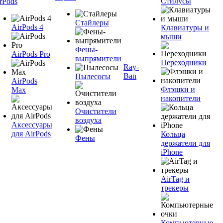
Стилусы
rPods
Стайлеры
AirPods 4
Клавиатуры и
мыши
Фены-
AirPods Pro
выпрямители
Переходники
Ray-
Ban
Пылесосы
AirPods
Флэшки и
Max
накопители
Очистители
воздуха
Аксессуары
для AirPods
Кольца
Фены
держатели для
iPhone
AirTag и
трекеры
Компьютерные