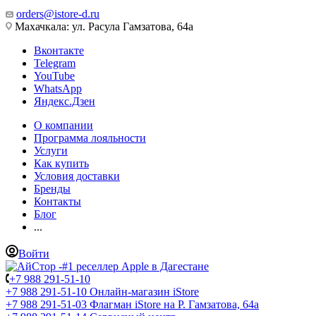
orders@istore-d.ru
Махачкала: ул. Расула Гамзатова, 64а
Вконтакте
Telegram
YouTube
WhatsApp
Яндекс.Дзен
О компании
Программа лояльности
Услуги
Как купить
Условия доставки
Бренды
Контакты
Блог
...
Войти
+7 988 291-51-10
+7 988 291-51-10
Онлайн-магазин iStore
+7 988 291-51-03
Флагман iStore на Р. Гамзатова, 64а