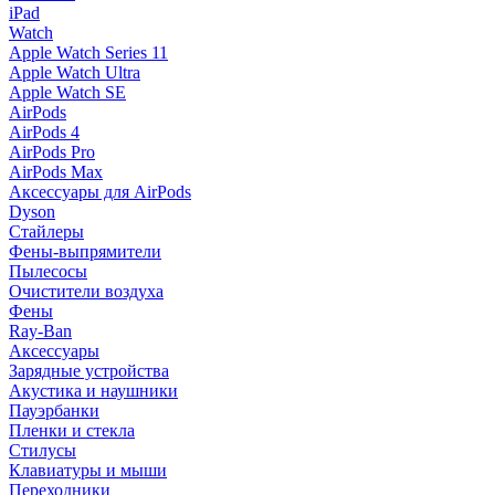
iPad
Watch
Apple Watch Series 11
Apple Watch Ultra
Apple Watch SE
AirPods
AirPods 4
AirPods Pro
AirPods Max
Аксессуары для AirPods
Dyson
Стайлеры
Фены-выпрямители
Пылесосы
Очистители воздуха
Фены
Ray-Ban
Аксессуары
Зарядные устройства
Акустика и наушники
Пауэрбанки
Пленки и стекла
Стилусы
Клавиатуры и мыши
Переходники