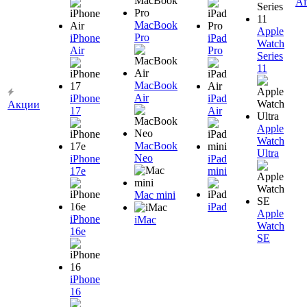
Ai
MacBook
Apple
Pro
iPhone
iPad
Watch
Air
Pro
Series
11
MacBook
Air
iPhone
iPad
Акции
17
Air
Apple
Watch
MacBook
Ultra
Neo
iPhone
iPad
17e
mini
Mac mini
iPad
Apple
iPhone
iMac
Watch
16e
SE
iPhone
16