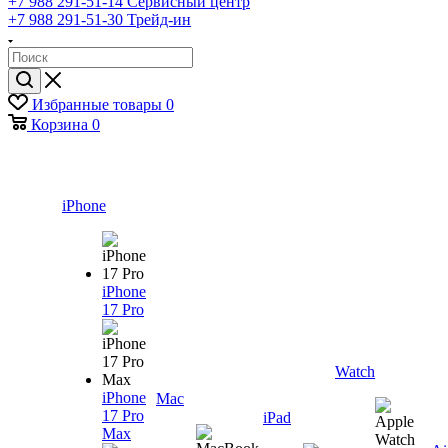
+7 988 291-51-14
Сервисный центр
+7 988 291-51-30
Трейд-ин
Избранные товары
0
Корзина
0
iPhone
iPhone
17 Pro
Watch
iPhone
Mac
17 Pro
iPad
Max