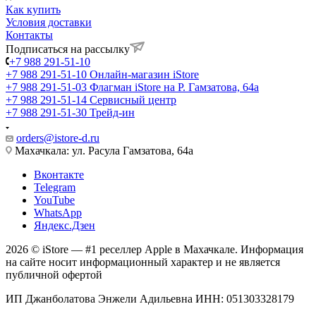
Как купить
Условия доставки
Контакты
Подписаться на рассылку
+7 988 291-51-10
+7 988 291-51-10
Онлайн-магазин iStore
+7 988 291-51-03
Флагман iStore на Р. Гамзатова, 64а
+7 988 291-51-14
Сервисный центр
+7 988 291-51-30
Трейд-ин
orders@istore-d.ru
Махачкала: ул. Расула Гамзатова, 64а
Вконтакте
Telegram
YouTube
WhatsApp
Яндекс.Дзен
2026 © iStore — #1 реселлер Apple в Махачкале. Информация
на сайте носит информационный характер и не является
публичной офертой
ИП Джанболатова Энжели Адильевна ИНН: 051303328179