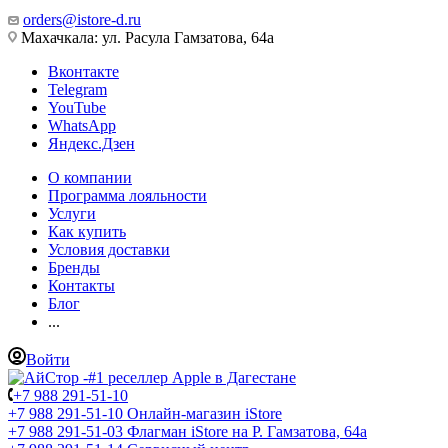
orders@istore-d.ru
Махачкала: ул. Расула Гамзатова, 64а
Вконтакте
Telegram
YouTube
WhatsApp
Яндекс.Дзен
О компании
Программа лояльности
Услуги
Как купить
Условия доставки
Бренды
Контакты
Блог
...
Войти
+7 988 291-51-10
+7 988 291-51-10
Онлайн-магазин iStore
+7 988 291-51-03
Флагман iStore на Р. Гамзатова, 64а