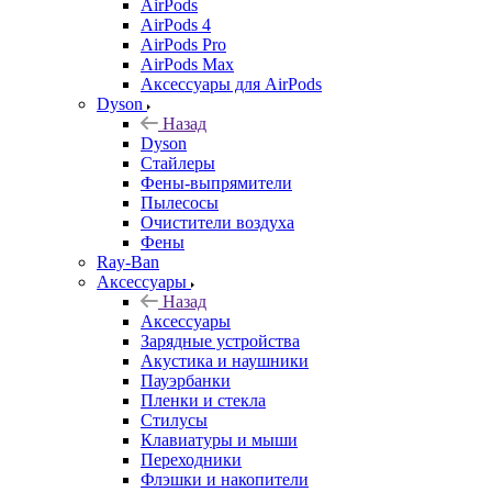
AirPods
AirPods 4
AirPods Pro
AirPods Max
Аксессуары для AirPods
Dyson
Назад
Dyson
Стайлеры
Фены-выпрямители
Пылесосы
Очистители воздуха
Фены
Ray-Ban
Аксессуары
Назад
Аксессуары
Зарядные устройства
Акустика и наушники
Пауэрбанки
Пленки и стекла
Стилусы
Клавиатуры и мыши
Переходники
Флэшки и накопители