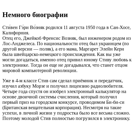
Немного биографии
Сти́вен Гэ́ри Во́зняк родился 11 августа 1950 года в Сан-Хосе,
Калифорния.
Отец его, Джейкоб Френсис Возняк, был инженером родом из
Лос-Анджелеса. По национальности отец был украинцем (по
другой версии — поляк), а его мама, Маргарет Элейн Керн
была швейцарско-немецкого происхождения. Как вы уже
могли догадаться, именно отец привил юному Стиву любовь к
электронике. Тогда он еще не догадывался, что станет отцом
мировой компьютерной революции.
Уже в 4-м классе Стив сам сделал приёмник и передатчик,
изучил азбуку Морзе и получил лицензию радиолюбителя.
Четыре года спустя он изобрел электронный калькулятор на
основе двоичной системы счисления, который получил
первый приз на городском конкурсе, проводимом Би-би-си
(Британская вещательная корпорация). Несмотря на такие
успехи, в личной жизни у подростка было все весьма сложно.
Поэтому молодой Стив полностью погрузился в электронику.