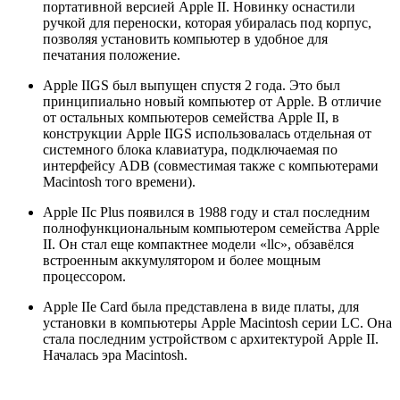
портативной версией Apple II. Новинку оснастили
ручкой для переноски, которая убиралась под корпус,
позволяя установить компьютер в удобное для
печатания положение.
Apple IIGS был выпущен спустя 2 года. Это был
принципиально новый компьютер от Apple. В отличие
от остальных компьютеров семейства Apple II, в
конструкции Apple IIGS использовалась отдельная от
системного блока клавиатура, подключаемая по
интерфейсу ADB (совместимая также с компьютерами
Macintosh того времени).
Apple IIc Plus появился в 1988 году и стал последним
полнофункциональным компьютером семейства Apple
II. Он стал еще компактнее модели «llc», обзавёлся
встроенным аккумулятором и более мощным
процессором.
Apple IIe Card была представлена в виде платы, для
установки в компьютеры Apple Macintosh серии LC. Она
стала последним устройством с архитектурой Apple II.
Началась эра Macintosh.