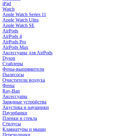
iPad
Watch
Apple Watch Series 11
Apple Watch Ultra
Apple Watch SE
AirPods
AirPods 4
AirPods Pro
AirPods Max
Аксессуары для AirPods
Dyson
Стайлеры
Фены-выпрямители
Пылесосы
Очистители воздуха
Фены
Ray-Ban
Аксессуары
Зарядные устройства
Акустика и наушники
Пауэрбанки
Пленки и стекла
Стилусы
Клавиатуры и мыши
Переходники