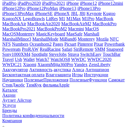
iPadPro
iPadPro2020
iPadPro2021
iPhone
iPhone12
iPhone12mini
iPhone12Pro
iPhone12ProMax
iPhone13
iPhone13Pro
iPhone13ProMax
iPhoneSE
iPhoneX
JBL
JBl
Keynote
Kugoo
KugooNX
LegoBrawls
LitRes
M1
M1Max
M1Pro
MacBook
MacBookAir
MacBookAir2020
MacBookAirM2
MacBookPro
MacBookPro2021
MacBookProM2
Macmini
MacOS
MacOSMonterrey
MagicKeyboard
MagSafe
Marshall
MarshallMinor3
MarshallMode
MiBand6
Monterey
Mozila
NFC
NFS
Numbers
Oceanhorn2
Pages
Picsart
Pinterest
Pixar
Powerbank
Powereats
ProRAW
RealRacing
Safari
SiriRemote
SMM
Snapseed
Sony1000XM4
Spotlight
SteveJobs
Strava
SwitchEasy
TouchBar
Travel
Usb
Wallet
Watch7
WatchOS8
WWDC
WWDC2020
WWDC21
Xiaomi
XiaomiMijia360Pro
Yandex
ZensLiberty
Аккумулятор
Активность
акустика
Алиса
Антишпион
Бесконтактная оплата
Влагозащита
Игры
Инструкции
Наушники
ПолезныеПриложения
ПолезныеФункции
Самокат
СтивДжобс
ТимКук
фильмыApple
Каталог
Акции
Аутлет Айстор
Услуги
Бренды
Политика конфиденциальности
Компания