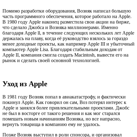
Помимо разработки оборудования, Возняк написал большую
часть программного обеспечения, которое работало на Apple.
В 1980 году Apple наконец разместила свои акции на бирже,
что сделало Джобса и Возняка миллионерами. Именно
благодаря Apple ll, в течение следующих нескольких лет Apple
держалась на плаву, когда её руководство взялось за гораздо
менее доходные проекты, как например Apple III и убыточный
компьютер Apple Lisa. Благодаря стабильным доходам от
Apple II, компания смогла создать Macintosh, вывести его на
рынок и сделать своей основной технологией.
Уход из Apple
В 1981 году Возняк попал в авиакатастрофу, и фактически
покинул Apple. Как говорил он сам, Воз потерял интерес к
Apple и занялся более привлекательными проектами. Джобс
не был в восторге от такого решения и как мог старался
помешать новым начинаниям Возняка, но все напрасно,
вернуть товарища в компанию ему не удалось.
Позже Возняк выступил в роли спонсора, и организовал