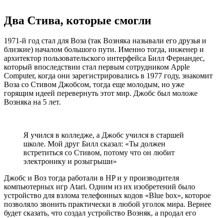
Два Стива, которые смогли
1971-й год стал для Воза (так Возняка называли его друзья и
близкие) началом большого пути. Именно тогда, инженер и
архитектор пользовательского интерфейса Билл Фернандес,
который впоследствии стал первым сотрудником Apple
Computer, когда они зарегистрировались в 1977 году, знакомит
Воза со Стивом Джобсом, тогда еще молодым, но уже
горящим идеей перевернуть этот мир. Джобс был моложе
Возняка на 5 лет.
Я учился в колледже, а Джобс учился в старшей
школе. Мой друг Билл сказал: «Ты должен
встретиться со Стивом, потому что он любит
электронику и розыгрыши»
Джобс и Воз тогда работали в HP и у производителя
компьютерных игр Atari. Одним из их изобретений было
устройство для взлома телефонных кодов «Blue box», которое
позволяло звонить практически в любой уголок мира. Вернее
будет сказать, что создал устройство Возняк, а продал его