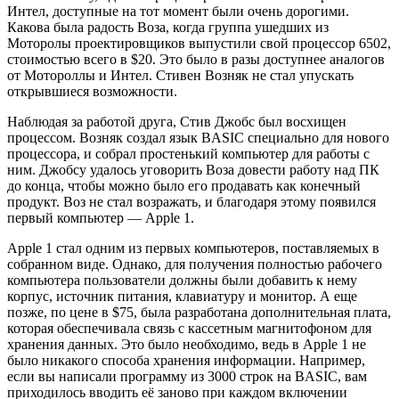
Интел, доступные на тот момент были очень дорогими.
Какова была радость Воза, когда группа ушедших из
Моторолы проектировщиков выпустили свой процессор 6502,
стоимостью всего в $20. Это было в разы доступнее аналогов
от Мотороллы и Интел. Стивен Возняк не стал упускать
открывшиеся возможности.
Наблюдая за работой друга, Стив Джобс был восхищен
процессом. Возняк создал язык BASIC специально для нового
процессора, и собрал простенький компьютер для работы с
ним. Джобсу удалось уговорить Воза довести работу над ПК
до конца, чтобы можно было его продавать как конечный
продукт. Воз не стал возражать, и благодаря этому появился
первый компьютер — Apple 1.
Apple 1 стал одним из первых компьютеров, поставляемых в
собранном виде. Однако, для получения полностью рабочего
компьютера пользователи должны были добавить к нему
корпус, источник питания, клавиатуру и монитор. А еще
позже, по цене в $75, была разработана дополнительная плата,
которая обеспечивала связь с кассетным магнитофоном для
хранения данных. Это было необходимо, ведь в Apple 1 не
было никакого способа хранения информации. Например,
если вы написали программу из 3000 строк на BASIC, вам
приходилось вводить её заново при каждом включении