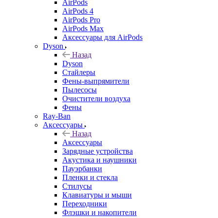
AirPods
AirPods 4
AirPods Pro
AirPods Max
Аксессуары для AirPods
Dyson
Назад
Dyson
Стайлеры
Фены-выпрямители
Пылесосы
Очистители воздуха
Фены
Ray-Ban
Аксессуары
Назад
Аксессуары
Зарядные устройства
Акустика и наушники
Пауэрбанки
Пленки и стекла
Стилусы
Клавиатуры и мыши
Переходники
Флэшки и накопители