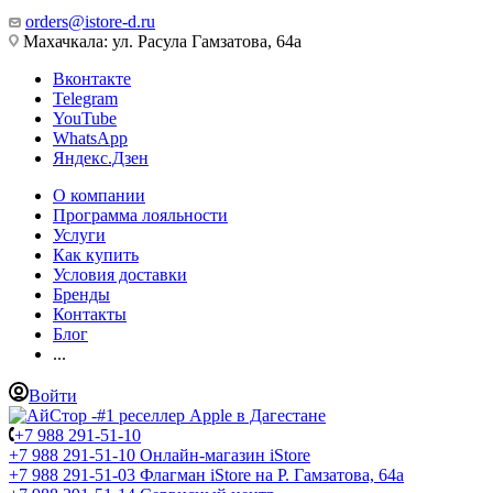
orders@istore-d.ru
Махачкала: ул. Расула Гамзатова, 64а
Вконтакте
Telegram
YouTube
WhatsApp
Яндекс.Дзен
О компании
Программа лояльности
Услуги
Как купить
Условия доставки
Бренды
Контакты
Блог
...
Войти
+7 988 291-51-10
+7 988 291-51-10
Онлайн-магазин iStore
+7 988 291-51-03
Флагман iStore на Р. Гамзатова, 64а