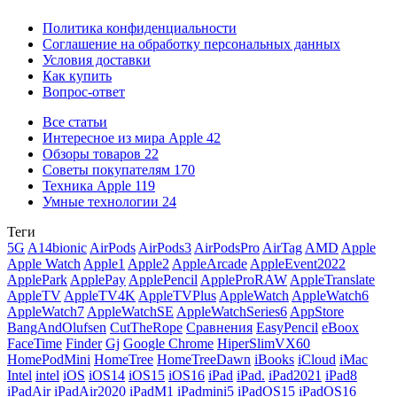
Политика конфиденциальности
Соглашение на обработку персональных данных
Условия доставки
Как купить
Вопрос-ответ
Все статьи
Интересное из мира Apple
42
Обзоры товаров
22
Советы покупателям
170
Техника Apple
119
Умные технологии
24
Теги
5G
A14bionic
AirPods
AirPods3
AirPodsPro
AirTag
AMD
Apple
Apple Watch
Apple1
Apple2
AppleArcade
AppleEvent2022
ApplePark
ApplePay
ApplePencil
AppleProRAW
AppleTranslate
AppleTV
AppleTV4K
AppleTVPlus
AppleWatch
AppleWatch6
AppleWatch7
AppleWatchSE
AppleWatchSeries6
AppStore
BangAndOlufsen
CutTheRope
Cравнения
EasyPencil
eBoox
FaceTime
Finder
Gj
Google Chrome
HiperSlimVX60
HomePodMini
HomeTree
HomeTreeDawn
iBooks
iCloud
iMac
Intel
intel
iOS
iOS14
iOS15
iOS16
iPad
iPad.
iPad2021
iPad8
iPadAir
iPadAir2020
iPadM1
iPadmini5
iPadOS15
iPadOS16