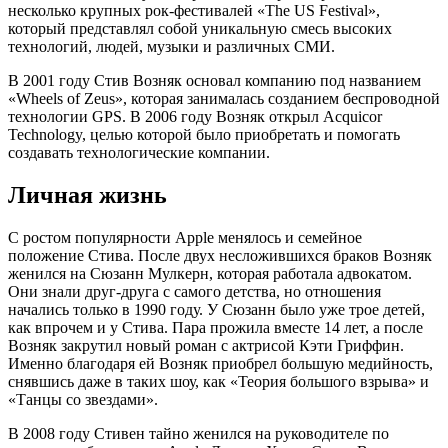
несколько крупных рок-фестивалей «The US Festival»,
который представлял собой уникальную смесь высоких
технологий, людей, музыки и различных СМИ.
В 2001 году Стив Возняк основал компанию под названием
«Wheels of Zeus», которая занималась созданием беспроводной
технологии GPS. В 2006 году Возняк открыл Acquicor
Technology, целью которой было приобретать и помогать
создавать технологические компании.
Личная жизнь
С ростом популярности Apple менялось и семейное
положение Стива. После двух несложившихся браков Возняк
женился на Сюзанн Мулкерн, которая работала адвокатом.
Они знали друг-друга с самого детства, но отношения
начались только в 1990 году. У Сюзанн было уже трое детей,
как впрочем и у Стива. Пара прожила вместе 14 лет, а после
Возняк закрутил новый роман с актрисой Кэти Гриффин.
Именно благодаря ей Возняк приобрел большую медийность,
снявшись даже в таких шоу, как «Теория большого взрыва» и
«Танцы со звездами».
В 2008 году Стивен тайно женился на руководителе по