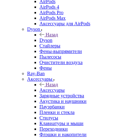
AirPods
AirPods 4
AirPods Pro
AirPods Max
Аксессуары для AirPods
Dyson
Назад
Dyson
Стайлеры
Фены-выпрямители
Пылесосы
Очистители воздуха
Фены
Ray-Ban
Аксессуары
Назад
Аксессуары
Зарядные устройства
Акустика и наушники
Пауэрбанки
Пленки и стекла
Стилусы
Клавиатуры и мыши
Переходники
Флэшки и накопители