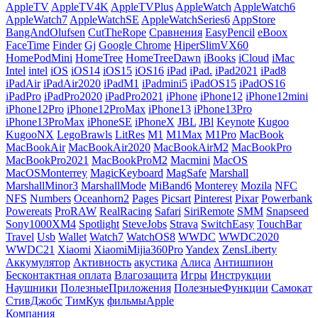
AppleTV
AppleTV4K
AppleTVPlus
AppleWatch
AppleWatch6
AppleWatch7
AppleWatchSE
AppleWatchSeries6
AppStore
BangAndOlufsen
CutTheRope
Cравнения
EasyPencil
eBoox
FaceTime
Finder
Gj
Google Chrome
HiperSlimVX60
HomePodMini
HomeTree
HomeTreeDawn
iBooks
iCloud
iMac
Intel
intel
iOS
iOS14
iOS15
iOS16
iPad
iPad.
iPad2021
iPad8
iPadAir
iPadAir2020
iPadM1
iPadmini5
iPadOS15
iPadOS16
iPadPro
iPadPro2020
iPadPro2021
iPhone
iPhone12
iPhone12mini
iPhone12Pro
iPhone12ProMax
iPhone13
iPhone13Pro
iPhone13ProMax
iPhoneSE
iPhoneX
JBL
JBl
Keynote
Kugoo
KugooNX
LegoBrawls
LitRes
M1
M1Max
M1Pro
MacBook
MacBookAir
MacBookAir2020
MacBookAirM2
MacBookPro
MacBookPro2021
MacBookProM2
Macmini
MacOS
MacOSMonterrey
MagicKeyboard
MagSafe
Marshall
MarshallMinor3
MarshallMode
MiBand6
Monterey
Mozila
NFC
NFS
Numbers
Oceanhorn2
Pages
Picsart
Pinterest
Pixar
Powerbank
Powereats
ProRAW
RealRacing
Safari
SiriRemote
SMM
Snapseed
Sony1000XM4
Spotlight
SteveJobs
Strava
SwitchEasy
TouchBar
Travel
Usb
Wallet
Watch7
WatchOS8
WWDC
WWDC2020
WWDC21
Xiaomi
XiaomiMijia360Pro
Yandex
ZensLiberty
Аккумулятор
Активность
акустика
Алиса
Антишпион
Бесконтактная оплата
Влагозащита
Игры
Инструкции
Наушники
ПолезныеПриложения
ПолезныеФункции
Самокат
СтивДжобс
ТимКук
фильмыApple
Компания