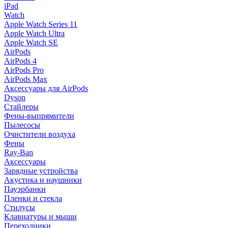
iPad
Watch
Apple Watch Series 11
Apple Watch Ultra
Apple Watch SE
AirPods
AirPods 4
AirPods Pro
AirPods Max
Аксессуары для AirPods
Dyson
Стайлеры
Фены-выпрямители
Пылесосы
Очистители воздуха
Фены
Ray-Ban
Аксессуары
Зарядные устройства
Акустика и наушники
Пауэрбанки
Пленки и стекла
Стилусы
Клавиатуры и мыши
Переходники