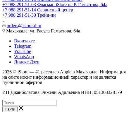
+7 988 291-51-03
Флагман iStore на Р. Гамзатова, 64а
+7 988 291-51-14
Сервисный центр
+7 988 291-51-30
Трейд-ин
orders@istore-d.ru
Махачкала: ул. Расула Гамзатова, 64а
Вконтакте
Telegram
YouTube
WhatsApp
Яндекс.Дзен
2026 © iStore — #1 реселлер Apple в Махачкале. Информация
на сайте носит информационный характер и не является
публичной офертой
ИП Джанболатова Энжели Адильевна ИНН: 051303328179
Найти