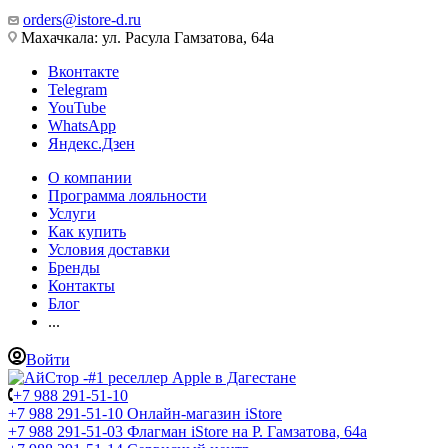
orders@istore-d.ru
Махачкала: ул. Расула Гамзатова, 64а
Вконтакте
Telegram
YouTube
WhatsApp
Яндекс.Дзен
О компании
Программа лояльности
Услуги
Как купить
Условия доставки
Бренды
Контакты
Блог
...
Войти
+7 988 291-51-10
+7 988 291-51-10
Онлайн-магазин iStore
+7 988 291-51-03
Флагман iStore на Р. Гамзатова, 64а