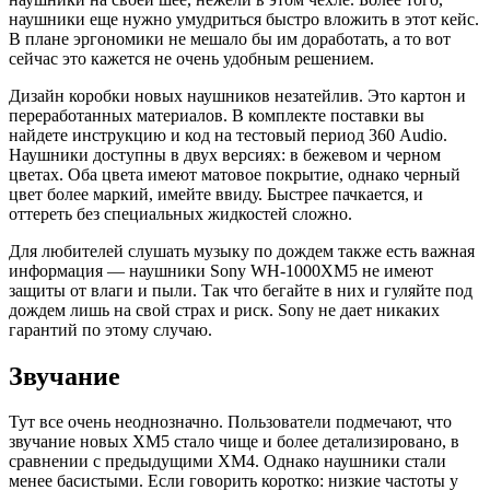
наушники еще нужно умудриться быстро вложить в этот кейс.
В плане эргономики не мешало бы им доработать, а то вот
сейчас это кажется не очень удобным решением.
Дизайн коробки новых наушников незатейлив. Это картон и
переработанных материалов. В комплекте поставки вы
найдете инструкцию и код на тестовый период 360 Audio.
Наушники доступны в двух версиях: в бежевом и черном
цветах. Оба цвета имеют матовое покрытие, однако черный
цвет более маркий, имейте ввиду. Быстрее пачкается, и
оттереть без специальных жидкостей сложно.
Для любителей слушать музыку по дождем также есть важная
информация — наушники Sony WH-1000XM5 не имеют
защиты от влаги и пыли. Так что бегайте в них и гуляйте под
дождем лишь на свой страх и риск. Sony не дает никаких
гарантий по этому случаю.
Звучание
Тут все очень неоднозначно. Пользователи подмечают, что
звучание новых XM5 стало чище и более детализировано, в
сравнении с предыдущими XM4. Однако наушники стали
менее басистыми. Если говорить коротко: низкие частоты у