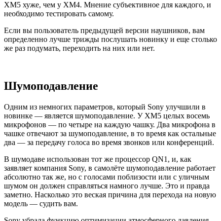
XM5 хуже, чем у XM4. Мнение субъективное для каждого, и
необходимо тестировать самому.
Если вы пользователь предыдущей версии наушников, вам
определенно лучше трижды послушать новинку и еще столько
же раз подумать, переходить на них или нет.
Шумоподавление
Одним из немногих параметров, который Sony улучшили в
новинке — является шумоподавление. У XM5 целых восемь
микрофонов — по четыре на каждую чашку. Два микрофона в
чашке отвечают за шумоподавление, в то время как остальные
два — за передачу голоса во время звонков или конференций.
В шумодаве использован тот же процессор QN1, и, как
заявляет компания Sony, в самолёте шумоподавление работает
абсолютно так же, но с голосами поблизости или с уличным
шумом он должен справляться намного лучше. Это и правда
заметно. Насколько это веская причина для перехода на новую
модель — судить вам.
Sony убрала функцию оптимизации атмосферного давления