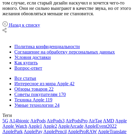
том случае, если старый дизайн наскучил и хочется чего-то
нового. Они не сильно выиграют в качестве звука, но от этого
желания обновляться меньше не становится.
Назад к списку
Политика конфиденциальности
Соглашение на обработку персональных данных
Условия доставки
Как купить
Вопрос-ответ
Все статьи
Интересное из мира Apple
42
Обзоры товаров
22
Советы покупателям
170
Техника Apple
119
Умные технологии
24
Теги
5G
A14bionic
AirPods
AirPods3
AirPodsPro
AirTag
AMD
Apple
Apple Watch
Apple1
Apple2
AppleArcade
AppleEvent2022
ApplePark
ApplePay
ApplePencil
AppleProRAW
AppleTranslate