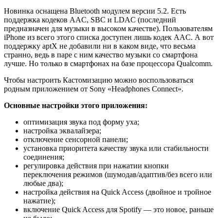
Новинка оснащена Bluetooth модулем версии 5.2. Есть
поддержка кодеков AAC, SBС и LDAC (последний
предназначен для музыки в высоком качестве). Пользователям
iPhone из всего этого списка доступен лишь кодек AAC. А вот
поддержку aptX не добавили ни в каком виде, что весьма
странно, ведь в паре с ним качество музыки со смартфона
лучше. Но только в смартфонах на базе процессора Qualcomm.
Чтобы настроить Кастомизацию можно воспользоваться
родным приложением от Sony «Headphones Connect».
Основные настройки этого приложения:
оптимизация звука под форму уха;
настройка эквалайзера;
отключение сенсорной панели;
установка приоритета качеству звука или стабильности
соединения;
регулировка действия при нажатии кнопки
переключения режимов (шумодав/адаптив/без всего или
любые два);
настройка действия на Quick Access (двойное и тройное
нажатие);
включение Quick Access для Spotify — это новое, раньше