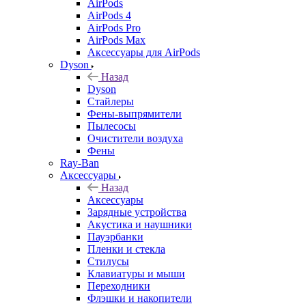
AirPods
AirPods 4
AirPods Pro
AirPods Max
Аксессуары для AirPods
Dyson
Назад
Dyson
Стайлеры
Фены-выпрямители
Пылесосы
Очистители воздуха
Фены
Ray-Ban
Аксессуары
Назад
Аксессуары
Зарядные устройства
Акустика и наушники
Пауэрбанки
Пленки и стекла
Стилусы
Клавиатуры и мыши
Переходники
Флэшки и накопители