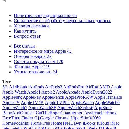
Политика конфиденциальности
Соглашение на обработку персональных данных
Условия доставки
Как купить
Вопрос-ответ
Все статьи
Интересное из мира Apple
42
Обзоры товаров
22
Советы покупателям
170
Техника Apple
119
Умные технологии
24
Теги
5G
A14bionic
AirPods
AirPods3
AirPodsPro
AirTag
AMD
Apple
Apple Watch
Apple1
Apple2
AppleArcade
AppleEvent2022
ApplePark
ApplePay
ApplePencil
AppleProRAW
AppleTranslate
AppleTV
AppleTV4K
AppleTVPlus
AppleWatch
AppleWatch6
AppleWatch7
AppleWatchSE
AppleWatchSeries6
AppStore
BangAndOlufsen
CutTheRope
Cравнения
EasyPencil
eBoox
FaceTime
Finder
Gj
Google Chrome
HiperSlimVX60
HomePodMini
HomeTree
HomeTreeDawn
iBooks
iCloud
iMac
Intel
intel
iOS
iOS14
iOS15
iOS16
iPad
iPad.
iPad2021
iPad8