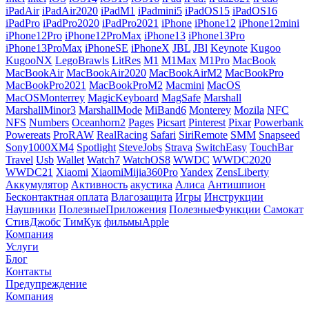
iPadAir
iPadAir2020
iPadM1
iPadmini5
iPadOS15
iPadOS16
iPadPro
iPadPro2020
iPadPro2021
iPhone
iPhone12
iPhone12mini
iPhone12Pro
iPhone12ProMax
iPhone13
iPhone13Pro
iPhone13ProMax
iPhoneSE
iPhoneX
JBL
JBl
Keynote
Kugoo
KugooNX
LegoBrawls
LitRes
M1
M1Max
M1Pro
MacBook
MacBookAir
MacBookAir2020
MacBookAirM2
MacBookPro
MacBookPro2021
MacBookProM2
Macmini
MacOS
MacOSMonterrey
MagicKeyboard
MagSafe
Marshall
MarshallMinor3
MarshallMode
MiBand6
Monterey
Mozila
NFC
NFS
Numbers
Oceanhorn2
Pages
Picsart
Pinterest
Pixar
Powerbank
Powereats
ProRAW
RealRacing
Safari
SiriRemote
SMM
Snapseed
Sony1000XM4
Spotlight
SteveJobs
Strava
SwitchEasy
TouchBar
Travel
Usb
Wallet
Watch7
WatchOS8
WWDC
WWDC2020
WWDC21
Xiaomi
XiaomiMijia360Pro
Yandex
ZensLiberty
Аккумулятор
Активность
акустика
Алиса
Антишпион
Бесконтактная оплата
Влагозащита
Игры
Инструкции
Наушники
ПолезныеПриложения
ПолезныеФункции
Самокат
СтивДжобс
ТимКук
фильмыApple
Компания
Услуги
Блог
Контакты
Предупреждение
Компания