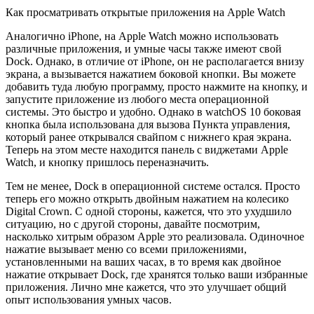
Как просматривать открытые приложения на Apple Watch
Аналогично iPhone, на Apple Watch можно использовать
различные приложения, и умные часы также имеют свой
Dock. Однако, в отличие от iPhone, он не располагается внизу
экрана, а вызывается нажатием боковой кнопки. Вы можете
добавить туда любую программу, просто нажмите на кнопку, и
запустите приложение из любого места операционной
системы. Это быстро и удобно. Однако в watchOS 10 боковая
кнопка была использована для вызова Пункта управления,
который ранее открывался свайпом с нижнего края экрана.
Теперь на этом месте находится панель с виджетами Apple
Watch, и кнопку пришлось переназначить.
Тем не менее, Dock в операционной системе остался. Просто
теперь его можно открыть двойным нажатием на колесико
Digital Crown. С одной стороны, кажется, что это ухудшило
ситуацию, но с другой стороны, давайте посмотрим,
насколько хитрым образом Apple это реализовала. Одиночное
нажатие вызывает меню со всеми приложениями,
установленными на ваших часах, в то время как двойное
нажатие открывает Dock, где хранятся только ваши избранные
приложения. Лично мне кажется, что это улучшает общий
опыт использования умных часов.