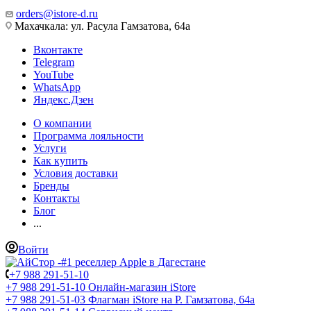
orders@istore-d.ru
Махачкала: ул. Расула Гамзатова, 64а
Вконтакте
Telegram
YouTube
WhatsApp
Яндекс.Дзен
О компании
Программа лояльности
Услуги
Как купить
Условия доставки
Бренды
Контакты
Блог
...
Войти
+7 988 291-51-10
+7 988 291-51-10
Онлайн-магазин iStore
+7 988 291-51-03
Флагман iStore на Р. Гамзатова, 64а