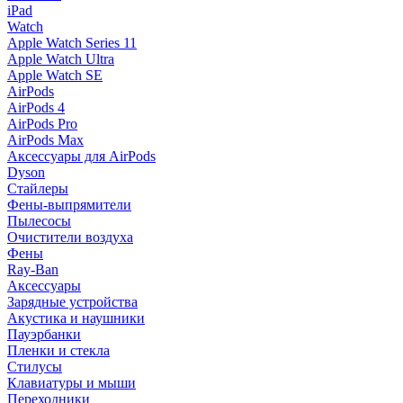
iPad
Watch
Apple Watch Series 11
Apple Watch Ultra
Apple Watch SE
AirPods
AirPods 4
AirPods Pro
AirPods Max
Аксессуары для AirPods
Dyson
Стайлеры
Фены-выпрямители
Пылесосы
Очистители воздуха
Фены
Ray-Ban
Аксессуары
Зарядные устройства
Акустика и наушники
Пауэрбанки
Пленки и стекла
Стилусы
Клавиатуры и мыши
Переходники