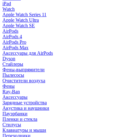
iPad
Watch
Apple Watch Series 11
Apple Watch Ultra
Apple Watch SE
AirPods
AirPods 4
AirPods Pro
AirPods Max
Аксессуары для AirPods
Dyson
Стайлеры
Фены-выпрямители
Пылесосы
Очистители воздуха
Фены
Ray-Ban
Аксессуары
Зарядные устройства
Акустика и наушники
Пауэрбанки
Пленки и стекла
Стилусы
Клавиатуры и мыши
Переходники