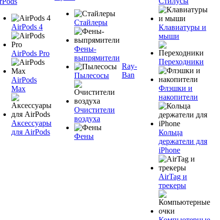
Стилусы
rPods
Стайлеры
AirPods 4
Клавиатуры и
мыши
Фены-
AirPods Pro
выпрямители
Переходники
Ray-
Ban
Пылесосы
AirPods
Флэшки и
Max
накопители
Очистители
воздуха
Аксессуары
для AirPods
Кольца
Фены
держатели для
iPhone
AirTag и
трекеры
Компьютерные