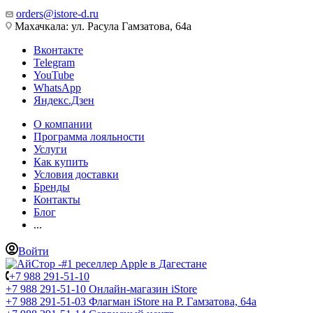
orders@istore-d.ru
Махачкала: ул. Расула Гамзатова, 64а
Вконтакте
Telegram
YouTube
WhatsApp
Яндекс.Дзен
О компании
Программа лояльности
Услуги
Как купить
Условия доставки
Бренды
Контакты
Блог
...
Войти
+7 988 291-51-10
+7 988 291-51-10
Онлайн-магазин iStore
+7 988 291-51-03
Флагман iStore на Р. Гамзатова, 64а