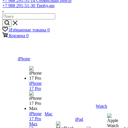
+7 988 291-51-14
Сервисный центр
+7 988 291-51-30
Трейд-ин
Избранные товары
0
Корзина
0
iPhone
iPhone
17 Pro
Watch
iPhone
Mac
17 Pro
iPad
Max