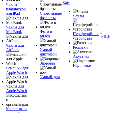
Sale
Чехлы
клавиатуры
Спортивные
для iPad
Чехлы
браслеты
Чехлы для
Фото и
MacBook
+
Переферийные
видео
ЕЩЕ
устройства
Чехлы для
Рюкзаки
Умный
AirPods
диктофон
Акустика
Здоровье
Наушники
Ремешки для
Apple Watch
Умный дом
Чехлы для
Apple Watch
Кошельки и