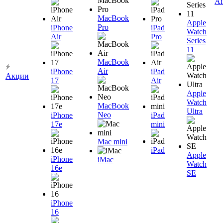
Ai
MacBook
Apple
Pro
iPhone
iPad
Watch
Air
Pro
Series
11
MacBook
Air
iPhone
iPad
Акции
17
Air
Apple
Watch
MacBook
Ultra
Neo
iPhone
iPad
17e
mini
Mac mini
iPad
Apple
iPhone
iMac
Watch
16e
SE
iPhone
16