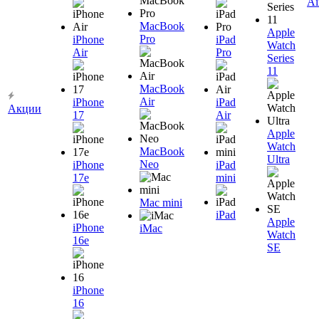
Ai
MacBook
Apple
Pro
iPhone
iPad
Watch
Air
Pro
Series
11
MacBook
Air
iPhone
iPad
Акции
17
Air
Apple
Watch
MacBook
Ultra
Neo
iPhone
iPad
17e
mini
Mac mini
iPad
Apple
iPhone
iMac
Watch
16e
SE
iPhone
16