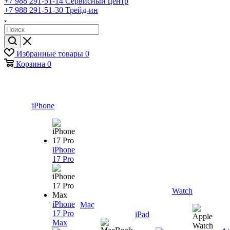
+7 988 291-51-14
Сервисный центр
+7 988 291-51-30
Трейд-ин
Избранные товары
0
Корзина
0
iPhone
iPhone
17 Pro
Watch
iPhone
Mac
17 Pro
iPad
Max