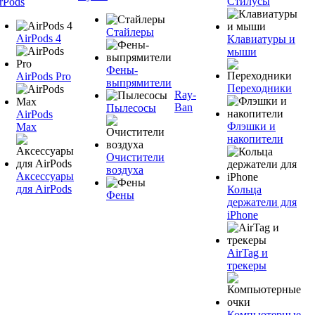
Стилусы
rPods
Стайлеры
AirPods 4
Клавиатуры и
мыши
Фены-
AirPods Pro
выпрямители
Переходники
Ray-
Ban
Пылесосы
AirPods
Флэшки и
Max
накопители
Очистители
воздуха
Аксессуары
для AirPods
Кольца
Фены
держатели для
iPhone
AirTag и
трекеры
Компьютерные