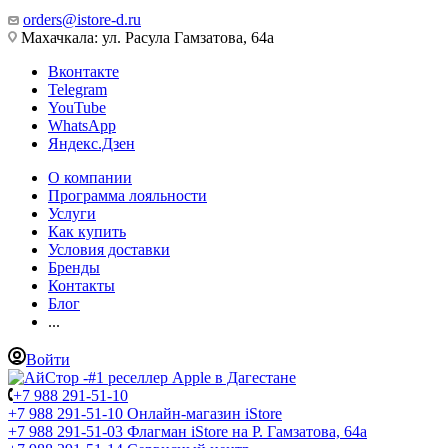
orders@istore-d.ru
Махачкала: ул. Расула Гамзатова, 64а
Вконтакте
Telegram
YouTube
WhatsApp
Яндекс.Дзен
О компании
Программа лояльности
Услуги
Как купить
Условия доставки
Бренды
Контакты
Блог
...
Войти
+7 988 291-51-10
+7 988 291-51-10
Онлайн-магазин iStore
+7 988 291-51-03
Флагман iStore на Р. Гамзатова, 64а