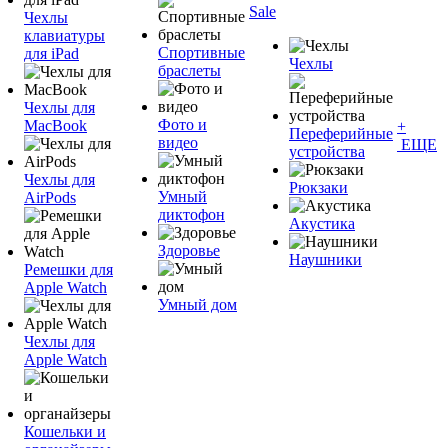
Sale
Чехлы
клавиатуры
Спортивные
для iPad
Чехлы
браслеты
Чехлы для
Фото и
MacBook
+
Переферийные
видео
ЕЩЕ
устройства
Чехлы для
Рюкзаки
Умный
AirPods
диктофон
Акустика
Здоровье
Наушники
Ремешки для
Apple Watch
Умный дом
Чехлы для
Apple Watch
Кошельки и