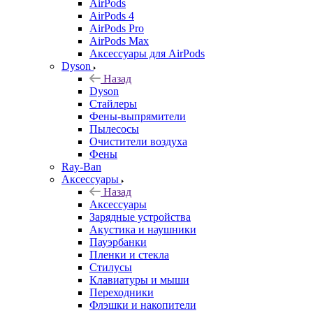
AirPods
AirPods 4
AirPods Pro
AirPods Max
Аксессуары для AirPods
Dyson
Назад
Dyson
Стайлеры
Фены-выпрямители
Пылесосы
Очистители воздуха
Фены
Ray-Ban
Аксессуары
Назад
Аксессуары
Зарядные устройства
Акустика и наушники
Пауэрбанки
Пленки и стекла
Стилусы
Клавиатуры и мыши
Переходники
Флэшки и накопители