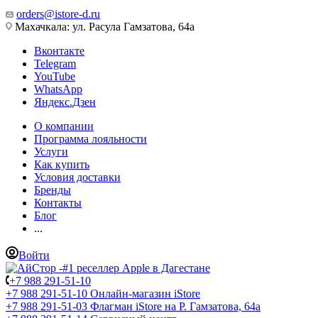
orders@istore-d.ru
Махачкала: ул. Расула Гамзатова, 64а
Вконтакте
Telegram
YouTube
WhatsApp
Яндекс.Дзен
О компании
Программа лояльности
Услуги
Как купить
Условия доставки
Бренды
Контакты
Блог
...
Войти
+7 988 291-51-10
+7 988 291-51-10
Онлайн-магазин iStore
+7 988 291-51-03
Флагман iStore на Р. Гамзатова, 64а