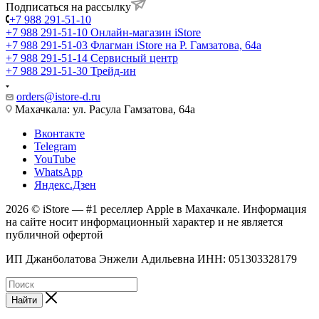
Подписаться на рассылку
+7 988 291-51-10
+7 988 291-51-10
Онлайн-магазин iStore
+7 988 291-51-03
Флагман iStore на Р. Гамзатова, 64а
+7 988 291-51-14
Сервисный центр
+7 988 291-51-30
Трейд-ин
orders@istore-d.ru
Махачкала: ул. Расула Гамзатова, 64а
Вконтакте
Telegram
YouTube
WhatsApp
Яндекс.Дзен
2026 © iStore — #1 реселлер Apple в Махачкале. Информация
на сайте носит информационный характер и не является
публичной офертой
ИП Джанболатова Энжели Адильевна ИНН: 051303328179
Найти