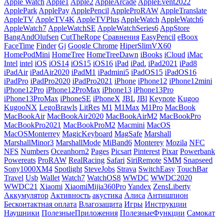
Apple Watch
Apple1
Apple2
AppleArcade
AppleEvent2022
ApplePark
ApplePay
ApplePencil
AppleProRAW
AppleTranslate
AppleTV
AppleTV4K
AppleTVPlus
AppleWatch
AppleWatch6
AppleWatch7
AppleWatchSE
AppleWatchSeries6
AppStore
BangAndOlufsen
CutTheRope
Cравнения
EasyPencil
eBoox
FaceTime
Finder
Gj
Google Chrome
HiperSlimVX60
HomePodMini
HomeTree
HomeTreeDawn
iBooks
iCloud
iMac
Intel
intel
iOS
iOS14
iOS15
iOS16
iPad
iPad.
iPad2021
iPad8
iPadAir
iPadAir2020
iPadM1
iPadmini5
iPadOS15
iPadOS16
iPadPro
iPadPro2020
iPadPro2021
iPhone
iPhone12
iPhone12mini
iPhone12Pro
iPhone12ProMax
iPhone13
iPhone13Pro
iPhone13ProMax
iPhoneSE
iPhoneX
JBL
JBl
Keynote
Kugoo
KugooNX
LegoBrawls
LitRes
M1
M1Max
M1Pro
MacBook
MacBookAir
MacBookAir2020
MacBookAirM2
MacBookPro
MacBookPro2021
MacBookProM2
Macmini
MacOS
MacOSMonterrey
MagicKeyboard
MagSafe
Marshall
MarshallMinor3
MarshallMode
MiBand6
Monterey
Mozila
NFC
NFS
Numbers
Oceanhorn2
Pages
Picsart
Pinterest
Pixar
Powerbank
Powereats
ProRAW
RealRacing
Safari
SiriRemote
SMM
Snapseed
Sony1000XM4
Spotlight
SteveJobs
Strava
SwitchEasy
TouchBar
Travel
Usb
Wallet
Watch7
WatchOS8
WWDC
WWDC2020
WWDC21
Xiaomi
XiaomiMijia360Pro
Yandex
ZensLiberty
Аккумулятор
Активность
акустика
Алиса
Антишпион
Бесконтактная оплата
Влагозащита
Игры
Инструкции
Наушники
ПолезныеПриложения
ПолезныеФункции
Самокат