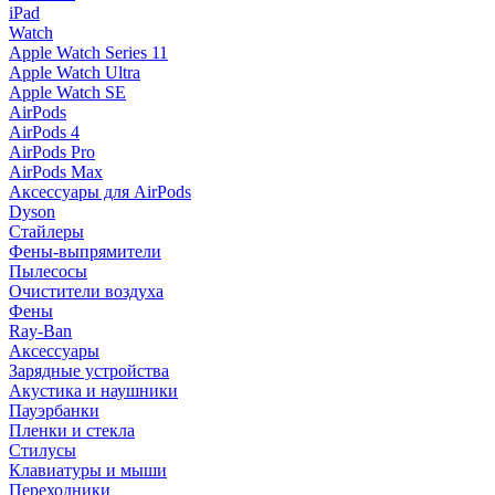
iPad
Watch
Apple Watch Series 11
Apple Watch Ultra
Apple Watch SE
AirPods
AirPods 4
AirPods Pro
AirPods Max
Аксессуары для AirPods
Dyson
Стайлеры
Фены-выпрямители
Пылесосы
Очистители воздуха
Фены
Ray-Ban
Аксессуары
Зарядные устройства
Акустика и наушники
Пауэрбанки
Пленки и стекла
Стилусы
Клавиатуры и мыши
Переходники