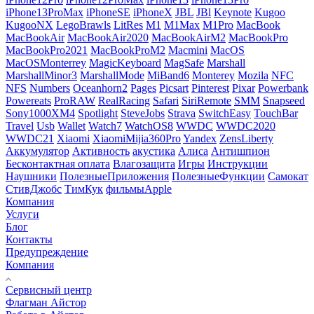
iPhone13ProMax
iPhoneSE
iPhoneX
JBL
JBl
Keynote
Kugoo
KugooNX
LegoBrawls
LitRes
M1
M1Max
M1Pro
MacBook
MacBookAir
MacBookAir2020
MacBookAirM2
MacBookPro
MacBookPro2021
MacBookProM2
Macmini
MacOS
MacOSMonterrey
MagicKeyboard
MagSafe
Marshall
MarshallMinor3
MarshallMode
MiBand6
Monterey
Mozila
NFC
NFS
Numbers
Oceanhorn2
Pages
Picsart
Pinterest
Pixar
Powerbank
Powereats
ProRAW
RealRacing
Safari
SiriRemote
SMM
Snapseed
Sony1000XM4
Spotlight
SteveJobs
Strava
SwitchEasy
TouchBar
Travel
Usb
Wallet
Watch7
WatchOS8
WWDC
WWDC2020
WWDC21
Xiaomi
XiaomiMijia360Pro
Yandex
ZensLiberty
Аккумулятор
Активность
акустика
Алиса
Антишпион
Бесконтактная оплата
Влагозащита
Игры
Инструкции
Наушники
ПолезныеПриложения
ПолезныеФункции
Самокат
СтивДжобс
ТимКук
фильмыApple
Компания
Услуги
Блог
Контакты
Предупреждение
Компания
Сервисный центр
Флагман Айстор