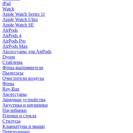
iPad
Watch
Apple Watch Series 11
Apple Watch Ultra
Apple Watch SE
AirPods
AirPods 4
AirPods Pro
AirPods Max
Аксессуары для AirPods
Dyson
Стайлеры
Фены-выпрямители
Пылесосы
Очистители воздуха
Фены
Ray-Ban
Аксессуары
Зарядные устройства
Акустика и наушники
Пауэрбанки
Пленки и стекла
Стилусы
Клавиатуры и мыши
Переходники