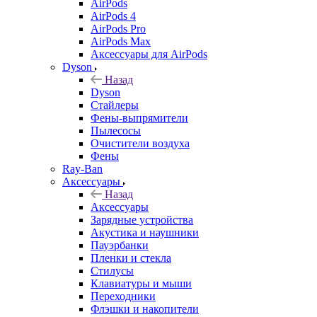
AirPods
AirPods 4
AirPods Pro
AirPods Max
Аксессуары для AirPods
Dyson
Назад
Dyson
Стайлеры
Фены-выпрямители
Пылесосы
Очистители воздуха
Фены
Ray-Ban
Аксессуары
Назад
Аксессуары
Зарядные устройства
Акустика и наушники
Пауэрбанки
Пленки и стекла
Стилусы
Клавиатуры и мыши
Переходники
Флэшки и накопители