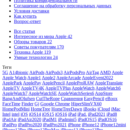
Политика конфиденциальности
Соглашение на обработку персональных данных
Условия доставки
Как купить
Вопрос-ответ
Все статьи
Интересное из мира Apple
42
Обзоры товаров
22
Советы покупателям
170
Техника Apple
119
Умные технологии
24
Теги
5G
A14bionic
AirPods
AirPods3
AirPodsPro
AirTag
AMD
Apple
Apple Watch
Apple1
Apple2
AppleArcade
AppleEvent2022
ApplePark
ApplePay
ApplePencil
AppleProRAW
AppleTranslate
AppleTV
AppleTV4K
AppleTVPlus
AppleWatch
AppleWatch6
AppleWatch7
AppleWatchSE
AppleWatchSeries6
AppStore
BangAndOlufsen
CutTheRope
Cравнения
EasyPencil
eBoox
FaceTime
Finder
Gj
Google Chrome
HiperSlimVX60
HomePodMini
HomeTree
HomeTreeDawn
iBooks
iCloud
iMac
Intel
intel
iOS
iOS14
iOS15
iOS16
iPad
iPad.
iPad2021
iPad8
iPadAir
iPadAir2020
iPadM1
iPadmini5
iPadOS15
iPadOS16
iPadPro
iPadPro2020
iPadPro2021
iPhone
iPhone12
iPhone12mini
iPhone12Pro
iPhone12ProMax
iPhone13
iPhone13Pro