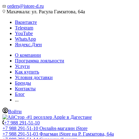
orders@istore-d.ru
Махачкала: ул. Расула Гамзатова, 64а
Вконтакте
Telegram
YouTube
WhatsApp
Яндекс.Дзен
О компании
Программа лояльности
Услуги
Как купить
Условия доставки
Бренды
Контакты
Блог
...
Войти
+7 988 291-51-10
+7 988 291-51-10
Онлайн-магазин iStore
+7 988 291-51-03
Флагман iStore на Р. Гамзатова, 64а