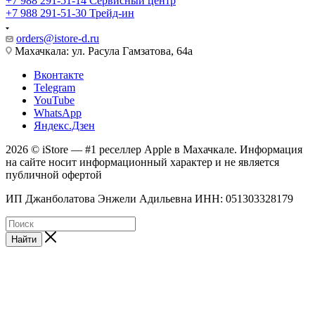
+7 988 291-51-14
Сервисный центр
+7 988 291-51-30
Трейд-ин
orders@istore-d.ru
Махачкала: ул. Расула Гамзатова, 64а
Вконтакте
Telegram
YouTube
WhatsApp
Яндекс.Дзен
2026 © iStore — #1 реселлер Apple в Махачкале. Информация
на сайте носит информационный характер и не является
публичной офертой
ИП Джанболатова Энжели Адильевна ИНН: 051303328179
Найти