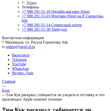
Назад
Телефоны
+7 988 291-51-10
Онлайн-магазин iStore
+7 988 291-51-03
Флагман iStore на Р. Гамзатова,
64а
+7 988 291-51-14
Сервисный центр
+7 988 291-51-30
Трейд-ин
Контактная информация
Махачкала: ул. Расула Гамзатова, 64а
orders@istore-d.ru
Вконтакте
Telegram
YouTube
WhatsApp
Яндекс.Дзен
Главная
—
Блог
—
Тим Кук раскрыл, собирается ли уходить в отставку и что
производит Apple помимо техники
Тим Кук раскрыл, собирается ли