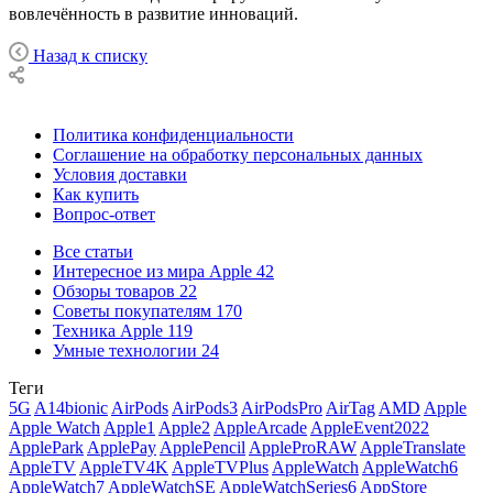
вовлечённость в развитие инноваций.
Назад к списку
Политика конфиденциальности
Соглашение на обработку персональных данных
Условия доставки
Как купить
Вопрос-ответ
Все статьи
Интересное из мира Apple
42
Обзоры товаров
22
Советы покупателям
170
Техника Apple
119
Умные технологии
24
Теги
5G
A14bionic
AirPods
AirPods3
AirPodsPro
AirTag
AMD
Apple
Apple Watch
Apple1
Apple2
AppleArcade
AppleEvent2022
ApplePark
ApplePay
ApplePencil
AppleProRAW
AppleTranslate
AppleTV
AppleTV4K
AppleTVPlus
AppleWatch
AppleWatch6
AppleWatch7
AppleWatchSE
AppleWatchSeries6
AppStore