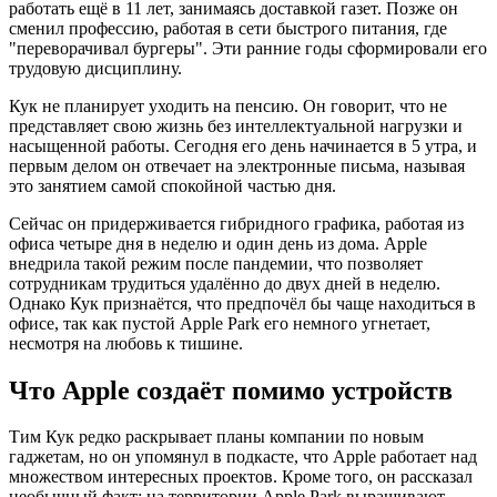
работать ещё в 11 лет, занимаясь доставкой газет. Позже он
сменил профессию, работая в сети быстрого питания, где
"переворачивал бургеры". Эти ранние годы сформировали его
трудовую дисциплину.
Кук не планирует уходить на пенсию. Он говорит, что не
представляет свою жизнь без интеллектуальной нагрузки и
насыщенной работы. Сегодня его день начинается в 5 утра, и
первым делом он отвечает на электронные письма, называя
это занятием самой спокойной частью дня.
Сейчас он придерживается гибридного графика, работая из
офиса четыре дня в неделю и один день из дома. Apple
внедрила такой режим после пандемии, что позволяет
сотрудникам трудиться удалённо до двух дней в неделю.
Однако Кук признаётся, что предпочёл бы чаще находиться в
офисе, так как пустой Apple Park его немного угнетает,
несмотря на любовь к тишине.
Что Apple создаёт помимо устройств
Тим Кук редко раскрывает планы компании по новым
гаджетам, но он упомянул в подкасте, что Apple работает над
множеством интересных проектов. Кроме того, он рассказал
необычный факт: на территории Apple Park выращивают