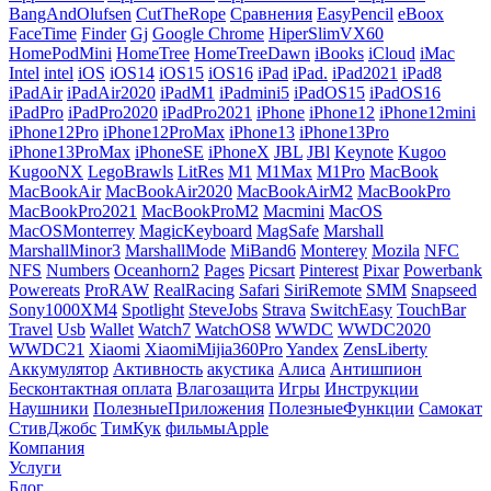
BangAndOlufsen
CutTheRope
Cравнения
EasyPencil
eBoox
FaceTime
Finder
Gj
Google Chrome
HiperSlimVX60
HomePodMini
HomeTree
HomeTreeDawn
iBooks
iCloud
iMac
Intel
intel
iOS
iOS14
iOS15
iOS16
iPad
iPad.
iPad2021
iPad8
iPadAir
iPadAir2020
iPadM1
iPadmini5
iPadOS15
iPadOS16
iPadPro
iPadPro2020
iPadPro2021
iPhone
iPhone12
iPhone12mini
iPhone12Pro
iPhone12ProMax
iPhone13
iPhone13Pro
iPhone13ProMax
iPhoneSE
iPhoneX
JBL
JBl
Keynote
Kugoo
KugooNX
LegoBrawls
LitRes
M1
M1Max
M1Pro
MacBook
MacBookAir
MacBookAir2020
MacBookAirM2
MacBookPro
MacBookPro2021
MacBookProM2
Macmini
MacOS
MacOSMonterrey
MagicKeyboard
MagSafe
Marshall
MarshallMinor3
MarshallMode
MiBand6
Monterey
Mozila
NFC
NFS
Numbers
Oceanhorn2
Pages
Picsart
Pinterest
Pixar
Powerbank
Powereats
ProRAW
RealRacing
Safari
SiriRemote
SMM
Snapseed
Sony1000XM4
Spotlight
SteveJobs
Strava
SwitchEasy
TouchBar
Travel
Usb
Wallet
Watch7
WatchOS8
WWDC
WWDC2020
WWDC21
Xiaomi
XiaomiMijia360Pro
Yandex
ZensLiberty
Аккумулятор
Активность
акустика
Алиса
Антишпион
Бесконтактная оплата
Влагозащита
Игры
Инструкции
Наушники
ПолезныеПриложения
ПолезныеФункции
Самокат
СтивДжобс
ТимКук
фильмыApple
Компания
Услуги
Блог