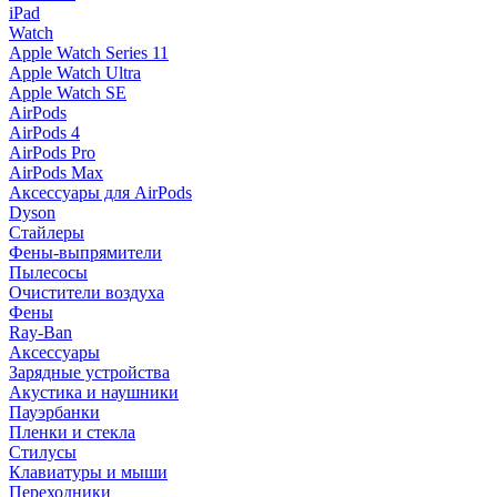
iPad
Watch
Apple Watch Series 11
Apple Watch Ultra
Apple Watch SE
AirPods
AirPods 4
AirPods Pro
AirPods Max
Аксессуары для AirPods
Dyson
Стайлеры
Фены-выпрямители
Пылесосы
Очистители воздуха
Фены
Ray-Ban
Аксессуары
Зарядные устройства
Акустика и наушники
Пауэрбанки
Пленки и стекла
Стилусы
Клавиатуры и мыши
Переходники