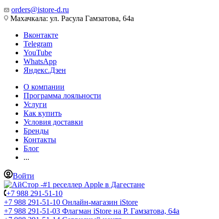
orders@istore-d.ru
Махачкала: ул. Расула Гамзатова, 64а
Вконтакте
Telegram
YouTube
WhatsApp
Яндекс.Дзен
О компании
Программа лояльности
Услуги
Как купить
Условия доставки
Бренды
Контакты
Блог
...
Войти
+7 988 291-51-10
+7 988 291-51-10
Онлайн-магазин iStore
+7 988 291-51-03
Флагман iStore на Р. Гамзатова, 64а