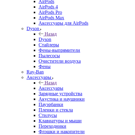
AirPods
AirPods 4
AirPods Pro
AirPods Max
Аксессуары для AirPods
Dyson
Назад
Dyson
Стайлеры
Фены-выпрямители
Пылесосы
Очистители воздуха
Фены
Ray-Ban
Аксессуары
Назад
Аксессуары
Зарядные устройства
Акустика и наушники
Пауэрбанки
Пленки и стекла
Стилусы
Клавиатуры и мыши
Переходники
Флэшки и накопители