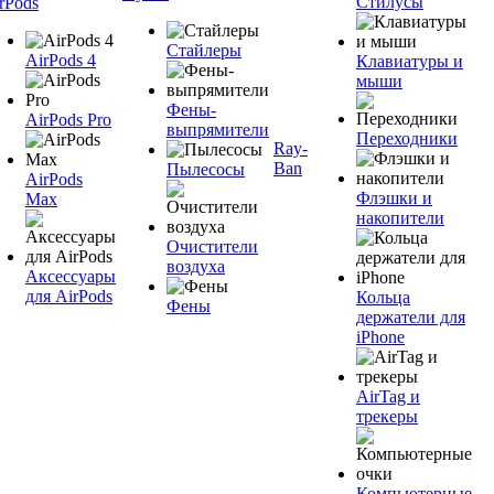
Стилусы
rPods
Стайлеры
AirPods 4
Клавиатуры и
мыши
Фены-
AirPods Pro
выпрямители
Переходники
Ray-
Ban
Пылесосы
AirPods
Флэшки и
Max
накопители
Очистители
воздуха
Аксессуары
для AirPods
Кольца
Фены
держатели для
iPhone
AirTag и
трекеры
Компьютерные