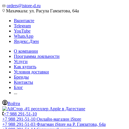
orders@istore-d.ru
Махачкала: ул. Расула Гамзатова, 64а
Вконтакте
Telegram
YouTube
WhatsApp
Яндекс.Дзен
О компании
Программа лояльности
Услуги
Как купить
Условия доставки
Бренды
Контакты
Блог
...
Войти
+7 988 291-51-10
+7 988 291-51-10
Онлайн-магазин iStore
+7 988 291-51-03
Флагман iStore на Р. Гамзатова, 64а