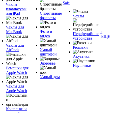
Sale
Чехлы
клавиатуры
Спортивные
для iPad
Чехлы
браслеты
Чехлы для
Фото и
MacBook
+
Переферийные
видео
ЕЩЕ
устройства
Чехлы для
Рюкзаки
Умный
AirPods
диктофон
Акустика
Здоровье
Наушники
Ремешки для
Apple Watch
Умный дом
Чехлы для
Apple Watch
Кошельки и