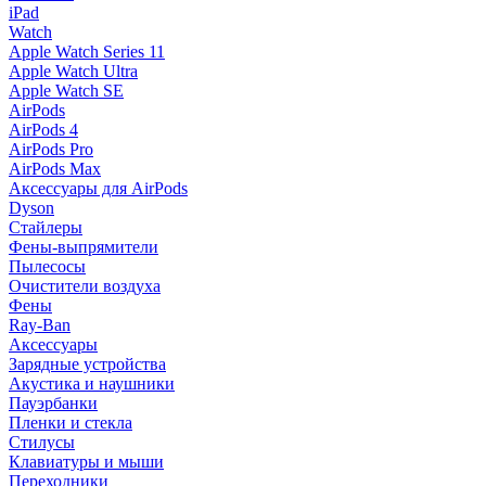
iPad
Watch
Apple Watch Series 11
Apple Watch Ultra
Apple Watch SE
AirPods
AirPods 4
AirPods Pro
AirPods Max
Аксессуары для AirPods
Dyson
Стайлеры
Фены-выпрямители
Пылесосы
Очистители воздуха
Фены
Ray-Ban
Аксессуары
Зарядные устройства
Акустика и наушники
Пауэрбанки
Пленки и стекла
Стилусы
Клавиатуры и мыши
Переходники