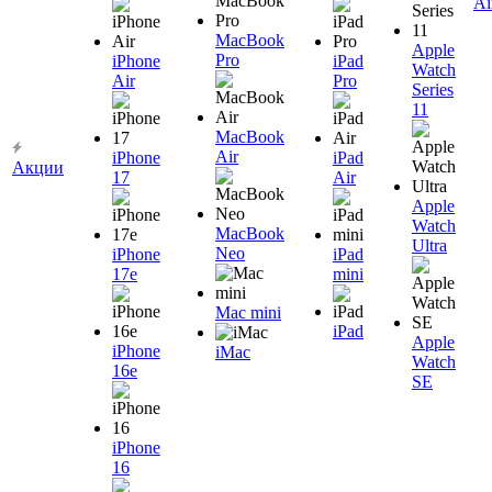
Ai
MacBook
Apple
Pro
iPhone
iPad
Watch
Air
Pro
Series
11
MacBook
Air
iPhone
iPad
Акции
17
Air
Apple
Watch
MacBook
Ultra
Neo
iPhone
iPad
17e
mini
Mac mini
iPad
Apple
iPhone
iMac
Watch
16e
SE
iPhone
16