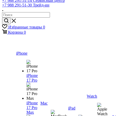
+7 988 291-51-14
Сервисный центр
+7 988 291-51-30
Трейд-ин
Избранные товары
0
Корзина
0
iPhone
iPhone
17 Pro
Watch
iPhone
Mac
17 Pro
iPad
Max