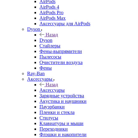
AirPods
AirPods 4
AirPods Pro
AirPods Max
Аксессуары для AirPods
Dyson
Назад
Dyson
Стайлеры
Фены-выпрямители
Пылесосы
Очистители воздуха
Фены
Ray-Ban
Аксессуары
Назад
Аксессуары
Зарядные устройства
Акустика и наушники
Пауэрбанки
Пленки и стекла
Стилусы
Клавиатуры и мыши
Переходники
Флэшки и накопители