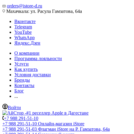
orders@istore-d.ru
Махачкала: ул. Расула Гамзатова, 64а
Вконтакте
Telegram
YouTube
WhatsApp
Яндекс.Дзен
О компании
Программа лояльности
Услуги
Как купить
Условия доставки
Бренды
Контакты
Блог
...
Войти
+7 988 291-51-10
+7 988 291-51-10
Онлайн-магазин iStore
+7 988 291-51-03
Флагман iStore на Р. Гамзатова, 64а