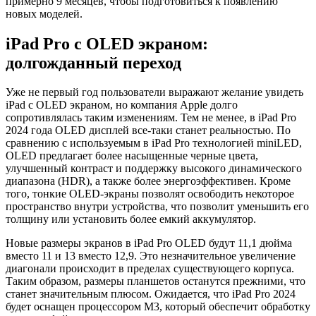
примерно 9 месяцев, чтобы подготовиться к появлению
новых моделей.
iPad Pro с OLED экраном:
долгожданный переход
Уже не первый год пользователи выражают желание увидеть
iPad с OLED экраном, но компания Apple долго
сопротивлялась таким изменениям. Тем не менее, в iPad Pro
2024 года OLED дисплей все-таки станет реальностью. По
сравнению с используемым в iPad Pro технологией miniLED,
OLED предлагает более насыщенные черные цвета,
улучшенный контраст и поддержку высокого динамического
диапазона (HDR), а также более энергоэффективен. Кроме
того, тонкие OLED-экраны позволят освободить некоторое
пространство внутри устройства, что позволит уменьшить его
толщину или установить более емкий аккумулятор.
Новые размеры экранов в iPad Pro OLED будут 11,1 дюйма
вместо 11 и 13 вместо 12,9. Это незначительное увеличение
диагонали происходит в пределах существующего корпуса.
Таким образом, размеры планшетов останутся прежними, что
станет значительным плюсом. Ожидается, что iPad Pro 2024
будет оснащен процессором M3, который обеспечит обработку