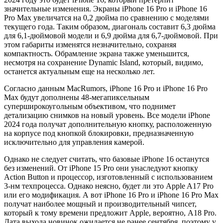
значительные изменения. Экраны iPhone 16 Pro и iPhone 16
Pro Max увеличатся на 0,2 дюйма по сравнению с моделями
текущего года. Таким образом, диагональ составит 6,3 дюйма
для 6,1-дюймовой модели и 6,9 дюйма для 6,7-дюймовой. При
этом габариты изменятся незначительно, сохраняя
компактность. Обрамление экрана также уменьшится,
несмотря на сохранение Dynamic Island, который, видимо,
останется актуальным еще на несколько лет.
Согласно данным MacRumors, iPhone 16 Pro и iPhone 16 Pro
Max будут дополнены 48-мегапиксельным
суперширокоугольным объективом, что поднимет
детализацию снимков на новый уровень. Все модели iPhone
2024 года получат дополнительную кнопку, расположенную
на корпусе под кнопкой блокировки, предназначенную
исключительно для управления камерой.
Однако не следует считать, что базовые iPhone 16 останутся
без изменений. От iPhone 15 Pro они унаследуют кнопку
Action Button и процессор, изготовленный с использованием
3-нм техпроцесса. Однако неясно, будет ли это Apple A17 Pro
или его модификация. А вот iPhone 16 Pro и iPhone 16 Pro Max
получат наиболее мощный и производительный чипсет,
который к тому времени предложит Apple, вероятно, A18 Pro.
Дата выхода новинок ожидается не ранее сентября, поэтому у