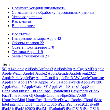
Политика конфиденциальности
Соглашение на обработку персональных данных
Условия доставки
Как купить
Вопрос-ответ
Все статьи
Интересное из мира Apple
42
Обзоры товаров
22
Советы покупателям
170
Техника Apple
119
Умные технологии
24
Теги
5G
A14bionic
AirPods
AirPods3
AirPodsPro
AirTag
AMD
Apple
Apple Watch
Apple1
Apple2
AppleArcade
AppleEvent2022
ApplePark
ApplePay
ApplePencil
AppleProRAW
AppleTranslate
AppleTV
AppleTV4K
AppleTVPlus
AppleWatch
AppleWatch6
AppleWatch7
AppleWatchSE
AppleWatchSeries6
AppStore
BangAndOlufsen
CutTheRope
Cравнения
EasyPencil
eBoox
FaceTime
Finder
Gj
Google Chrome
HiperSlimVX60
HomePodMini
HomeTree
HomeTreeDawn
iBooks
iCloud
iMac
Intel
intel
iOS
iOS14
iOS15
iOS16
iPad
iPad.
iPad2021
iPad8
iPadAir
iPadAir2020
iPadM1
iPadmini5
iPadOS15
iPadOS16