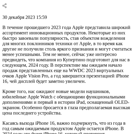
30 декабря 2023 15:59
В течение прошедшего 2023 года Apple представила широкий
ассортимент инновационных продуктов. Некоторые из них
быстро завоевали популярность, став объектом вожделения
для многих поклонников техники от Apple, в то время как
другие не получили столь яркого признания и могут считаться
менее успешными. Тем не менее, сейчас уже интересно
предвидеть, что компания из Купертино подготовит для нас в
следующем, 2024 году. В перспективе мы ожидаем начало
продаж представленных еще на WWDC 2023 виртуальных
очков Apple Vision Pro, а год завершится презентацией iPhone
16, чей дисплей будет заметно увеличен.
Кроме того, нас ожидают новые модели наушников,
юбилейные Apple Watch с обещающими функциональными
дополнениями и первый в истории iPad, оснащенный OLED-
экраном. Особенно бросается в глаза предполагаемая высокая
цена последнего устройства.
Касаясь выхода iPhone 16, важно подчеркнуть, что из года в
год самым ожидаемым продуктом Apple остается iPhone. В
2024 году это будет iPhone 16, который претерпит