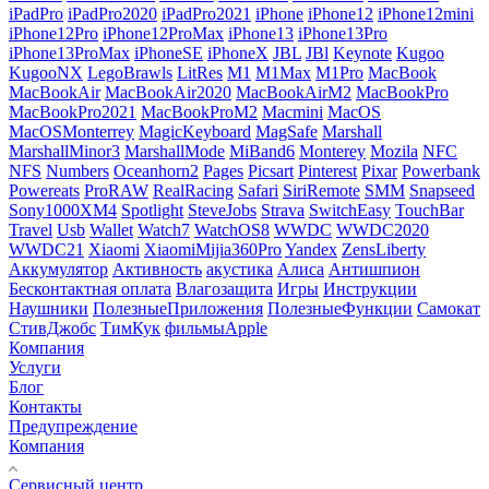
iPadPro
iPadPro2020
iPadPro2021
iPhone
iPhone12
iPhone12mini
iPhone12Pro
iPhone12ProMax
iPhone13
iPhone13Pro
iPhone13ProMax
iPhoneSE
iPhoneX
JBL
JBl
Keynote
Kugoo
KugooNX
LegoBrawls
LitRes
M1
M1Max
M1Pro
MacBook
MacBookAir
MacBookAir2020
MacBookAirM2
MacBookPro
MacBookPro2021
MacBookProM2
Macmini
MacOS
MacOSMonterrey
MagicKeyboard
MagSafe
Marshall
MarshallMinor3
MarshallMode
MiBand6
Monterey
Mozila
NFC
NFS
Numbers
Oceanhorn2
Pages
Picsart
Pinterest
Pixar
Powerbank
Powereats
ProRAW
RealRacing
Safari
SiriRemote
SMM
Snapseed
Sony1000XM4
Spotlight
SteveJobs
Strava
SwitchEasy
TouchBar
Travel
Usb
Wallet
Watch7
WatchOS8
WWDC
WWDC2020
WWDC21
Xiaomi
XiaomiMijia360Pro
Yandex
ZensLiberty
Аккумулятор
Активность
акустика
Алиса
Антишпион
Бесконтактная оплата
Влагозащита
Игры
Инструкции
Наушники
ПолезныеПриложения
ПолезныеФункции
Самокат
СтивДжобс
ТимКук
фильмыApple
Компания
Услуги
Блог
Контакты
Предупреждение
Компания
Сервисный центр