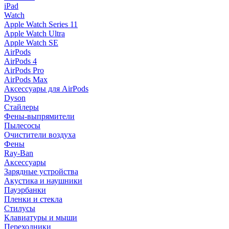
iPad
Watch
Apple Watch Series 11
Apple Watch Ultra
Apple Watch SE
AirPods
AirPods 4
AirPods Pro
AirPods Max
Аксессуары для AirPods
Dyson
Стайлеры
Фены-выпрямители
Пылесосы
Очистители воздуха
Фены
Ray-Ban
Аксессуары
Зарядные устройства
Акустика и наушники
Пауэрбанки
Пленки и стекла
Стилусы
Клавиатуры и мыши
Переходники