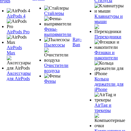
Стилусы
rPods
Стайлеры
AirPods 4
Клавиатуры и
мыши
Фены-
AirPods Pro
выпрямители
Переходники
Ray-
Ban
Пылесосы
AirPods
Флэшки и
Max
накопители
Очистители
воздуха
Аксессуары
для AirPods
Кольца
Фены
держатели для
iPhone
AirTag и
трекеры
Компьютерные