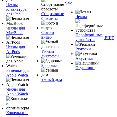
Sale
Чехлы
клавиатуры
Спортивные
для iPad
Чехлы
браслеты
Чехлы для
Фото и
MacBook
+
Переферийные
видео
ЕЩЕ
устройства
Чехлы для
Рюкзаки
Умный
AirPods
диктофон
Акустика
Здоровье
Наушники
Ремешки для
Apple Watch
Умный дом
Чехлы для
Apple Watch
Кошельки и