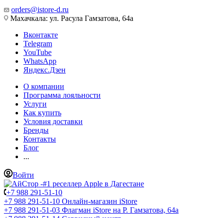
orders@istore-d.ru
Махачкала: ул. Расула Гамзатова, 64а
Вконтакте
Telegram
YouTube
WhatsApp
Яндекс.Дзен
О компании
Программа лояльности
Услуги
Как купить
Условия доставки
Бренды
Контакты
Блог
...
Войти
+7 988 291-51-10
+7 988 291-51-10
Онлайн-магазин iStore
+7 988 291-51-03
Флагман iStore на Р. Гамзатова, 64а