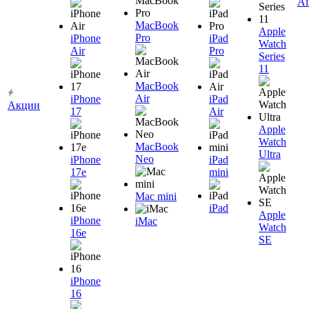
Ai
MacBook
Apple
Pro
iPhone
iPad
Watch
Air
Pro
Series
11
MacBook
Air
iPhone
iPad
Акции
17
Air
Apple
Watch
MacBook
Ultra
Neo
iPhone
iPad
17e
mini
Mac mini
iPad
Apple
iPhone
iMac
Watch
16e
SE
iPhone
16