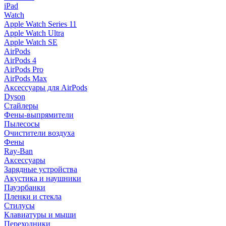
iPad
Watch
Apple Watch Series 11
Apple Watch Ultra
Apple Watch SE
AirPods
AirPods 4
AirPods Pro
AirPods Max
Аксессуары для AirPods
Dyson
Стайлеры
Фены-выпрямители
Пылесосы
Очистители воздуха
Фены
Ray-Ban
Аксессуары
Зарядные устройства
Акустика и наушники
Пауэрбанки
Пленки и стекла
Стилусы
Клавиатуры и мыши
Переходники