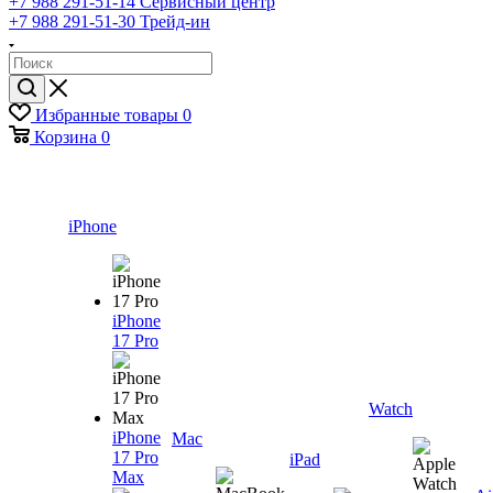
+7 988 291-51-14
Сервисный центр
+7 988 291-51-30
Трейд-ин
Избранные товары
0
Корзина
0
iPhone
iPhone
17 Pro
Watch
iPhone
Mac
17 Pro
iPad
Max