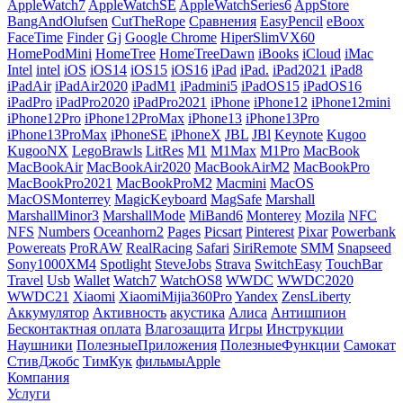
AppleWatch7
AppleWatchSE
AppleWatchSeries6
AppStore
BangAndOlufsen
CutTheRope
Cравнения
EasyPencil
eBoox
FaceTime
Finder
Gj
Google Chrome
HiperSlimVX60
HomePodMini
HomeTree
HomeTreeDawn
iBooks
iCloud
iMac
Intel
intel
iOS
iOS14
iOS15
iOS16
iPad
iPad.
iPad2021
iPad8
iPadAir
iPadAir2020
iPadM1
iPadmini5
iPadOS15
iPadOS16
iPadPro
iPadPro2020
iPadPro2021
iPhone
iPhone12
iPhone12mini
iPhone12Pro
iPhone12ProMax
iPhone13
iPhone13Pro
iPhone13ProMax
iPhoneSE
iPhoneX
JBL
JBl
Keynote
Kugoo
KugooNX
LegoBrawls
LitRes
M1
M1Max
M1Pro
MacBook
MacBookAir
MacBookAir2020
MacBookAirM2
MacBookPro
MacBookPro2021
MacBookProM2
Macmini
MacOS
MacOSMonterrey
MagicKeyboard
MagSafe
Marshall
MarshallMinor3
MarshallMode
MiBand6
Monterey
Mozila
NFC
NFS
Numbers
Oceanhorn2
Pages
Picsart
Pinterest
Pixar
Powerbank
Powereats
ProRAW
RealRacing
Safari
SiriRemote
SMM
Snapseed
Sony1000XM4
Spotlight
SteveJobs
Strava
SwitchEasy
TouchBar
Travel
Usb
Wallet
Watch7
WatchOS8
WWDC
WWDC2020
WWDC21
Xiaomi
XiaomiMijia360Pro
Yandex
ZensLiberty
Аккумулятор
Активность
акустика
Алиса
Антишпион
Бесконтактная оплата
Влагозащита
Игры
Инструкции
Наушники
ПолезныеПриложения
ПолезныеФункции
Самокат
СтивДжобс
ТимКук
фильмыApple
Компания
Услуги