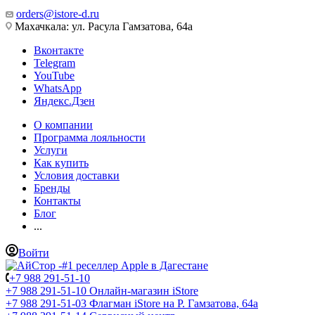
orders@istore-d.ru
Махачкала: ул. Расула Гамзатова, 64а
Вконтакте
Telegram
YouTube
WhatsApp
Яндекс.Дзен
О компании
Программа лояльности
Услуги
Как купить
Условия доставки
Бренды
Контакты
Блог
...
Войти
+7 988 291-51-10
+7 988 291-51-10
Онлайн-магазин iStore
+7 988 291-51-03
Флагман iStore на Р. Гамзатова, 64а