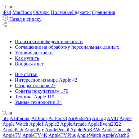
Теги
iPad
MacBook
Обзоры
ПолезныеГаджеты
Cравнения
Назад к списку
Политика конфиденциальности
Соглашение на обработку персональных данных
Условия доставки
Как купить
Вопрос-ответ
Все статьи
Интересное из мира Apple
42
Обзоры товаров
22
Советы покупателям
170
Техника Apple
119
Умные технологии
24
Теги
5G
A14bionic
AirPods
AirPods3
AirPodsPro
AirTag
AMD
Apple
Apple Watch
Apple1
Apple2
AppleArcade
AppleEvent2022
ApplePark
ApplePay
ApplePencil
AppleProRAW
AppleTranslate
AppleTV
AppleTV4K
AppleTVPlus
AppleWatch
AppleWatch6