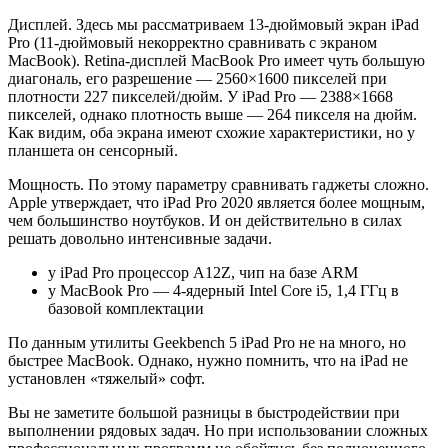
Дисплей. Здесь мы рассматриваем 13-дюймовый экран iPad
Pro (11-дюймовый некорректно сравнивать с экраном
MacBook). Retina-дисплей MacBook Pro имеет чуть большую
диагональ, его разрешение — 2560×1600 пикселей при
плотности 227 пикселей/дюйм. У iPad Pro — 2388×1668
пикселей, однако плотность выше — 264 пикселя на дюйм.
Как видим, оба экрана имеют схожие характеристики, но у
планшета он сенсорный.
Мощность. По этому параметру сравнивать гаджеты сложно.
Apple утверждает, что iPad Pro 2020 является более мощным,
чем большинство ноутбуков. И он действительно в силах
решать довольно интенсивные задачи.
у iPad Pro процессор A12Z, чип на базе ARM
у MacBook Pro — 4‑ядерный Intel Core i5, 1,4 ГГц в
базовой комплектации
По данным утилиты Geekbench 5 iPad Pro не на много, но
быстрее MacBook. Однако, нужно помнить, что на iPad не
установлен «тяжелый» софт.
Вы не заметите большой разницы в быстродействии при
выполнении рядовых задач. Но при использовании сложных