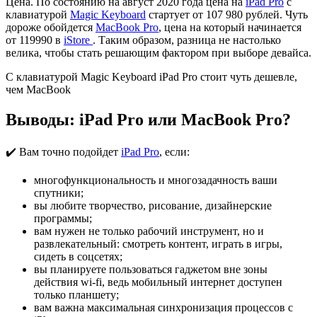
Цена. По состоянию на август 2020 года цена на
iPad Pro
с
клавиатурой
Magic Keyboard
стартует от 107 980 рублей. Чуть
дороже обойдется
MacBook Pro
, цена на который начинается
от 119990 в
iStore
. Таким образом, разница не настолько
велика, чтобы стать решающим фактором при выборе девайса.
С клавиатурой Magic Keyboard iPad Pro стоит чуть дешевле,
чем MacBook
Выводы: iPad Pro или MacBook Pro?
✔️ Вам точно подойдет
iPad Pro
, если:
многофункциональность и многозадачность ваши
спутники;
вы любите творчество, рисование, дизайнерские
программы;
вам нужен не только рабочий инструмент, но и
развлекательный: смотреть контент, играть в игры,
сидеть в соцсетях;
вы планируете пользоваться гаджетом вне зоны
действия wi-fi, ведь мобильный интернет доступен
только планшету;
вам важна максимальная синхронизация процессов с