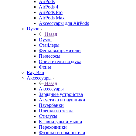
AirPods
AirPods 4
AirPods Pro
AirPods Max
Аксессуары для AirPods
Dyson
Назад
Dyson
Стайлеры
Фены-выпрямители
Пылесосы
Очистители воздуха
Фены
Ray-Ban
Аксессуары
Назад
Аксессуары
Зарядные устройства
Акустика и наушники
Пауэрбанки
Пленки и стекла
Стилусы
Клавиатуры и мыши
Переходники
Флэшки и накопители