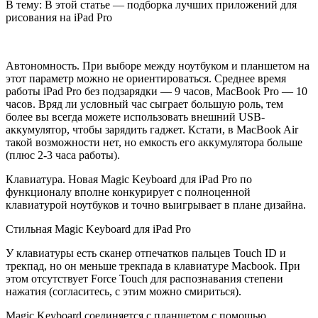
В тему: В этой статье — подборка лучших приложений для
рисования на iPad Pro
Автономность. При выборе между ноутбуком и планшетом на
этот параметр можно не ориентироваться. Среднее время
работы iPad Pro без подзарядки — 9 часов, MacBook Pro — 10
часов. Вряд ли условный час сыграет большую роль, тем
более вы всегда можете использовать внешний USB-
аккумулятор, чтобы зарядить гаджет. Кстати, в MacBook Air
такой возможности нет, но емкость его аккумулятора больше
(плюс 2-3 часа работы).
Клавиатура. Новая Magic Keyboard для iPad Pro по
функционалу вполне конкурирует с полноценной
клавиатурой ноутбуков и точно выигрывает в плане дизайна.
Стильная Magic Keyboard для iPad Pro
У клавиатуры есть сканер отпечатков пальцев Touch ID и
трекпад, но он меньше трекпада в клавиатуре Macbook. При
этом отсутствует Force Touch для распознавания степени
нажатия (согласитесь, с этим можно смириться).
Magic Keyboard соединяется с планшетом с помощью