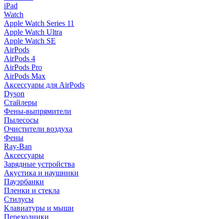
iPad
Watch
Apple Watch Series 11
Apple Watch Ultra
Apple Watch SE
AirPods
AirPods 4
AirPods Pro
AirPods Max
Аксессуары для AirPods
Dyson
Стайлеры
Фены-выпрямители
Пылесосы
Очистители воздуха
Фены
Ray-Ban
Аксессуары
Зарядные устройства
Акустика и наушники
Пауэрбанки
Пленки и стекла
Стилусы
Клавиатуры и мыши
Переходники