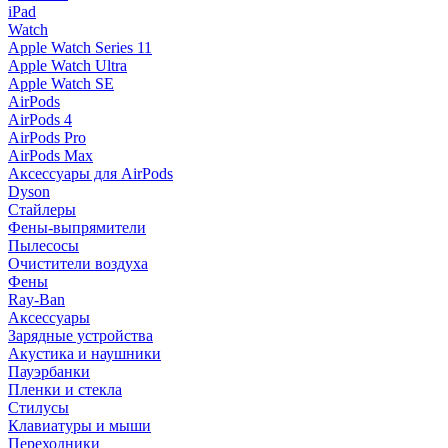
iPad
Watch
Apple Watch Series 11
Apple Watch Ultra
Apple Watch SE
AirPods
AirPods 4
AirPods Pro
AirPods Max
Аксессуары для AirPods
Dyson
Стайлеры
Фены-выпрямители
Пылесосы
Очистители воздуха
Фены
Ray-Ban
Аксессуары
Зарядные устройства
Акустика и наушники
Пауэрбанки
Пленки и стекла
Стилусы
Клавиатуры и мыши
Переходники