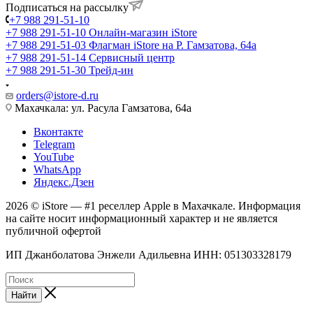
Подписаться на рассылку
+7 988 291-51-10
+7 988 291-51-10
Онлайн-магазин iStore
+7 988 291-51-03
Флагман iStore на Р. Гамзатова, 64а
+7 988 291-51-14
Сервисный центр
+7 988 291-51-30
Трейд-ин
orders@istore-d.ru
Махачкала: ул. Расула Гамзатова, 64а
Вконтакте
Telegram
YouTube
WhatsApp
Яндекс.Дзен
2026 © iStore — #1 реселлер Apple в Махачкале. Информация
на сайте носит информационный характер и не является
публичной офертой
ИП Джанболатова Энжели Адильевна ИНН: 051303328179
Найти