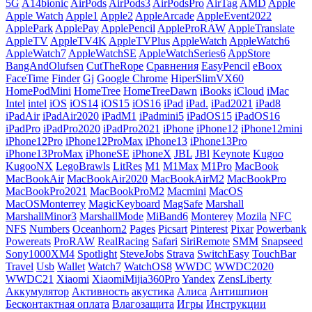
5G
A14bionic
AirPods
AirPods3
AirPodsPro
AirTag
AMD
Apple
Apple Watch
Apple1
Apple2
AppleArcade
AppleEvent2022
ApplePark
ApplePay
ApplePencil
AppleProRAW
AppleTranslate
AppleTV
AppleTV4K
AppleTVPlus
AppleWatch
AppleWatch6
AppleWatch7
AppleWatchSE
AppleWatchSeries6
AppStore
BangAndOlufsen
CutTheRope
Cравнения
EasyPencil
eBoox
FaceTime
Finder
Gj
Google Chrome
HiperSlimVX60
HomePodMini
HomeTree
HomeTreeDawn
iBooks
iCloud
iMac
Intel
intel
iOS
iOS14
iOS15
iOS16
iPad
iPad.
iPad2021
iPad8
iPadAir
iPadAir2020
iPadM1
iPadmini5
iPadOS15
iPadOS16
iPadPro
iPadPro2020
iPadPro2021
iPhone
iPhone12
iPhone12mini
iPhone12Pro
iPhone12ProMax
iPhone13
iPhone13Pro
iPhone13ProMax
iPhoneSE
iPhoneX
JBL
JBl
Keynote
Kugoo
KugooNX
LegoBrawls
LitRes
M1
M1Max
M1Pro
MacBook
MacBookAir
MacBookAir2020
MacBookAirM2
MacBookPro
MacBookPro2021
MacBookProM2
Macmini
MacOS
MacOSMonterrey
MagicKeyboard
MagSafe
Marshall
MarshallMinor3
MarshallMode
MiBand6
Monterey
Mozila
NFC
NFS
Numbers
Oceanhorn2
Pages
Picsart
Pinterest
Pixar
Powerbank
Powereats
ProRAW
RealRacing
Safari
SiriRemote
SMM
Snapseed
Sony1000XM4
Spotlight
SteveJobs
Strava
SwitchEasy
TouchBar
Travel
Usb
Wallet
Watch7
WatchOS8
WWDC
WWDC2020
WWDC21
Xiaomi
XiaomiMijia360Pro
Yandex
ZensLiberty
Аккумулятор
Активность
акустика
Алиса
Антишпион
Бесконтактная оплата
Влагозащита
Игры
Инструкции