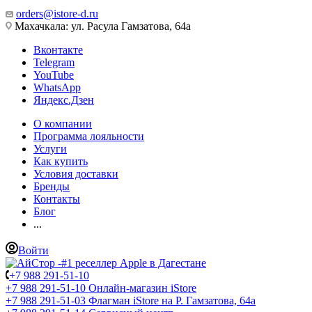
orders@istore-d.ru
Махачкала: ул. Расула Гамзатова, 64а
Вконтакте
Telegram
YouTube
WhatsApp
Яндекс.Дзен
О компании
Программа лояльности
Услуги
Как купить
Условия доставки
Бренды
Контакты
Блог
...
Войти
+7 988 291-51-10
+7 988 291-51-10
Онлайн-магазин iStore
+7 988 291-51-03
Флагман iStore на Р. Гамзатова, 64а