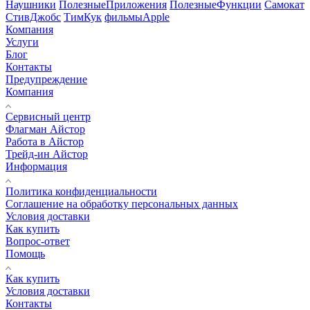
Наушники
ПолезныеПриложения
ПолезныеФункции
Самокат
СтивДжобс
ТимКук
фильмыApple
Компания
Услуги
Блог
Контакты
Предупреждение
Компания
Сервисный центр
Флагман Айстор
Работа в Айстор
Трейд-ин Айстор
Информация
Политика конфиденциальности
Соглашение на обработку персональных данных
Условия доставки
Как купить
Вопрос-ответ
Помощь
Как купить
Условия доставки
Контакты