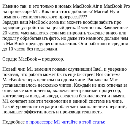
Именно так, и это только в новых MacBook Air и MacBook Pro
на процессоре M1. Как они этого добились? Магия! Ну и
немного технологического прогресса????
Зарядив ваш MacBook дома вы можете вообще забыть про
зарядное устройство на целый день. Именно так. Заявленные
20 часов уменьшаются если монтировать тяжелые видео или
подолгу обрабатывать фото, но даже это намного дольше чем
в MacBook предыдущего поколения. Они работали в среднем
до 10 часов без подзарядки.
Сердце MacBook – процессор.
Новый чип M1 заменил годами служивший Intel, и уверенно
показал, что работа может быть еще быстрее! Вся система
MacBook теперь целиком на одном чипе. Раньше на Mac
устанавливалось несколько чипов. Каждый из них отвечал за
отдельные компоненты, включая центральный процессор,
контроллеры ввода-вывода, средства безопасности и память.
M1 сочетает все эти технологии в единой системе на чипе.
Такой уровень интеграции облегчает выполнение операций,
повышает эффективность и производительность.
Подробнее
о процессоре M1 читайте в этой статье