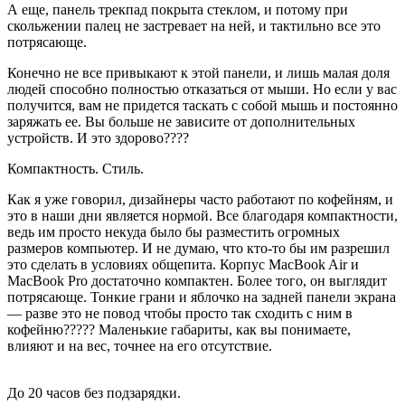
А еще, панель трекпад покрыта стеклом, и потому при
скольжении палец не застревает на ней, и тактильно все это
потрясающе.
Конечно не все привыкают к этой панели, и лишь малая доля
людей способно полностью отказаться от мыши. Но если у вас
получится, вам не придется таскать с собой мышь и постоянно
заряжать ее. Вы больше не зависите от дополнительных
устройств. И это здорово????
Компактность. Стиль.
Как я уже говорил, дизайнеры часто работают по кофейням, и
это в наши дни является нормой. Все благодаря компактности,
ведь им просто некуда было бы разместить огромных
размеров компьютер. И не думаю, что кто-то бы им разрешил
это сделать в условиях общепита. Корпус MacBook Air и
MacBook Pro достаточно компактен. Более того, он выглядит
потрясающе. Тонкие грани и яблочко на задней панели экрана
— разве это не повод чтобы просто так сходить с ним в
кофейню????? Маленькие габариты, как вы понимаете,
влияют и на вес, точнее на его отсутствие.
До 20 часов без подзарядки.