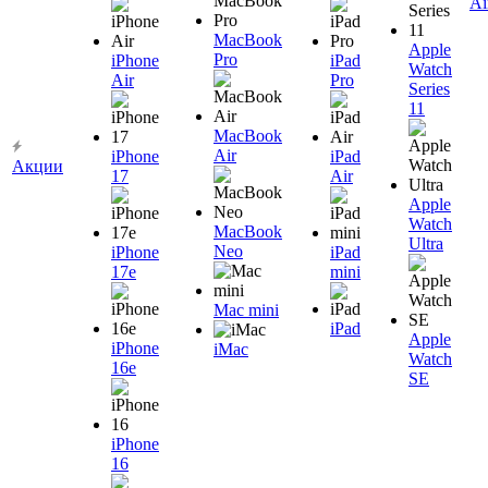
Ai
MacBook
Apple
Pro
iPhone
iPad
Watch
Air
Pro
Series
11
MacBook
Air
iPhone
iPad
Акции
17
Air
Apple
Watch
MacBook
Ultra
Neo
iPhone
iPad
17e
mini
Mac mini
iPad
Apple
iPhone
iMac
Watch
16e
SE
iPhone
16