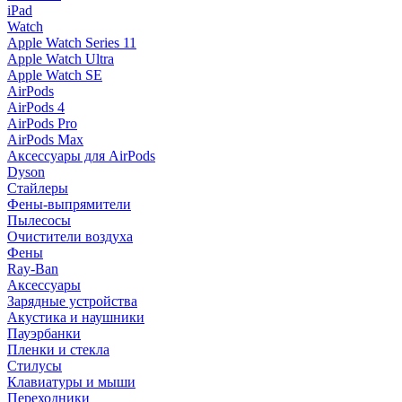
iPad
Watch
Apple Watch Series 11
Apple Watch Ultra
Apple Watch SE
AirPods
AirPods 4
AirPods Pro
AirPods Max
Аксессуары для AirPods
Dyson
Стайлеры
Фены-выпрямители
Пылесосы
Очистители воздуха
Фены
Ray-Ban
Аксессуары
Зарядные устройства
Акустика и наушники
Пауэрбанки
Пленки и стекла
Стилусы
Клавиатуры и мыши
Переходники