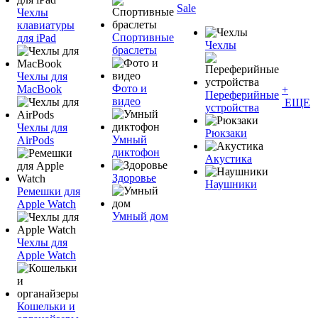
Sale
Чехлы
клавиатуры
Спортивные
для iPad
Чехлы
браслеты
Чехлы для
Фото и
MacBook
+
Переферийные
видео
ЕЩЕ
устройства
Чехлы для
Рюкзаки
Умный
AirPods
диктофон
Акустика
Здоровье
Наушники
Ремешки для
Apple Watch
Умный дом
Чехлы для
Apple Watch
Кошельки и