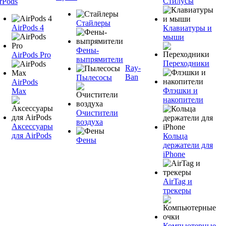
Стилусы
rPods
Стайлеры
AirPods 4
Клавиатуры и
мыши
Фены-
AirPods Pro
выпрямители
Переходники
Ray-
Ban
Пылесосы
AirPods
Флэшки и
Max
накопители
Очистители
воздуха
Аксессуары
для AirPods
Кольца
Фены
держатели для
iPhone
AirTag и
трекеры
Компьютерные