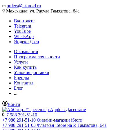
orders@istore-d.ru
Махачкала: ул. Расула Гамзатова, 64а
Вконтакте
Telegram
YouTube
WhatsApp
Яндекс.Дзен
О компании
Программа лояльности
Услуги
Как купить
Условия доставки
Бренды
Контакты
Блог
...
Войти
+7 988 291-51-10
+7 988 291-51-10
Онлайн-магазин iStore
+7 988 291-51-03
Флагман iStore на Р. Гамзатова, 64а