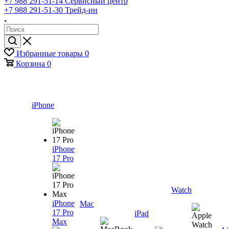
+7 988 291-51-14
Сервисный центр
+7 988 291-51-30
Трейд-ин
Избранные товары
0
Корзина
0
iPhone
iPhone
17 Pro
Watch
iPhone
Mac
17 Pro
iPad
Max