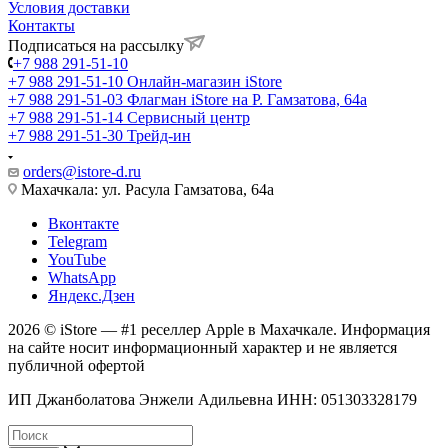
Условия доставки
Контакты
Подписаться на рассылку
+7 988 291-51-10
+7 988 291-51-10
Онлайн-магазин iStore
+7 988 291-51-03
Флагман iStore на Р. Гамзатова, 64а
+7 988 291-51-14
Сервисный центр
+7 988 291-51-30
Трейд-ин
orders@istore-d.ru
Махачкала: ул. Расула Гамзатова, 64а
Вконтакте
Telegram
YouTube
WhatsApp
Яндекс.Дзен
2026 © iStore — #1 реселлер Apple в Махачкале. Информация
на сайте носит информационный характер и не является
публичной офертой
ИП Джанболатова Энжели Адильевна ИНН: 051303328179