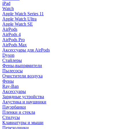
iPad
Watch
Apple Watch Series 11
Apple Watch Ultra
Apple Watch SE
AirPods
AirPods 4
AirPods Pro
AirPods Max
Аксессуары для AirPods
Dyson
Стайлеры
Фены-выпрямители
Пылесосы
Очистители воздуха
Фены
Ray-Ban
Аксессуары
Зарядные устройства
Акустика и наушники
Пауэрбанки
Пленки и стекла
Стилусы
Клавиатуры и мыши
Переходники