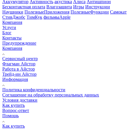
Аккумулятор
Активность
акустика
Алиса
Антишпион
Бесконтактная оплата
Влагозащита
Игры
Инструкции
Наушники
ПолезныеПриложения
ПолезныеФункции
Самокат
СтивДжобс
ТимКук
фильмыApple
Компания
Услуги
Блог
Контакты
Предупреждение
Компания
Сервисный центр
Флагман Айстор
Работа в Айстор
Трейд-ин Айстор
Информация
Политика конфиденциальности
Соглашение на обработку персональных данных
Условия доставки
Как купить
Вопрос-ответ
Помощь
Как купить