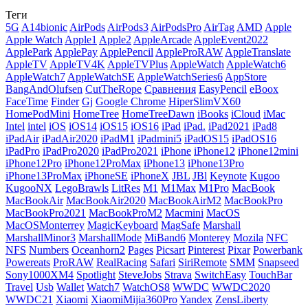
Теги
5G
A14bionic
AirPods
AirPods3
AirPodsPro
AirTag
AMD
Apple
Apple Watch
Apple1
Apple2
AppleArcade
AppleEvent2022
ApplePark
ApplePay
ApplePencil
AppleProRAW
AppleTranslate
AppleTV
AppleTV4K
AppleTVPlus
AppleWatch
AppleWatch6
AppleWatch7
AppleWatchSE
AppleWatchSeries6
AppStore
BangAndOlufsen
CutTheRope
Cравнения
EasyPencil
eBoox
FaceTime
Finder
Gj
Google Chrome
HiperSlimVX60
HomePodMini
HomeTree
HomeTreeDawn
iBooks
iCloud
iMac
Intel
intel
iOS
iOS14
iOS15
iOS16
iPad
iPad.
iPad2021
iPad8
iPadAir
iPadAir2020
iPadM1
iPadmini5
iPadOS15
iPadOS16
iPadPro
iPadPro2020
iPadPro2021
iPhone
iPhone12
iPhone12mini
iPhone12Pro
iPhone12ProMax
iPhone13
iPhone13Pro
iPhone13ProMax
iPhoneSE
iPhoneX
JBL
JBl
Keynote
Kugoo
KugooNX
LegoBrawls
LitRes
M1
M1Max
M1Pro
MacBook
MacBookAir
MacBookAir2020
MacBookAirM2
MacBookPro
MacBookPro2021
MacBookProM2
Macmini
MacOS
MacOSMonterrey
MagicKeyboard
MagSafe
Marshall
MarshallMinor3
MarshallMode
MiBand6
Monterey
Mozila
NFC
NFS
Numbers
Oceanhorn2
Pages
Picsart
Pinterest
Pixar
Powerbank
Powereats
ProRAW
RealRacing
Safari
SiriRemote
SMM
Snapseed
Sony1000XM4
Spotlight
SteveJobs
Strava
SwitchEasy
TouchBar
Travel
Usb
Wallet
Watch7
WatchOS8
WWDC
WWDC2020
WWDC21
Xiaomi
XiaomiMijia360Pro
Yandex
ZensLiberty