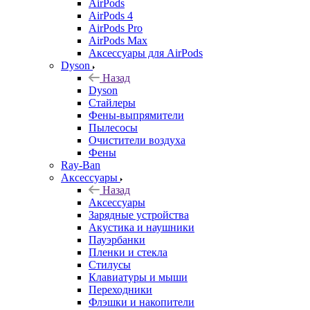
AirPods
AirPods 4
AirPods Pro
AirPods Max
Аксессуары для AirPods
Dyson
Назад
Dyson
Стайлеры
Фены-выпрямители
Пылесосы
Очистители воздуха
Фены
Ray-Ban
Аксессуары
Назад
Аксессуары
Зарядные устройства
Акустика и наушники
Пауэрбанки
Пленки и стекла
Стилусы
Клавиатуры и мыши
Переходники
Флэшки и накопители