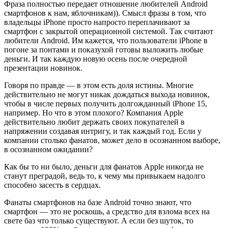
Фраза полностью передает отношение любителей Android
смартфонов к нам, яблочникам)). Смысл фразы в том, что
владельцы iPhone просто напросто переплачивают за
смартфон с закрытой операционной системой. Так считают
любители Android. Им кажется, что пользователи iPhone в
погоне за понтами и показухой готовы выложить любые
деньги. И так каждую новую осень после очередной
презентации новинок.
Говоря по правде — в этом есть доля истины. Многие
действительно не могут никак дождаться выхода новинок,
чтобы в числе первых получить долгожданный iPhone 15,
например. Но что в этом плохого? Компания Apple
действительно любит держать своих покупателей в
напряжении создавая интригу, и так каждый год. Если у
компании столько фанатов, может дело в осознанном выборе,
в осознанном ожидании?
Как бы то ни было, деньги для фанатов Apple никогда не
станут преградой, ведь то, к чему мы привыкаем надолго
способно засесть в сердцах.
Фанаты смартфонов на базе Android точно знают, что
смартфон — это не роскошь, а средство для взлома всех на
свете баз что только существуют. А если без шуток, то