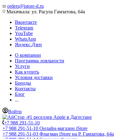
orders@istore-d.ru
Махачкала: ул. Расула Гамзатова, 64а
Вконтакте
Telegram
YouTube
WhatsApp
Яндекс.Дзен
О компании
Программа лояльности
Услуги
Как купить
Условия доставки
Бренды
Контакты
Блог
...
Войти
+7 988 291-51-10
+7 988 291-51-10
Онлайн-магазин iStore
+7 988 291-51-03
Флагман iStore на Р. Гамзатова, 64а