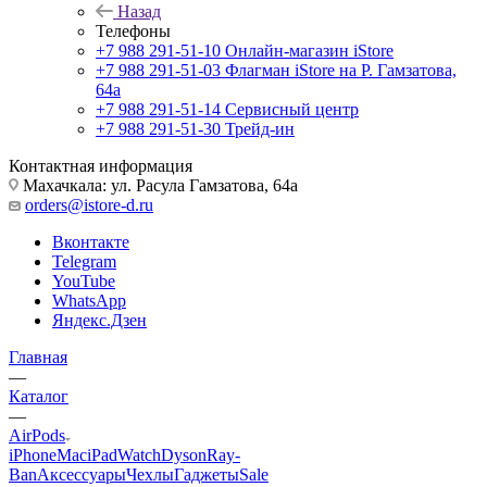
Назад
Телефоны
+7 988 291-51-10
Онлайн-магазин iStore
+7 988 291-51-03
Флагман iStore на Р. Гамзатова,
64а
+7 988 291-51-14
Сервисный центр
+7 988 291-51-30
Трейд-ин
Контактная информация
Махачкала: ул. Расула Гамзатова, 64а
orders@istore-d.ru
Вконтакте
Telegram
YouTube
WhatsApp
Яндекс.Дзен
Главная
—
Каталог
—
AirPods
iPhone
Mac
iPad
Watch
Dyson
Ray-
Ban
Аксессуары
Чехлы
Гаджеты
Sale