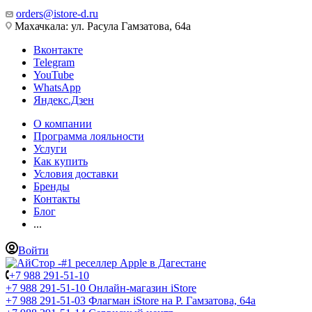
orders@istore-d.ru
Махачкала: ул. Расула Гамзатова, 64а
Вконтакте
Telegram
YouTube
WhatsApp
Яндекс.Дзен
О компании
Программа лояльности
Услуги
Как купить
Условия доставки
Бренды
Контакты
Блог
...
Войти
+7 988 291-51-10
+7 988 291-51-10
Онлайн-магазин iStore
+7 988 291-51-03
Флагман iStore на Р. Гамзатова, 64а