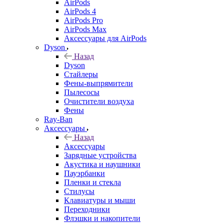
AirPods
AirPods 4
AirPods Pro
AirPods Max
Аксессуары для AirPods
Dyson
Назад
Dyson
Стайлеры
Фены-выпрямители
Пылесосы
Очистители воздуха
Фены
Ray-Ban
Аксессуары
Назад
Аксессуары
Зарядные устройства
Акустика и наушники
Пауэрбанки
Пленки и стекла
Стилусы
Клавиатуры и мыши
Переходники
Флэшки и накопители