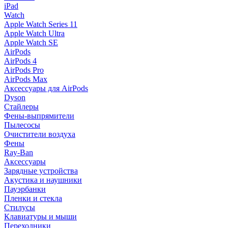
iPad
Watch
Apple Watch Series 11
Apple Watch Ultra
Apple Watch SE
AirPods
AirPods 4
AirPods Pro
AirPods Max
Аксессуары для AirPods
Dyson
Стайлеры
Фены-выпрямители
Пылесосы
Очистители воздуха
Фены
Ray-Ban
Аксессуары
Зарядные устройства
Акустика и наушники
Пауэрбанки
Пленки и стекла
Стилусы
Клавиатуры и мыши
Переходники