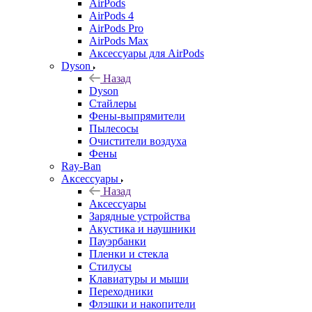
AirPods
AirPods 4
AirPods Pro
AirPods Max
Аксессуары для AirPods
Dyson
Назад
Dyson
Стайлеры
Фены-выпрямители
Пылесосы
Очистители воздуха
Фены
Ray-Ban
Аксессуары
Назад
Аксессуары
Зарядные устройства
Акустика и наушники
Пауэрбанки
Пленки и стекла
Стилусы
Клавиатуры и мыши
Переходники
Флэшки и накопители