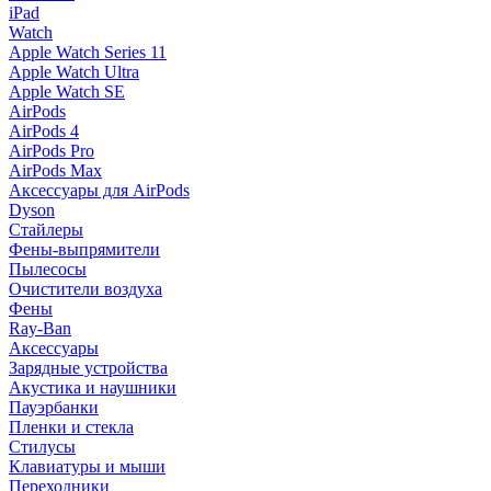
iPad
Watch
Apple Watch Series 11
Apple Watch Ultra
Apple Watch SE
AirPods
AirPods 4
AirPods Pro
AirPods Max
Аксессуары для AirPods
Dyson
Стайлеры
Фены-выпрямители
Пылесосы
Очистители воздуха
Фены
Ray-Ban
Аксессуары
Зарядные устройства
Акустика и наушники
Пауэрбанки
Пленки и стекла
Стилусы
Клавиатуры и мыши
Переходники