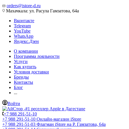
orders@istore-d.ru
Махачкала: ул. Расула Гамзатова, 64а
Вконтакте
Telegram
YouTube
WhatsApp
Яндекс.Дзен
О компании
Программа лояльности
Услуги
Как купить
Условия доставки
Бренды
Контакты
Блог
...
Войти
+7 988 291-51-10
+7 988 291-51-10
Онлайн-магазин iStore
+7 988 291-51-03
Флагман iStore на Р. Гамзатова, 64а