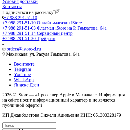
Условия доставки
Контакты
Подписаться на рассылку
+7 988 291-51-10
+7 988 291-51-10
Онлайн-магазин iStore
+7 988 291-51-03
Флагман iStore на Р. Гамзатова, 64а
+7 988 291-51-14
Сервисный центр
+7 988 291-51-30
Трейд-ин
orders@istore-d.ru
Махачкала: ул. Расула Гамзатова, 64а
Вконтакте
Telegram
YouTube
WhatsApp
Яндекс.Дзен
2026 © iStore — #1 реселлер Apple в Махачкале. Информация
на сайте носит информационный характер и не является
публичной офертой
ИП Джанболатова Энжели Адильевна ИНН: 051303328179