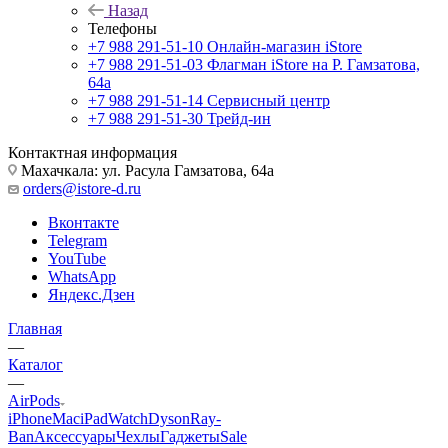
Назад
Телефоны
+7 988 291-51-10
Онлайн-магазин iStore
+7 988 291-51-03
Флагман iStore на Р. Гамзатова,
64а
+7 988 291-51-14
Сервисный центр
+7 988 291-51-30
Трейд-ин
Контактная информация
Махачкала: ул. Расула Гамзатова, 64а
orders@istore-d.ru
Вконтакте
Telegram
YouTube
WhatsApp
Яндекс.Дзен
Главная
—
Каталог
—
AirPods
iPhone
Mac
iPad
Watch
Dyson
Ray-
Ban
Аксессуары
Чехлы
Гаджеты
Sale