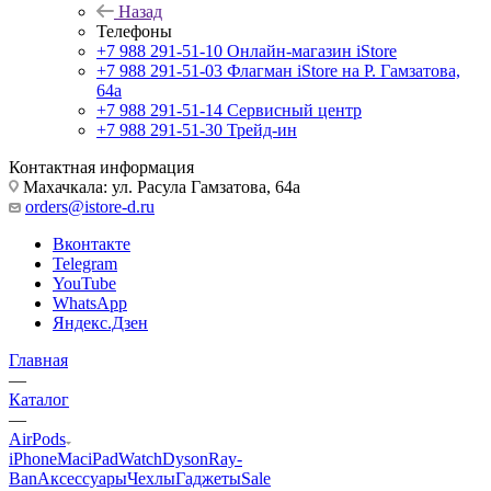
Назад
Телефоны
+7 988 291-51-10
Онлайн-магазин iStore
+7 988 291-51-03
Флагман iStore на Р. Гамзатова,
64а
+7 988 291-51-14
Сервисный центр
+7 988 291-51-30
Трейд-ин
Контактная информация
Махачкала: ул. Расула Гамзатова, 64а
orders@istore-d.ru
Вконтакте
Telegram
YouTube
WhatsApp
Яндекс.Дзен
Главная
—
Каталог
—
AirPods
iPhone
Mac
iPad
Watch
Dyson
Ray-
Ban
Аксессуары
Чехлы
Гаджеты
Sale