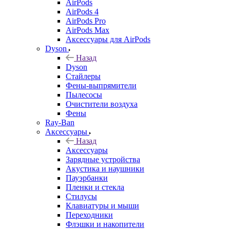
AirPods
AirPods 4
AirPods Pro
AirPods Max
Аксессуары для AirPods
Dyson
Назад
Dyson
Стайлеры
Фены-выпрямители
Пылесосы
Очистители воздуха
Фены
Ray-Ban
Аксессуары
Назад
Аксессуары
Зарядные устройства
Акустика и наушники
Пауэрбанки
Пленки и стекла
Стилусы
Клавиатуры и мыши
Переходники
Флэшки и накопители