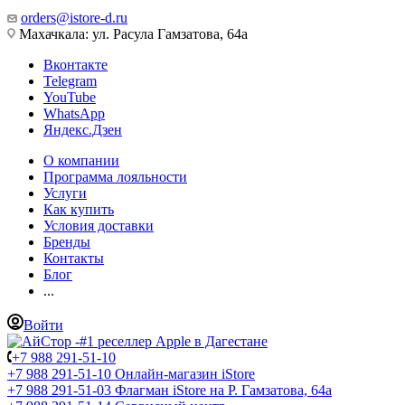
orders@istore-d.ru
Махачкала: ул. Расула Гамзатова, 64а
Вконтакте
Telegram
YouTube
WhatsApp
Яндекс.Дзен
О компании
Программа лояльности
Услуги
Как купить
Условия доставки
Бренды
Контакты
Блог
...
Войти
+7 988 291-51-10
+7 988 291-51-10
Онлайн-магазин iStore
+7 988 291-51-03
Флагман iStore на Р. Гамзатова, 64а