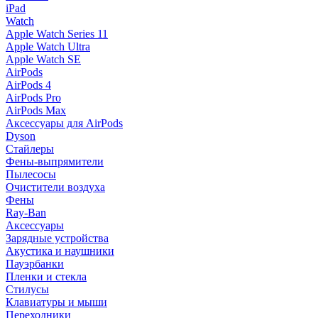
iPad
Watch
Apple Watch Series 11
Apple Watch Ultra
Apple Watch SE
AirPods
AirPods 4
AirPods Pro
AirPods Max
Аксессуары для AirPods
Dyson
Стайлеры
Фены-выпрямители
Пылесосы
Очистители воздуха
Фены
Ray-Ban
Аксессуары
Зарядные устройства
Акустика и наушники
Пауэрбанки
Пленки и стекла
Стилусы
Клавиатуры и мыши
Переходники