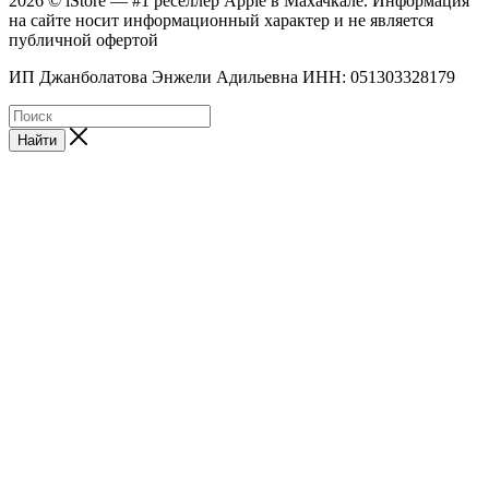
2026 © iStore — #1 реселлер Apple в Махачкале. Информация
на сайте носит информационный характер и не является
публичной офертой
ИП Джанболатова Энжели Адильевна ИНН: 051303328179
Найти