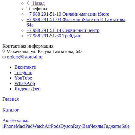
Назад
Телефоны
+7 988 291-51-10
Онлайн-магазин iStore
+7 988 291-51-03
Флагман iStore на Р. Гамзатова,
64а
+7 988 291-51-14
Сервисный центр
+7 988 291-51-30
Трейд-ин
Контактная информация
Махачкала: ул. Расула Гамзатова, 64а
orders@istore-d.ru
Вконтакте
Telegram
YouTube
WhatsApp
Яндекс.Дзен
Главная
—
Каталог
—
Аксессуары
iPhone
Mac
iPad
Watch
AirPods
Dyson
Ray-Ban
Чехлы
Гаджеты
Sale
—