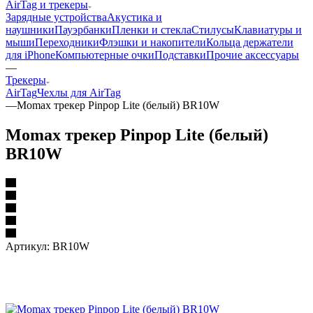
AirTag и трекеры
Зарядные устройства
Акустика и
наушники
Пауэрбанки
Пленки и стекла
Стилусы
Клавиатуры и
мыши
Переходники
Флэшки и накопители
Кольца держатели
для iPhone
Компьютерные очки
Подставки
Прочие аксессуары
—
Трекеры
AirTag
Чехлы для AirTag
—
Momax трекер Pinpop Lite (белый) BR10W
Momax трекер Pinpop Lite (белый)
BR10W
Артикул:
BR10W