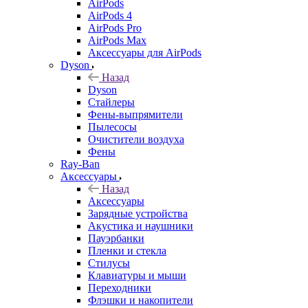
AirPods
AirPods 4
AirPods Pro
AirPods Max
Аксессуары для AirPods
Dyson
Назад
Dyson
Стайлеры
Фены-выпрямители
Пылесосы
Очистители воздуха
Фены
Ray-Ban
Аксессуары
Назад
Аксессуары
Зарядные устройства
Акустика и наушники
Пауэрбанки
Пленки и стекла
Стилусы
Клавиатуры и мыши
Переходники
Флэшки и накопители