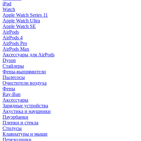
iPad
Watch
Apple Watch Series 11
Apple Watch Ultra
Apple Watch SE
AirPods
AirPods 4
AirPods Pro
AirPods Max
Аксессуары для AirPods
Dyson
Стайлеры
Фены-выпрямители
Пылесосы
Очистители воздуха
Фены
Ray-Ban
Аксессуары
Зарядные устройства
Акустика и наушники
Пауэрбанки
Пленки и стекла
Стилусы
Клавиатуры и мыши
Переходники