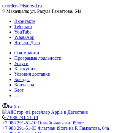
orders@istore-d.ru
Махачкала: ул. Расула Гамзатова, 64а
Вконтакте
Telegram
YouTube
WhatsApp
Яндекс.Дзен
О компании
Программа лояльности
Услуги
Как купить
Условия доставки
Бренды
Контакты
Блог
...
Войти
+7 988 291-51-10
+7 988 291-51-10
Онлайн-магазин iStore
+7 988 291-51-03
Флагман iStore на Р. Гамзатова, 64а