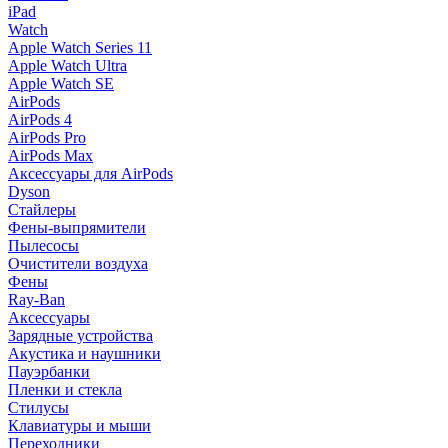
iPad
Watch
Apple Watch Series 11
Apple Watch Ultra
Apple Watch SE
AirPods
AirPods 4
AirPods Pro
AirPods Max
Аксессуары для AirPods
Dyson
Стайлеры
Фены-выпрямители
Пылесосы
Очистители воздуха
Фены
Ray-Ban
Аксессуары
Зарядные устройства
Акустика и наушники
Пауэрбанки
Пленки и стекла
Стилусы
Клавиатуры и мыши
Переходники