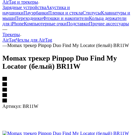
AirTag и трекеры
Зарядные устройства
Акустика и
наушники
Пауэрбанки
Пленки и стекла
Стилусы
Клавиатуры и
мыши
Переходники
Флэшки и накопители
Кольца держатели
для iPhone
Компьютерные очки
Подставки
Прочие аксессуары
—
Трекеры
AirTag
Чехлы для AirTag
—
Momax трекер Pinpop Duo Find My Locator (белый) BR11W
Momax трекер Pinpop Duo Find My
Locator (белый) BR11W
Артикул:
BR11W