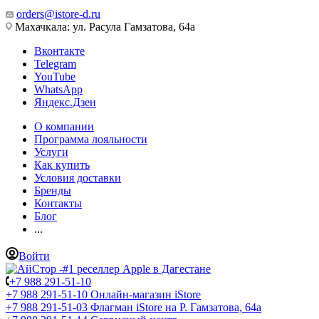
orders@istore-d.ru
Махачкала: ул. Расула Гамзатова, 64а
Вконтакте
Telegram
YouTube
WhatsApp
Яндекс.Дзен
О компании
Программа лояльности
Услуги
Как купить
Условия доставки
Бренды
Контакты
Блог
...
Войти
+7 988 291-51-10
+7 988 291-51-10
Онлайн-магазин iStore
+7 988 291-51-03
Флагман iStore на Р. Гамзатова, 64а