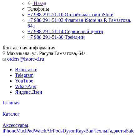
Назад
Телефоны
+7 988 291-51-10
Онлайн-магазин iStore
+7 988 291-51-03
Флагман iStore на Р. Гамзатова,
64а
+7 988 291-51-14
Сервисный центр
+7 988 291-51-30
Трейд-ин
Контактная информация
Махачкала: ул. Расула Гамзатова, 64а
orders@istore-d.ru
Вконтакте
Telegram
YouTube
WhatsApp
Яндекс.Дзен
Главная
—
Каталог
—
Аксессуары
iPhone
Mac
iPad
Watch
AirPods
Dyson
Ray-Ban
Чехлы
Гаджеты
Sale
—