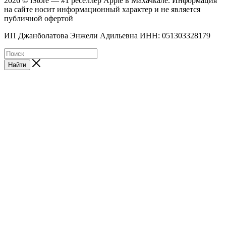
2026 © iStore — #1 реселлер Apple в Махачкале. Информация
на сайте носит информационный характер и не является
публичной офертой
ИП Джанболатова Энжели Адильевна ИНН: 051303328179
Найти