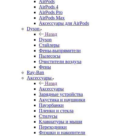
AirPods
AirPods 4
AirPods Pro
AirPods Max
Аксессуары для AirPods
Dyson
Назад
Dyson
Стайлеры
Фены-выпрямители
Пылесосы
Очистители воздуха
Фены
Ray-Ban
Аксессуары
Назад
Аксессуары
Зарядные устройства
Акустика и наушники
Пауэрбанки
Пленки и стекла
Стилусы
Клавиатуры и мыши
Переходники
Флэшки и накопители