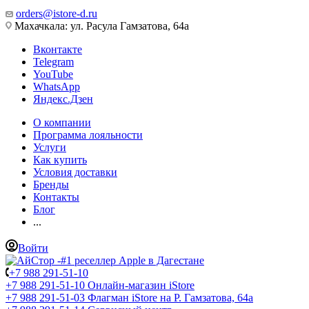
orders@istore-d.ru
Махачкала: ул. Расула Гамзатова, 64а
Вконтакте
Telegram
YouTube
WhatsApp
Яндекс.Дзен
О компании
Программа лояльности
Услуги
Как купить
Условия доставки
Бренды
Контакты
Блог
...
Войти
+7 988 291-51-10
+7 988 291-51-10
Онлайн-магазин iStore
+7 988 291-51-03
Флагман iStore на Р. Гамзатова, 64а