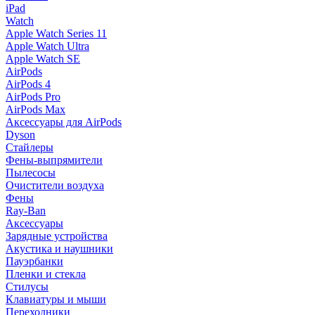
iPad
Watch
Apple Watch Series 11
Apple Watch Ultra
Apple Watch SE
AirPods
AirPods 4
AirPods Pro
AirPods Max
Аксессуары для AirPods
Dyson
Стайлеры
Фены-выпрямители
Пылесосы
Очистители воздуха
Фены
Ray-Ban
Аксессуары
Зарядные устройства
Акустика и наушники
Пауэрбанки
Пленки и стекла
Стилусы
Клавиатуры и мыши
Переходники