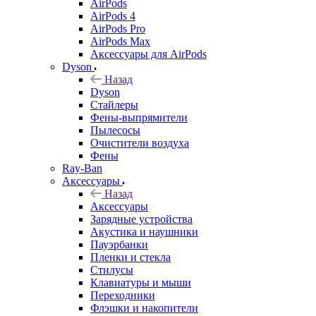
AirPods
AirPods 4
AirPods Pro
AirPods Max
Аксессуары для AirPods
Dyson
Назад
Dyson
Стайлеры
Фены-выпрямители
Пылесосы
Очистители воздуха
Фены
Ray-Ban
Аксессуары
Назад
Аксессуары
Зарядные устройства
Акустика и наушники
Пауэрбанки
Пленки и стекла
Стилусы
Клавиатуры и мыши
Переходники
Флэшки и накопители