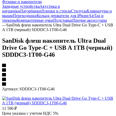
Флэшки и накопители
Зарядные устройства
Акустика и
наушники
Пауэрбанки
Пленки и стекла
Стилусы
Клавиатуры и
мыши
Переходники
Кольца держатели для iPhone
AirTag и
трекеры
Компьютерные очки
Подставки
Прочие аксессуары
—
SanDisk флеш накопитель Ultra Dual Drive Go Type-C + USB
A 1TB (черный) SDDDC3-1T00-G46
SanDisk флеш накопитель Ultra Dual
Drive Go Type-C + USB A 1TB (черный)
SDDDC3-1T00-G46
Артикул:
SDDDC3-1T00-G46
11 590
₽
Цена указана с учетом НДС 5%