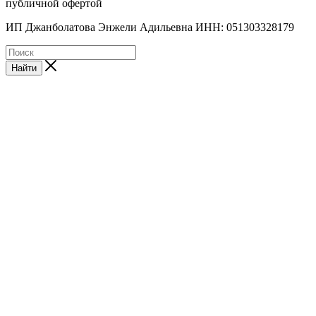
публичной офертой
ИП Джанболатова Энжели Адильевна ИНН: 051303328179
Найти