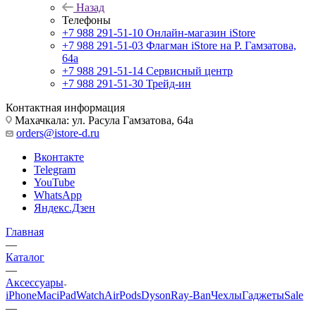
Назад
Телефоны
+7 988 291-51-10
Онлайн-магазин iStore
+7 988 291-51-03
Флагман iStore на Р. Гамзатова,
64а
+7 988 291-51-14
Сервисный центр
+7 988 291-51-30
Трейд-ин
Контактная информация
Махачкала: ул. Расула Гамзатова, 64а
orders@istore-d.ru
Вконтакте
Telegram
YouTube
WhatsApp
Яндекс.Дзен
Главная
—
Каталог
—
Аксессуары
iPhone
Mac
iPad
Watch
AirPods
Dyson
Ray-Ban
Чехлы
Гаджеты
Sale
—