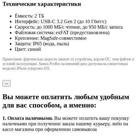
Технические характеристики
Ёмкость: 2 ТБ
Интерфейс: USB‑C 3.2 Gen 2 (до 10 Гбит/с)
Скорость: до 1000 МБ/с чтение, до 950 МБ/с запись
Файловая система: exFAT (предустановлена)
Крепление: MagSafe‑совместимое
Защита: IP65 (вода, пыль)
Цвет: синий
Примечание: фактическая скорость зависит от устройства, версии ОС, типа файлов и
условий эксплуатации. Запись ProRes на внешний диск доступна на совместимых
моделях iPhone и версиях iOS.
Вы можете оплатить любым удобным
для вас способом, а именно:
1.
Оплата наличными
.
Вы можете оплатить вашу покупку
наличными при получении заказа нашему курьеру, либо на
кассе магазина при оформлении самовывоза