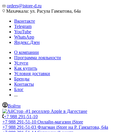
orders@istore-d.ru
Махачкала: ул. Расула Гамзатова, 64а
Вконтакте
Telegram
YouTube
WhatsApp
Яндекс.Дзен
О компании
Программа лояльности
Услуги
Как купить
Условия доставки
Бренды
Контакты
Блог
...
Войти
+7 988 291-51-10
+7 988 291-51-10
Онлайн-магазин iStore
+7 988 291-51-03
Флагман iStore на Р. Гамзатова, 64а