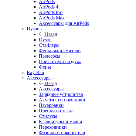
AirPods
AirPods 4
AirPods Pro
AirPods Max
Аксессуары для AirPods
Dyson
Назад
Dyson
Стайлеры
Фены-выпрямители
Пылесосы
Очистители воздуха
Фены
Ray-Ban
Аксессуары
Назад
Аксессуары
Зарядные устройства
Акустика и наушники
Пауэрбанки
Пленки и стекла
Стилусы
Клавиатуры и мыши
Переходники
Флэшки и накопители