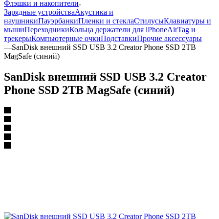
Флэшки и накопители
Зарядные устройства
Акустика и
наушники
Пауэрбанки
Пленки и стекла
Стилусы
Клавиатуры и
мыши
Переходники
Кольца держатели для iPhone
AirTag и
трекеры
Компьютерные очки
Подставки
Прочие аксессуары
—
SanDisk внешний SSD USB 3.2 Сrеаtor Рhonе SSD 2TB
MagSafe (синий)
SanDisk внешний SSD USB 3.2 Сrеаtor
Рhonе SSD 2TB MagSafe (синий)