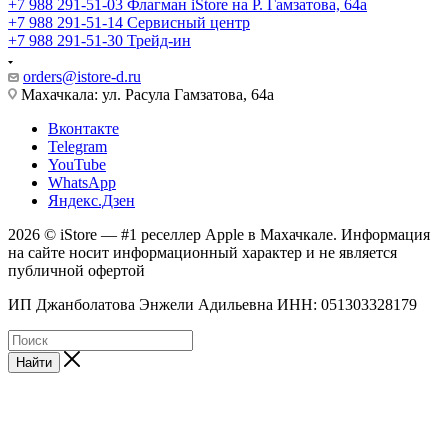
+7 988 291-51-03
Флагман iStore на Р. Гамзатова, 64а
+7 988 291-51-14
Сервисный центр
+7 988 291-51-30
Трейд-ин
orders@istore-d.ru
Махачкала: ул. Расула Гамзатова, 64а
Вконтакте
Telegram
YouTube
WhatsApp
Яндекс.Дзен
2026 © iStore — #1 реселлер Apple в Махачкале. Информация
на сайте носит информационный характер и не является
публичной офертой
ИП Джанболатова Энжели Адильевна ИНН: 051303328179
Найти