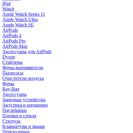
iPad
Watch
Apple Watch Series 11
Apple Watch Ultra
Apple Watch SE
AirPods
AirPods 4
AirPods Pro
AirPods Max
Аксессуары для AirPods
Dyson
Стайлеры
Фены-выпрямители
Пылесосы
Очистители воздуха
Фены
Ray-Ban
Аксессуары
Зарядные устройства
Акустика и наушники
Пауэрбанки
Пленки и стекла
Стилусы
Клавиатуры и мыши
Переходники