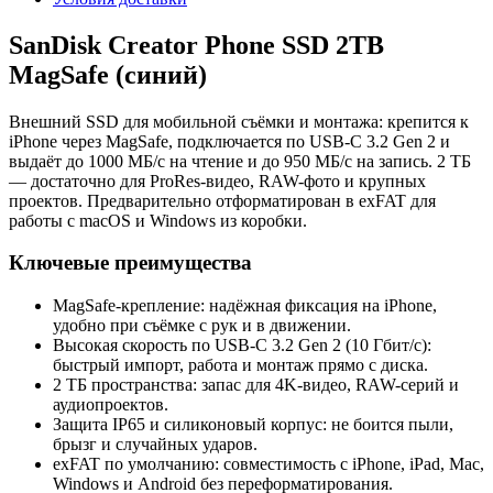
SanDisk Creator Phone SSD 2TB
MagSafe (синий)
Внешний SSD для мобильной съёмки и монтажа: крепится к
iPhone через MagSafe, подключается по USB‑C 3.2 Gen 2 и
выдаёт до 1000 МБ/с на чтение и до 950 МБ/с на запись. 2 ТБ
— достаточно для ProRes-видео, RAW-фото и крупных
проектов. Предварительно отформатирован в exFAT для
работы с macOS и Windows из коробки.
Ключевые преимущества
MagSafe‑крепление: надёжная фиксация на iPhone,
удобно при съёмке с рук и в движении.
Высокая скорость по USB‑C 3.2 Gen 2 (10 Гбит/с):
быстрый импорт, работа и монтаж прямо с диска.
2 ТБ пространства: запас для 4K-видео, RAW-серий и
аудиопроектов.
Защита IP65 и силиконовый корпус: не боится пыли,
брызг и случайных ударов.
exFAT по умолчанию: совместимость с iPhone, iPad, Mac,
Windows и Android без переформатирования.