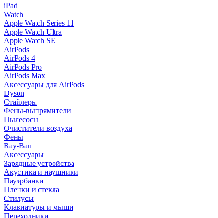
iPad
Watch
Apple Watch Series 11
Apple Watch Ultra
Apple Watch SE
AirPods
AirPods 4
AirPods Pro
AirPods Max
Аксессуары для AirPods
Dyson
Стайлеры
Фены-выпрямители
Пылесосы
Очистители воздуха
Фены
Ray-Ban
Аксессуары
Зарядные устройства
Акустика и наушники
Пауэрбанки
Пленки и стекла
Стилусы
Клавиатуры и мыши
Переходники