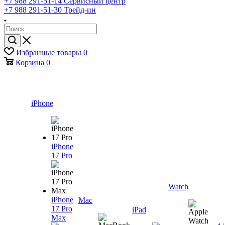
+7 988 291-51-14
Сервисный центр
+7 988 291-51-30
Трейд-ин
Избранные товары
0
Корзина
0
iPhone
iPhone
17 Pro
Watch
iPhone
Mac
17 Pro
iPad
Max