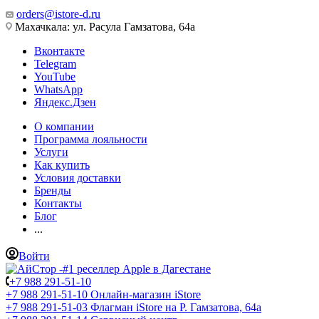
orders@istore-d.ru
Махачкала: ул. Расула Гамзатова, 64а
Вконтакте
Telegram
YouTube
WhatsApp
Яндекс.Дзен
О компании
Программа лояльности
Услуги
Как купить
Условия доставки
Бренды
Контакты
Блог
...
Войти
+7 988 291-51-10
+7 988 291-51-10
Онлайн-магазин iStore
+7 988 291-51-03
Флагман iStore на Р. Гамзатова, 64а