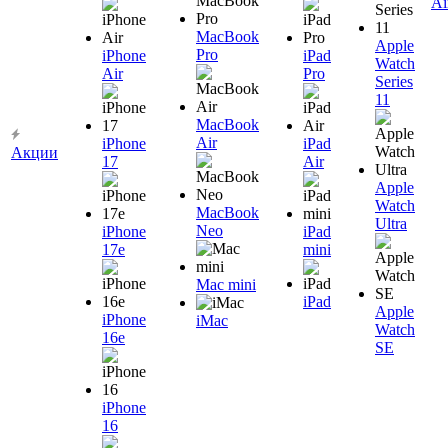
Ai
MacBook
Apple
Pro
iPhone
iPad
Watch
Air
Pro
Series
11
MacBook
Air
iPhone
iPad
Акции
17
Air
Apple
Watch
MacBook
Ultra
Neo
iPhone
iPad
17e
mini
Mac mini
iPad
Apple
iPhone
iMac
Watch
16e
SE
iPhone
16