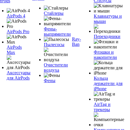
Стилусы
rPods
Стайлеры
AirPods 4
Клавиатуры и
мыши
Фены-
AirPods Pro
выпрямители
Переходники
Ray-
Ban
Пылесосы
AirPods
Флэшки и
Max
накопители
Очистители
воздуха
Аксессуары
для AirPods
Кольца
Фены
держатели для
iPhone
AirTag и
трекеры
Компьютерные