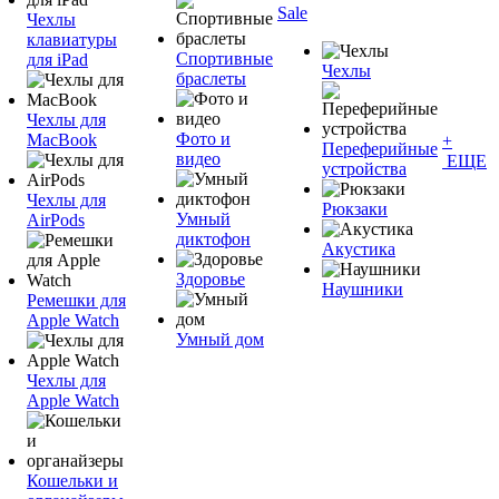
Sale
Чехлы
клавиатуры
Спортивные
для iPad
Чехлы
браслеты
Чехлы для
Фото и
MacBook
+
Переферийные
видео
ЕЩЕ
устройства
Чехлы для
Рюкзаки
Умный
AirPods
диктофон
Акустика
Здоровье
Наушники
Ремешки для
Apple Watch
Умный дом
Чехлы для
Apple Watch
Кошельки и