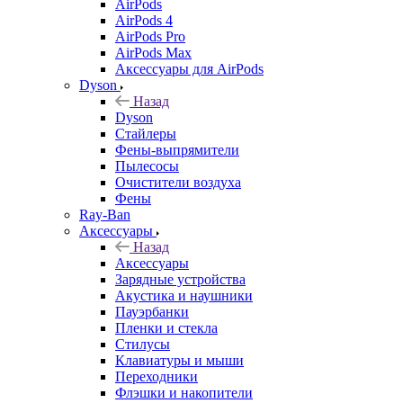
AirPods
AirPods 4
AirPods Pro
AirPods Max
Аксессуары для AirPods
Dyson
Назад
Dyson
Стайлеры
Фены-выпрямители
Пылесосы
Очистители воздуха
Фены
Ray-Ban
Аксессуары
Назад
Аксессуары
Зарядные устройства
Акустика и наушники
Пауэрбанки
Пленки и стекла
Стилусы
Клавиатуры и мыши
Переходники
Флэшки и накопители