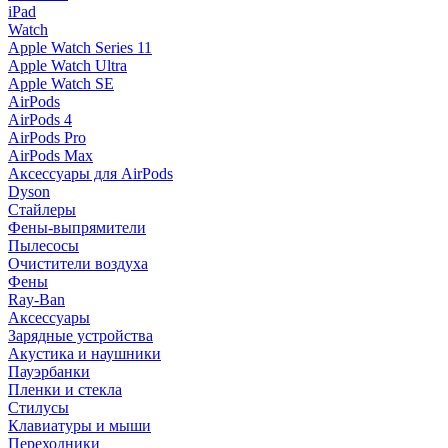
iPad
Watch
Apple Watch Series 11
Apple Watch Ultra
Apple Watch SE
AirPods
AirPods 4
AirPods Pro
AirPods Max
Аксессуары для AirPods
Dyson
Стайлеры
Фены-выпрямители
Пылесосы
Очистители воздуха
Фены
Ray-Ban
Аксессуары
Зарядные устройства
Акустика и наушники
Пауэрбанки
Пленки и стекла
Стилусы
Клавиатуры и мыши
Переходники