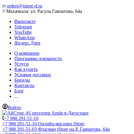
orders@istore-d.ru
Махачкала: ул. Расула Гамзатова, 64а
Вконтакте
Telegram
YouTube
WhatsApp
Яндекс.Дзен
О компании
Программа лояльности
Услуги
Как купить
Условия доставки
Бренды
Контакты
Блог
...
Войти
+7 988 291-51-10
+7 988 291-51-10
Онлайн-магазин iStore
+7 988 291-51-03
Флагман iStore на Р. Гамзатова, 64а