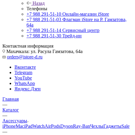
Назад
Телефоны
+7 988 291-51-10
Онлайн-магазин iStore
+7 988 291-51-03
Флагман iStore на Р. Гамзатова,
64а
+7 988 291-51-14
Сервисный центр
+7 988 291-51-30
Трейд-ин
Контактная информация
Махачкала: ул. Расула Гамзатова, 64а
orders@istore-d.ru
Вконтакте
Telegram
YouTube
WhatsApp
Яндекс.Дзен
Главная
—
Каталог
—
Аксессуары
iPhone
Mac
iPad
Watch
AirPods
Dyson
Ray-Ban
Чехлы
Гаджеты
Sale
—