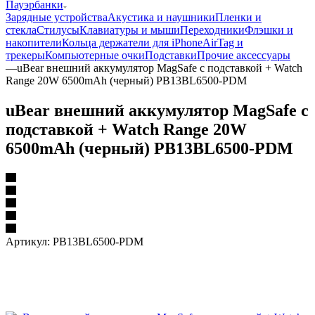
Пауэрбанки
Зарядные устройства
Акустика и наушники
Пленки и
стекла
Стилусы
Клавиатуры и мыши
Переходники
Флэшки и
накопители
Кольца держатели для iPhone
AirTag и
трекеры
Компьютерные очки
Подставки
Прочие аксессуары
—
uBear внешний аккумулятор MagSafe с подставкой + Watch
Range 20W 6500mAh (черный) PB13BL6500-PDM
uBear внешний аккумулятор MagSafe с
подставкой + Watch Range 20W
6500mAh (черный) PB13BL6500-PDM
Артикул:
PB13BL6500-PDM