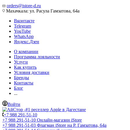
orders@istore-d.ru
Махачкала: ул. Расула Гамзатова, 64а
Вконтакте
Telegram
YouTube
WhatsApp
Яндекс.Дзен
О компании
Программа лояльности
Услуги
Как купить
Условия доставки
Бренды
Контакты
Блог
...
Войти
+7 988 291-51-10
+7 988 291-51-10
Онлайн-магазин iStore
+7 988 291-51-03
Флагман iStore на Р. Гамзатова, 64а