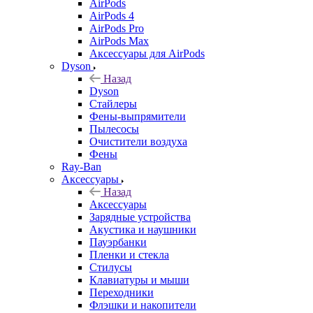
AirPods
AirPods 4
AirPods Pro
AirPods Max
Аксессуары для AirPods
Dyson
Назад
Dyson
Стайлеры
Фены-выпрямители
Пылесосы
Очистители воздуха
Фены
Ray-Ban
Аксессуары
Назад
Аксессуары
Зарядные устройства
Акустика и наушники
Пауэрбанки
Пленки и стекла
Стилусы
Клавиатуры и мыши
Переходники
Флэшки и накопители