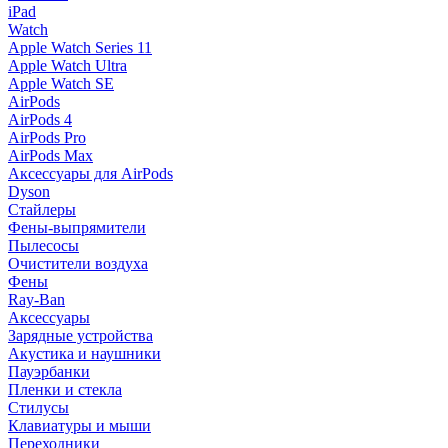
iPad
Watch
Apple Watch Series 11
Apple Watch Ultra
Apple Watch SE
AirPods
AirPods 4
AirPods Pro
AirPods Max
Аксессуары для AirPods
Dyson
Стайлеры
Фены-выпрямители
Пылесосы
Очистители воздуха
Фены
Ray-Ban
Аксессуары
Зарядные устройства
Акустика и наушники
Пауэрбанки
Пленки и стекла
Стилусы
Клавиатуры и мыши
Переходники