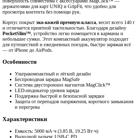
поверхность совместима с аксессуарами MagClick™ —
держателями для карт UNIQ и GripFit, что удобно для
просмотра контента без помощи рук.
Корпус покрыт
эко-кожей премиум-класса
, весит всего 140 г
и отличается приятной тактильностью. Благодаря дизайну
PocketSlim™
, устройство легко помещается в карманы и
небольшие сумки. Этот компактный аккумулятор подходит
для путешествий и ежедневных поездок, быстро заряжая всё
— от iPhone до AirPods.
Особенности
Ультракомпактный и лёгкий дизайн
Беспроводная зарядка MagSafe
Система двусторонних магнитов MagClick™
LED-индикатор уровня заряда
Поддержка быстрой и безопасной зарядки
Защита от перепадов напряжения, короткого замыкания
и перегрева
Характеристики
Емкость: 5000 мА⋅ч (3.85 В, 19.25 Вт·ч)
Выходной разъем: USB-C PD