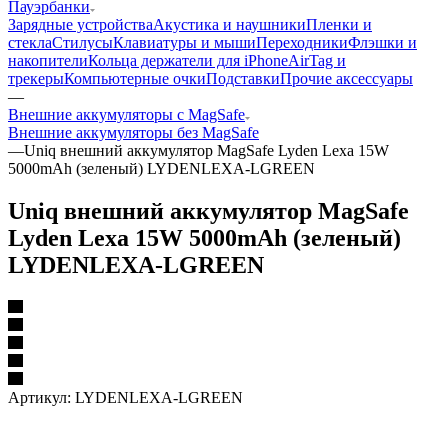
Пауэрбанки
Зарядные устройства
Акустика и наушники
Пленки и
стекла
Стилусы
Клавиатуры и мыши
Переходники
Флэшки и
накопители
Кольца держатели для iPhone
AirTag и
трекеры
Компьютерные очки
Подставки
Прочие аксессуары
—
Внешние аккумуляторы с MagSafe
Внешние аккумуляторы без MagSafe
—
Uniq внешний аккумулятор MagSafe Lyden Lexa 15W
5000mAh (зеленый) LYDENLEXA-LGREEN
Uniq внешний аккумулятор MagSafe
Lyden Lexa 15W 5000mAh (зеленый)
LYDENLEXA-LGREEN
Артикул:
LYDENLEXA-LGREEN