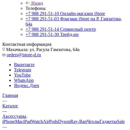
Назад
Телефоны
+7 988 291-51-10
Онлайн-магазин iStore
+7 988 291-51-03
Флагман iStore на Р. Гамзатова,
64а
+7 988 291-51-14
Сервисный центр
+7 988 291-51-30
Трейд-ин
Контактная информация
Махачкала: ул. Расула Гамзатова, 64а
orders@istore-d.ru
Вконтакте
Telegram
YouTube
WhatsApp
Яндекс.Дзен
Главная
—
Каталог
—
Аксессуары
iPhone
Mac
iPad
Watch
AirPods
Dyson
Ray-Ban
Чехлы
Гаджеты
Sale
—