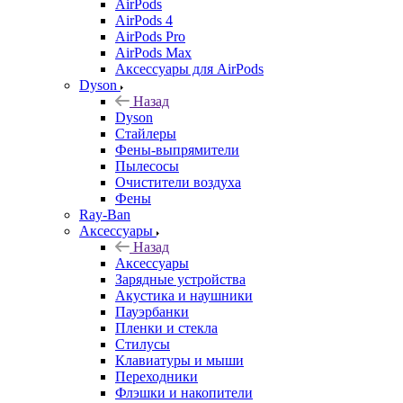
AirPods
AirPods 4
AirPods Pro
AirPods Max
Аксессуары для AirPods
Dyson
Назад
Dyson
Стайлеры
Фены-выпрямители
Пылесосы
Очистители воздуха
Фены
Ray-Ban
Аксессуары
Назад
Аксессуары
Зарядные устройства
Акустика и наушники
Пауэрбанки
Пленки и стекла
Стилусы
Клавиатуры и мыши
Переходники
Флэшки и накопители