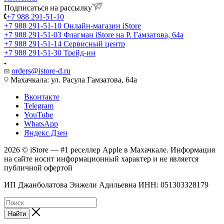
Подписаться на рассылку
+7 988 291-51-10
+7 988 291-51-10
Онлайн-магазин iStore
+7 988 291-51-03
Флагман iStore на Р. Гамзатова, 64а
+7 988 291-51-14
Сервисный центр
+7 988 291-51-30
Трейд-ин
orders@istore-d.ru
Махачкала: ул. Расула Гамзатова, 64а
Вконтакте
Telegram
YouTube
WhatsApp
Яндекс.Дзен
2026 © iStore — #1 реселлер Apple в Махачкале. Информация
на сайте носит информационный характер и не является
публичной офертой
ИП Джанболатова Энжели Адильевна ИНН: 051303328179
Найти