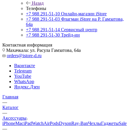
Назад
Телефоны
+7 988 291-51-10
Онлайн-магазин iStore
+7 988 291-51-03
Флагман iStore на Р. Гамзатова,
64а
+7 988 291-51-14
Сервисный центр
+7 988 291-51-30
Трейд-ин
Контактная информация
Махачкала: ул. Расула Гамзатова, 64а
orders@istore-d.ru
Вконтакте
Telegram
YouTube
WhatsApp
Яндекс.Дзен
Главная
—
Каталог
—
Аксессуары
iPhone
Mac
iPad
Watch
AirPods
Dyson
Ray-Ban
Чехлы
Гаджеты
Sale
—