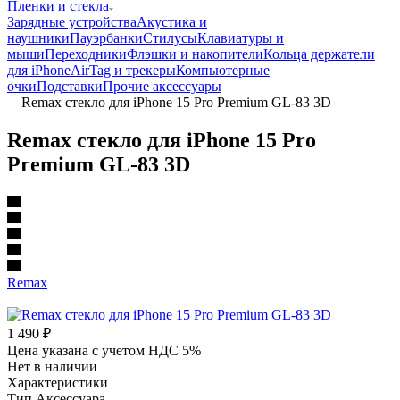
Пленки и стекла
Зарядные устройства
Акустика и
наушники
Пауэрбанки
Стилусы
Клавиатуры и
мыши
Переходники
Флэшки и накопители
Кольца держатели
для iPhone
AirTag и трекеры
Компьютерные
очки
Подставки
Прочие аксессуары
—
Remax стекло для iPhone 15 Pro Premium GL-83 3D
Remax стекло для iPhone 15 Pro
Premium GL-83 3D
Remax
1 490
₽
Цена указана с учетом НДС 5%
Нет в наличии
Характеристики
Тип Аксессуара