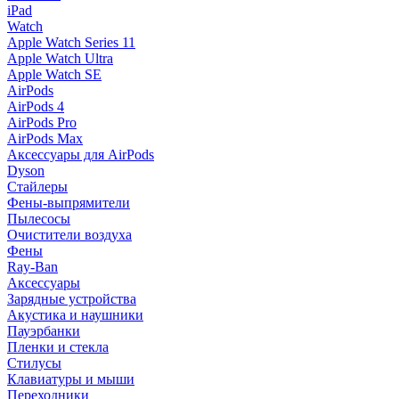
iPad
Watch
Apple Watch Series 11
Apple Watch Ultra
Apple Watch SE
AirPods
AirPods 4
AirPods Pro
AirPods Max
Аксессуары для AirPods
Dyson
Стайлеры
Фены-выпрямители
Пылесосы
Очистители воздуха
Фены
Ray-Ban
Аксессуары
Зарядные устройства
Акустика и наушники
Пауэрбанки
Пленки и стекла
Стилусы
Клавиатуры и мыши
Переходники