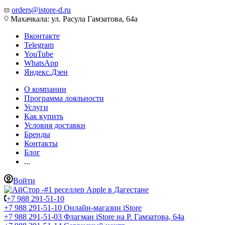
orders@istore-d.ru
Махачкала: ул. Расула Гамзатова, 64а
Вконтакте
Telegram
YouTube
WhatsApp
Яндекс.Дзен
О компании
Программа лояльности
Услуги
Как купить
Условия доставки
Бренды
Контакты
Блог
...
Войти
+7 988 291-51-10
+7 988 291-51-10
Онлайн-магазин iStore
+7 988 291-51-03
Флагман iStore на Р. Гамзатова, 64а