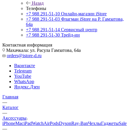
Назад
Телефоны
+7 988 291-51-10
Онлайн-магазин iStore
+7 988 291-51-03
Флагман iStore на Р. Гамзатова,
64а
+7 988 291-51-14
Сервисный центр
+7 988 291-51-30
Трейд-ин
Контактная информация
Махачкала: ул. Расула Гамзатова, 64а
orders@istore-d.ru
Вконтакте
Telegram
YouTube
WhatsApp
Яндекс.Дзен
Главная
—
Каталог
—
Аксессуары
iPhone
Mac
iPad
Watch
AirPods
Dyson
Ray-Ban
Чехлы
Гаджеты
Sale
—