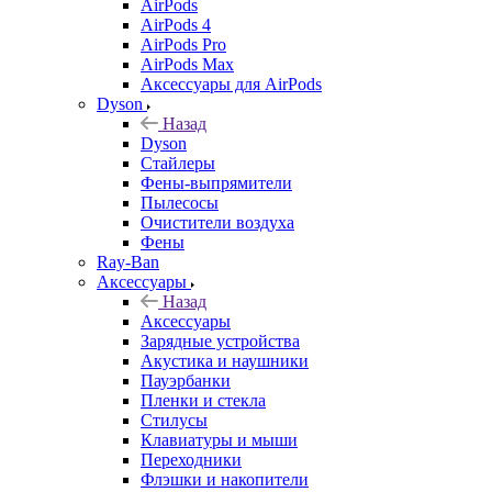
AirPods
AirPods 4
AirPods Pro
AirPods Max
Аксессуары для AirPods
Dyson
Назад
Dyson
Стайлеры
Фены-выпрямители
Пылесосы
Очистители воздуха
Фены
Ray-Ban
Аксессуары
Назад
Аксессуары
Зарядные устройства
Акустика и наушники
Пауэрбанки
Пленки и стекла
Стилусы
Клавиатуры и мыши
Переходники
Флэшки и накопители