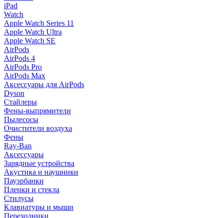
iPad
Watch
Apple Watch Series 11
Apple Watch Ultra
Apple Watch SE
AirPods
AirPods 4
AirPods Pro
AirPods Max
Аксессуары для AirPods
Dyson
Стайлеры
Фены-выпрямители
Пылесосы
Очистители воздуха
Фены
Ray-Ban
Аксессуары
Зарядные устройства
Акустика и наушники
Пауэрбанки
Пленки и стекла
Стилусы
Клавиатуры и мыши
Переходники