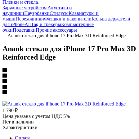
Пленки и стекла
Зарядные устройства
Акустика и
наушники
Пауэрбанки
Стилусы
Клавиатуры и
мыши
Переходники
Флэшки и накопители
Кольца держатели
для iPhone
AirTag и трекеры
Компьютерные
очки
Подставки
Прочие аксессуары
—
Anank стекло для iPhone 17 Pro Max 3D Reinforced Edge
Anank стекло для iPhone 17 Pro Max 3D
Reinforced Edge
1 790
₽
Цена указана с учетом НДС 5%
Нет в наличии
Характеристики
Оплата