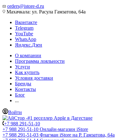
orders@istore-d.ru
Махачкала: ул. Расула Гамзатова, 64а
Вконтакте
Telegram
YouTube
WhatsApp
Яндекс.Дзен
О компании
Программа лояльности
Услуги
Как купить
Условия доставки
Бренды
Контакты
Блог
...
Войти
+7 988 291-51-10
+7 988 291-51-10
Онлайн-магазин iStore
+7 988 291-51-03
Флагман iStore на Р. Гамзатова, 64а