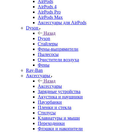
AirPods
AirPods 4
AirPods Pro
AirPods Max
Аксессуары для AirPods
Dyson
Назад
Dyson
Стайлеры
Фены-выпрямители
Пылесосы
Очистители воздуха
Фены
Ray-Ban
Аксессуары
Назад
Аксессуары
Зарядные устройства
Акустика и наушники
Пауэрбанки
Пленки и стекла
Стилусы
Клавиатуры и мыши
Переходники
Флэшки и накопители