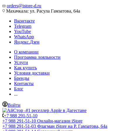
orders@istore-d.ru
Махачкала: ул. Расула Гамзатова, 64а
Вконтакте
Telegram
YouTube
WhatsApp
Яндекс.Дзен
О компании
Программа лояльности
Услуги
Как купить
Условия доставки
Бренды
Контакты
Блог
...
Войти
+7 988 291-51-10
+7 988 291-51-10
Онлайн-магазин iStore
+7 988 291-51-03
Флагман iStore на Р. Гамзатова, 64а