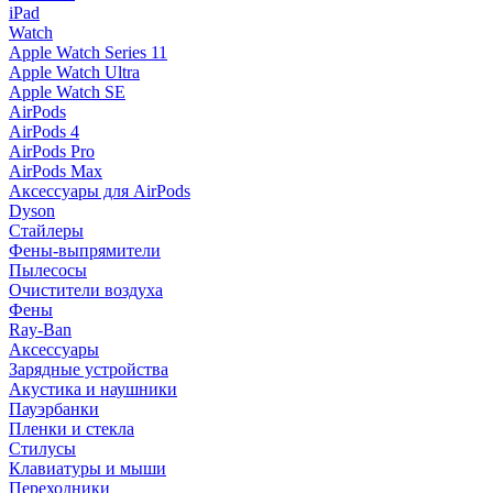
iPad
Watch
Apple Watch Series 11
Apple Watch Ultra
Apple Watch SE
AirPods
AirPods 4
AirPods Pro
AirPods Max
Аксессуары для AirPods
Dyson
Стайлеры
Фены-выпрямители
Пылесосы
Очистители воздуха
Фены
Ray-Ban
Аксессуары
Зарядные устройства
Акустика и наушники
Пауэрбанки
Пленки и стекла
Стилусы
Клавиатуры и мыши
Переходники