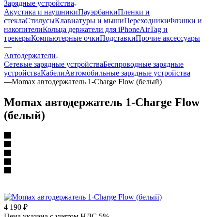
Зарядные устройства
Акустика и наушники
Пауэрбанки
Пленки и
стекла
Стилусы
Клавиатуры и мыши
Переходники
Флэшки и
накопители
Кольца держатели для iPhone
AirTag и
трекеры
Компьютерные очки
Подставки
Прочие аксессуары
—
Автодержатели
Сетевые зарядные устройства
Беспроводные зарядные
устройства
Кабели
Автомобильные зарядные устройства
—
Momax автодержатель 1-Charge Flow (белый)
Momax автодержатель 1-Charge Flow
(белый)
4 190
₽
Цена указана с учетом НДС 5%