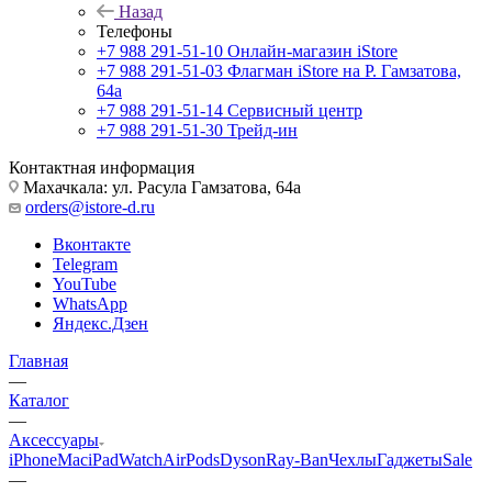
Назад
Телефоны
+7 988 291-51-10
Онлайн-магазин iStore
+7 988 291-51-03
Флагман iStore на Р. Гамзатова,
64а
+7 988 291-51-14
Сервисный центр
+7 988 291-51-30
Трейд-ин
Контактная информация
Махачкала: ул. Расула Гамзатова, 64а
orders@istore-d.ru
Вконтакте
Telegram
YouTube
WhatsApp
Яндекс.Дзен
Главная
—
Каталог
—
Аксессуары
iPhone
Mac
iPad
Watch
AirPods
Dyson
Ray-Ban
Чехлы
Гаджеты
Sale
—