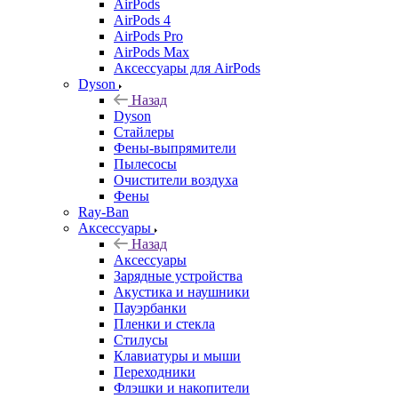
AirPods
AirPods 4
AirPods Pro
AirPods Max
Аксессуары для AirPods
Dyson
Назад
Dyson
Стайлеры
Фены-выпрямители
Пылесосы
Очистители воздуха
Фены
Ray-Ban
Аксессуары
Назад
Аксессуары
Зарядные устройства
Акустика и наушники
Пауэрбанки
Пленки и стекла
Стилусы
Клавиатуры и мыши
Переходники
Флэшки и накопители