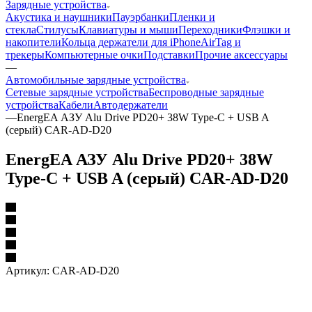
Зарядные устройства
Акустика и наушники
Пауэрбанки
Пленки и
стекла
Стилусы
Клавиатуры и мыши
Переходники
Флэшки и
накопители
Кольца держатели для iPhone
AirTag и
трекеры
Компьютерные очки
Подставки
Прочие аксессуары
—
Автомобильные зарядные устройства
Сетевые зарядные устройства
Беспроводные зарядные
устройства
Кабели
Автодержатели
—
EnergEA АЗУ Alu Drive PD20+ 38W Type-C + USB A
(серый) CAR-AD-D20
EnergEA АЗУ Alu Drive PD20+ 38W
Type-C + USB A (серый) CAR-AD-D20
Артикул:
CAR-AD-D20