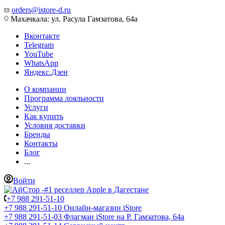
orders@istore-d.ru
Махачкала: ул. Расула Гамзатова, 64а
Вконтакте
Telegram
YouTube
WhatsApp
Яндекс.Дзен
О компании
Программа лояльности
Услуги
Как купить
Условия доставки
Бренды
Контакты
Блог
...
Войти
+7 988 291-51-10
+7 988 291-51-10
Онлайн-магазин iStore
+7 988 291-51-03
Флагман iStore на Р. Гамзатова, 64а