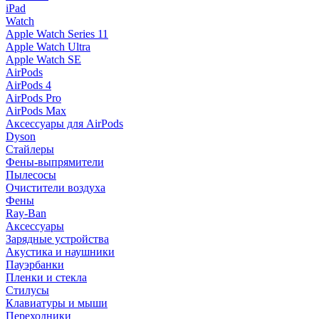
iPad
Watch
Apple Watch Series 11
Apple Watch Ultra
Apple Watch SE
AirPods
AirPods 4
AirPods Pro
AirPods Max
Аксессуары для AirPods
Dyson
Стайлеры
Фены-выпрямители
Пылесосы
Очистители воздуха
Фены
Ray-Ban
Аксессуары
Зарядные устройства
Акустика и наушники
Пауэрбанки
Пленки и стекла
Стилусы
Клавиатуры и мыши
Переходники