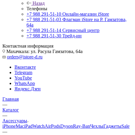
Назад
Телефоны
+7 988 291-51-10
Онлайн-магазин iStore
+7 988 291-51-03
Флагман iStore на Р. Гамзатова,
64а
+7 988 291-51-14
Сервисный центр
+7 988 291-51-30
Трейд-ин
Контактная информация
Махачкала: ул. Расула Гамзатова, 64а
orders@istore-d.ru
Вконтакте
Telegram
YouTube
WhatsApp
Яндекс.Дзен
Главная
—
Каталог
—
Аксессуары
iPhone
Mac
iPad
Watch
AirPods
Dyson
Ray-Ban
Чехлы
Гаджеты
Sale
—