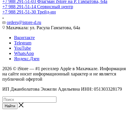
+7 988 291-51-03
Флагман iStore на Р. Гамзатова, 64а
+7 988 291-51-14
Сервисный центр
+7 988 291-51-30
Трейд-ин
orders@istore-d.ru
Махачкала: ул. Расула Гамзатова, 64а
Вконтакте
Telegram
YouTube
WhatsApp
Яндекс.Дзен
2026 © iStore — #1 реселлер Apple в Махачкале. Информация
на сайте носит информационный характер и не является
публичной офертой
ИП Джанболатова Энжели Адильевна ИНН: 051303328179
Найти