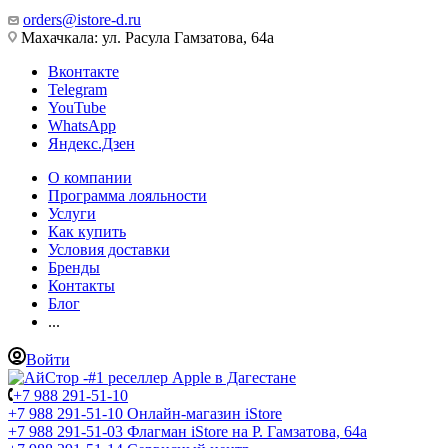
orders@istore-d.ru
Махачкала: ул. Расула Гамзатова, 64а
Вконтакте
Telegram
YouTube
WhatsApp
Яндекс.Дзен
О компании
Программа лояльности
Услуги
Как купить
Условия доставки
Бренды
Контакты
Блог
...
Войти
+7 988 291-51-10
+7 988 291-51-10
Онлайн-магазин iStore
+7 988 291-51-03
Флагман iStore на Р. Гамзатова, 64а