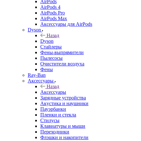
AirPods
AirPods 4
AirPods Pro
AirPods Max
Аксессуары для AirPods
Dyson
Назад
Dyson
Стайлеры
Фены-выпрямители
Пылесосы
Очистители воздуха
Фены
Ray-Ban
Аксессуары
Назад
Аксессуары
Зарядные устройства
Акустика и наушники
Пауэрбанки
Пленки и стекла
Стилусы
Клавиатуры и мыши
Переходники
Флэшки и накопители