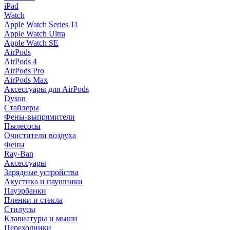
iPad
Watch
Apple Watch Series 11
Apple Watch Ultra
Apple Watch SE
AirPods
AirPods 4
AirPods Pro
AirPods Max
Аксессуары для AirPods
Dyson
Стайлеры
Фены-выпрямители
Пылесосы
Очистители воздуха
Фены
Ray-Ban
Аксессуары
Зарядные устройства
Акустика и наушники
Пауэрбанки
Пленки и стекла
Стилусы
Клавиатуры и мыши
Переходники