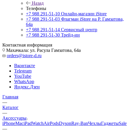
Назад
Телефоны
+7 988 291-51-10
Онлайн-магазин iStore
+7 988 291-51-03
Флагман iStore на Р. Гамзатова,
64а
+7 988 291-51-14
Сервисный центр
+7 988 291-51-30
Трейд-ин
Контактная информация
Махачкала: ул. Расула Гамзатова, 64а
orders@istore-d.ru
Вконтакте
Telegram
YouTube
WhatsApp
Яндекс.Дзен
Главная
—
Каталог
—
Аксессуары
iPhone
Mac
iPad
Watch
AirPods
Dyson
Ray-Ban
Чехлы
Гаджеты
Sale
—