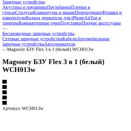
Зарядные устройства
Акустика и наушники
Пауэрбанки
Пленки и
стекла
Стилусы
Клавиатуры и мыши
Переходники
Флэшки и
накопители
Кольца держатели для iPhone
AirTag и
трекеры
Компьютерные очки
Подставки
Прочие аксессуары
—
Беспроводные зарядные устройства
Сетевые зарядные устройства
Кабели
Автомобильные
зарядные устройства
Автодержатели
—
Magssory БЗУ Flex 3 в 1 (белый) WCH013w
Magssory БЗУ Flex 3 в 1 (белый)
WCH013w
Артикул:
WCH013w