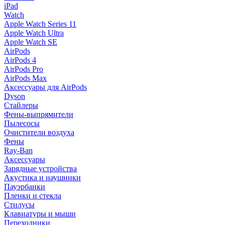
iPad
Watch
Apple Watch Series 11
Apple Watch Ultra
Apple Watch SE
AirPods
AirPods 4
AirPods Pro
AirPods Max
Аксессуары для AirPods
Dyson
Стайлеры
Фены-выпрямители
Пылесосы
Очистители воздуха
Фены
Ray-Ban
Аксессуары
Зарядные устройства
Акустика и наушники
Пауэрбанки
Пленки и стекла
Стилусы
Клавиатуры и мыши
Переходники