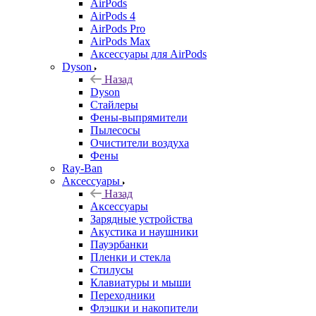
AirPods
AirPods 4
AirPods Pro
AirPods Max
Аксессуары для AirPods
Dyson
Назад
Dyson
Стайлеры
Фены-выпрямители
Пылесосы
Очистители воздуха
Фены
Ray-Ban
Аксессуары
Назад
Аксессуары
Зарядные устройства
Акустика и наушники
Пауэрбанки
Пленки и стекла
Стилусы
Клавиатуры и мыши
Переходники
Флэшки и накопители