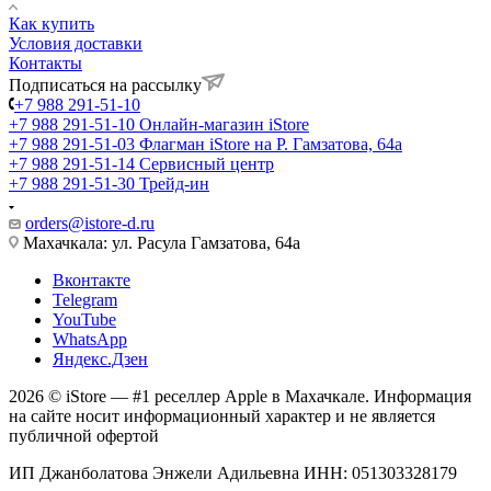
Как купить
Условия доставки
Контакты
Подписаться на рассылку
+7 988 291-51-10
+7 988 291-51-10
Онлайн-магазин iStore
+7 988 291-51-03
Флагман iStore на Р. Гамзатова, 64а
+7 988 291-51-14
Сервисный центр
+7 988 291-51-30
Трейд-ин
orders@istore-d.ru
Махачкала: ул. Расула Гамзатова, 64а
Вконтакте
Telegram
YouTube
WhatsApp
Яндекс.Дзен
2026 © iStore — #1 реселлер Apple в Махачкале. Информация
на сайте носит информационный характер и не является
публичной офертой
ИП Джанболатова Энжели Адильевна ИНН: 051303328179