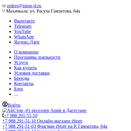
orders@istore-d.ru
Махачкала: ул. Расула Гамзатова, 64а
Вконтакте
Telegram
YouTube
WhatsApp
Яндекс.Дзен
О компании
Программа лояльности
Услуги
Как купить
Условия доставки
Бренды
Контакты
Блог
...
Войти
+7 988 291-51-10
+7 988 291-51-10
Онлайн-магазин iStore
+7 988 291-51-03
Флагман iStore на Р. Гамзатова, 64а