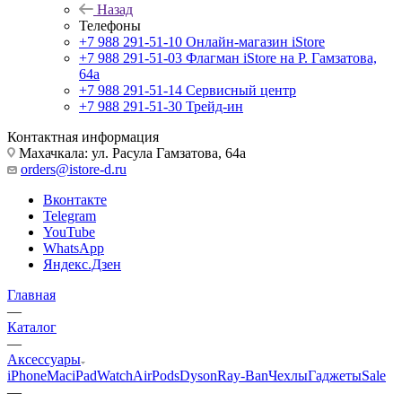
Назад
Телефоны
+7 988 291-51-10
Онлайн-магазин iStore
+7 988 291-51-03
Флагман iStore на Р. Гамзатова,
64а
+7 988 291-51-14
Сервисный центр
+7 988 291-51-30
Трейд-ин
Контактная информация
Махачкала: ул. Расула Гамзатова, 64а
orders@istore-d.ru
Вконтакте
Telegram
YouTube
WhatsApp
Яндекс.Дзен
Главная
—
Каталог
—
Аксессуары
iPhone
Mac
iPad
Watch
AirPods
Dyson
Ray-Ban
Чехлы
Гаджеты
Sale
—