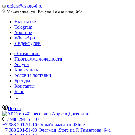
orders@istore-d.ru
Махачкала: ул. Расула Гамзатова, 64а
Вконтакте
Telegram
YouTube
WhatsApp
Яндекс.Дзен
О компании
Программа лояльности
Услуги
Как купить
Условия доставки
Бренды
Контакты
Блог
...
Войти
+7 988 291-51-10
+7 988 291-51-10
Онлайн-магазин iStore
+7 988 291-51-03
Флагман iStore на Р. Гамзатова, 64а