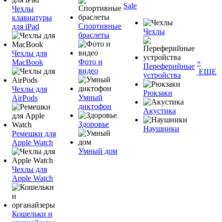
Sale
Чехлы
клавиатуры
Спортивные
для iPad
Чехлы
браслеты
Чехлы для
Фото и
MacBook
+
Переферийные
видео
ЕЩЕ
устройства
Чехлы для
Рюкзаки
Умный
AirPods
диктофон
Акустика
Здоровье
Наушники
Ремешки для
Apple Watch
Умный дом
Чехлы для
Apple Watch
Кошельки и