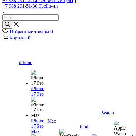
+7 988 291-51-14
Сервисный центр
+7 988 291-51-30
Трейд-ин
Избранные товары
0
Корзина
0
iPhone
iPhone
17 Pro
Watch
iPhone
Mac
17 Pro
iPad
Max