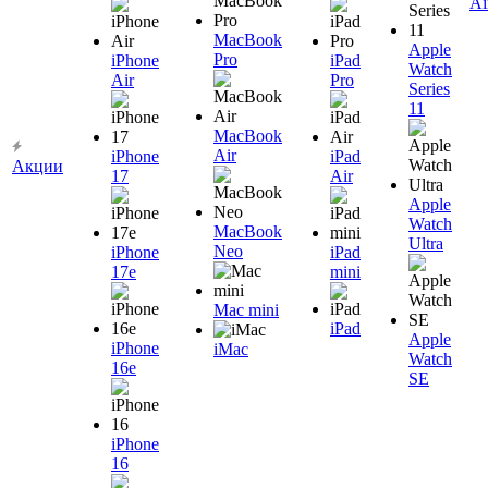
Ai
MacBook
Apple
Pro
iPhone
iPad
Watch
Air
Pro
Series
11
MacBook
Air
iPhone
iPad
Акции
17
Air
Apple
Watch
MacBook
Ultra
Neo
iPhone
iPad
17e
mini
Mac mini
iPad
Apple
iPhone
iMac
Watch
16e
SE
iPhone
16