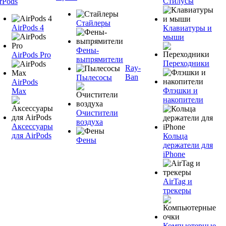
Стилусы
rPods
Стайлеры
AirPods 4
Клавиатуры и
мыши
Фены-
AirPods Pro
выпрямители
Переходники
Ray-
Ban
Пылесосы
AirPods
Флэшки и
Max
накопители
Очистители
воздуха
Аксессуары
для AirPods
Кольца
Фены
держатели для
iPhone
AirTag и
трекеры
Компьютерные