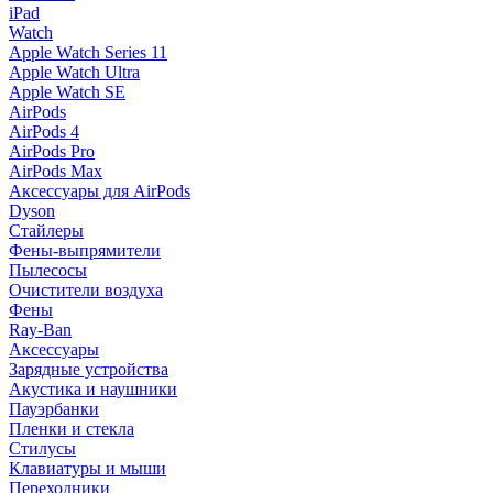
iPad
Watch
Apple Watch Series 11
Apple Watch Ultra
Apple Watch SE
AirPods
AirPods 4
AirPods Pro
AirPods Max
Аксессуары для AirPods
Dyson
Стайлеры
Фены-выпрямители
Пылесосы
Очистители воздуха
Фены
Ray-Ban
Аксессуары
Зарядные устройства
Акустика и наушники
Пауэрбанки
Пленки и стекла
Стилусы
Клавиатуры и мыши
Переходники