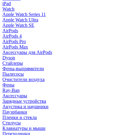
iPad
Watch
Apple Watch Series 11
Apple Watch Ultra
Apple Watch SE
AirPods
AirPods 4
AirPods Pro
AirPods Max
Аксессуары для AirPods
Dyson
Стайлеры
Фены-выпрямители
Пылесосы
Очистители воздуха
Фены
Ray-Ban
Аксессуары
Зарядные устройства
Акустика и наушники
Пауэрбанки
Пленки и стекла
Стилусы
Клавиатуры и мыши
Переходники