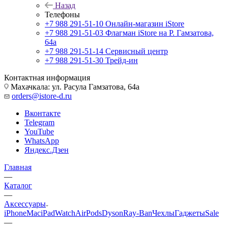
Назад
Телефоны
+7 988 291-51-10
Онлайн-магазин iStore
+7 988 291-51-03
Флагман iStore на Р. Гамзатова,
64а
+7 988 291-51-14
Сервисный центр
+7 988 291-51-30
Трейд-ин
Контактная информация
Махачкала: ул. Расула Гамзатова, 64а
orders@istore-d.ru
Вконтакте
Telegram
YouTube
WhatsApp
Яндекс.Дзен
Главная
—
Каталог
—
Аксессуары
iPhone
Mac
iPad
Watch
AirPods
Dyson
Ray-Ban
Чехлы
Гаджеты
Sale
—