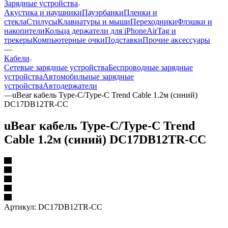
Зарядные устройства
Акустика и наушники
Пауэрбанки
Пленки и
стекла
Стилусы
Клавиатуры и мыши
Переходники
Флэшки и
накопители
Кольца держатели для iPhone
AirTag и
трекеры
Компьютерные очки
Подставки
Прочие аксессуары
—
Кабели
Сетевые зарядные устройства
Беспроводные зарядные
устройства
Автомобильные зарядные
устройства
Автодержатели
—
uBear кабель Type-C/Type-C Trend Cable 1.2м (синий)
DC17DB12TR-CC
uBear кабель Type-C/Type-C Trend
Cable 1.2м (синий) DC17DB12TR-CC
Артикул:
DC17DB12TR-CC