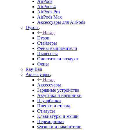
AirPods
AirPods 4
AirPods Pro
AirPods Max
Аксессуары для AirPods
Dyson
Назад
Dyson
Стайлеры
Фены-выпрямители
Пылесосы
Очистители воздуха
Фены
Ray-Ban
Аксессуары
Назад
Аксессуары
Зарядные устройства
Акустика и наушники
Пауэрбанки
Пленки и стекла
Стилусы
Клавиатуры и мыши
Переходники
Флэшки и накопители