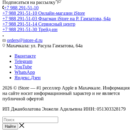
Подписаться на рассылку
+7 988 291-51-10
+7 988 291-51-10
Онлайн-магазин iStore
+7 988 291-51-03
Флагман iStore на Р. Гамзатова, 64а
+7 988 291-51-14
Сервисный центр
+7 988 291-51-30
Трейд-ин
orders@istore-d.ru
Махачкала: ул. Расула Гамзатова, 64а
Вконтакте
Telegram
YouTube
WhatsApp
Яндекс.Дзен
2026 © iStore — #1 реселлер Apple в Махачкале. Информация
на сайте носит информационный характер и не является
публичной офертой
ИП Джанболатова Энжели Адильевна ИНН: 051303328179
Найти