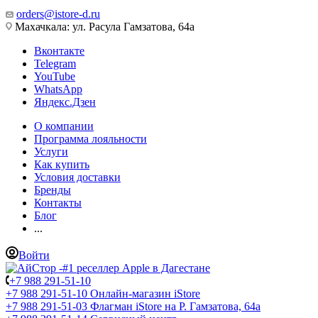
orders@istore-d.ru
Махачкала: ул. Расула Гамзатова, 64а
Вконтакте
Telegram
YouTube
WhatsApp
Яндекс.Дзен
О компании
Программа лояльности
Услуги
Как купить
Условия доставки
Бренды
Контакты
Блог
...
Войти
+7 988 291-51-10
+7 988 291-51-10
Онлайн-магазин iStore
+7 988 291-51-03
Флагман iStore на Р. Гамзатова, 64а