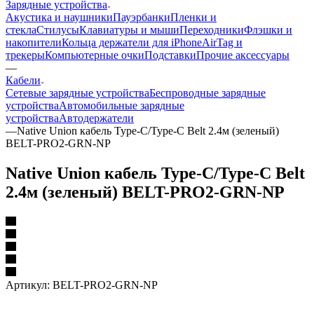
Зарядные устройства
Акустика и наушники
Пауэрбанки
Пленки и
стекла
Стилусы
Клавиатуры и мыши
Переходники
Флэшки и
накопители
Кольца держатели для iPhone
AirTag и
трекеры
Компьютерные очки
Подставки
Прочие аксессуары
—
Кабели
Сетевые зарядные устройства
Беспроводные зарядные
устройства
Автомобильные зарядные
устройства
Автодержатели
—
Native Union кабель Type-C/Type-C Belt 2.4м (зеленый)
BELT-PRO2-GRN-NP
Native Union кабель Type-C/Type-C Belt
2.4м (зеленый) BELT-PRO2-GRN-NP
Артикул:
BELT-PRO2-GRN-NP