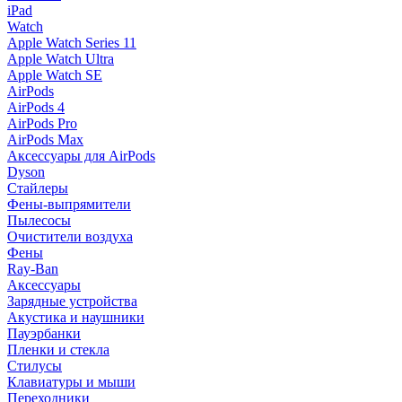
iPad
Watch
Apple Watch Series 11
Apple Watch Ultra
Apple Watch SE
AirPods
AirPods 4
AirPods Pro
AirPods Max
Аксессуары для AirPods
Dyson
Стайлеры
Фены-выпрямители
Пылесосы
Очистители воздуха
Фены
Ray-Ban
Аксессуары
Зарядные устройства
Акустика и наушники
Пауэрбанки
Пленки и стекла
Стилусы
Клавиатуры и мыши
Переходники