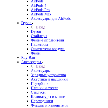
AirPods
AirPods 4
AirPods Pro
AirPods Max
Аксессуары для AirPods
Dyson
Назад
Dyson
Стайлеры
Фены-выпрямители
Пылесосы
Очистители воздуха
Фены
Ray-Ban
Аксессуары
Назад
Аксессуары
Зарядные устройства
Акустика и наушники
Пауэрбанки
Пленки и стекла
Стилусы
Клавиатуры и мыши
Переходники
Флэшки и накопители