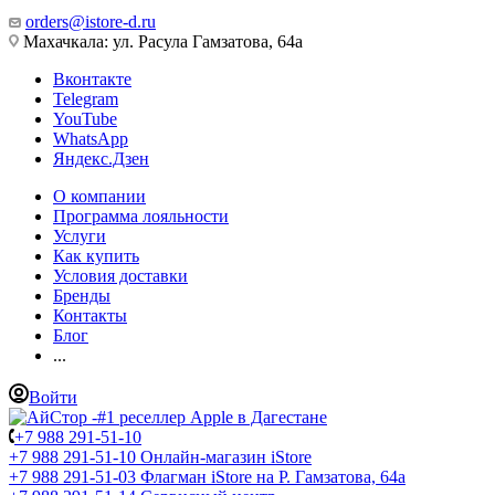
orders@istore-d.ru
Махачкала: ул. Расула Гамзатова, 64а
Вконтакте
Telegram
YouTube
WhatsApp
Яндекс.Дзен
О компании
Программа лояльности
Услуги
Как купить
Условия доставки
Бренды
Контакты
Блог
...
Войти
+7 988 291-51-10
+7 988 291-51-10
Онлайн-магазин iStore
+7 988 291-51-03
Флагман iStore на Р. Гамзатова, 64а