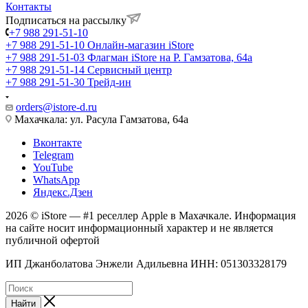
Контакты
Подписаться на рассылку
+7 988 291-51-10
+7 988 291-51-10
Онлайн-магазин iStore
+7 988 291-51-03
Флагман iStore на Р. Гамзатова, 64а
+7 988 291-51-14
Сервисный центр
+7 988 291-51-30
Трейд-ин
orders@istore-d.ru
Махачкала: ул. Расула Гамзатова, 64а
Вконтакте
Telegram
YouTube
WhatsApp
Яндекс.Дзен
2026 © iStore — #1 реселлер Apple в Махачкале. Информация
на сайте носит информационный характер и не является
публичной офертой
ИП Джанболатова Энжели Адильевна ИНН: 051303328179
Найти