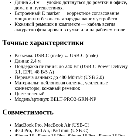
Длина 2,4 м — удобно дотянуться до розетки в офисе,
дома и в путешествиях.
Встроенный E‑marker — корректное согласование
мощности и безопасная зарядка ваших устройств.
Кожаный ремешок в комплекте — кабель всегда
аккуратно фиксирован в сумке или на рабочем столе.
Точные характеристики
Разъемы: USB‑C (male) ↔ USB‑C (male)
Длина: 2,4 м
Поддержка питания: до 240 Вт (USB‑C Power Delivery
3.1, EPR, 48 В/5 А)
Передача данных: до 480 Мбит/с (USB 2.0)
Материалы: нейлоновая оплетка, усиленные
коннекторы, кожаный ремешок
Цвет: зеленый
Модель/артикул: BELT‑PRO2‑GRN‑NP
Совместимость
MacBook Pro, MacBook Air (USB‑C)
iPad Pro, iPad Air, iPad mini (USB‑C)
iPhone 15, iPhone 15 Plus, iPhone 15 Pro, iPhone 15 Pro