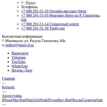
Назад
Телефоны
+7 988 291-51-10
Онлайн-магазин iStore
+7 988 291-51-03
Флагман iStore на Р. Гамзатова,
64а
+7 988 291-51-14
Сервисный центр
+7 988 291-51-30
Трейд-ин
Контактная информация
Махачкала: ул. Расула Гамзатова, 64а
orders@istore-d.ru
Вконтакте
Telegram
YouTube
WhatsApp
Яндекс.Дзен
Главная
—
Каталог
—
Аксессуары
iPhone
Mac
iPad
Watch
AirPods
Dyson
Ray-Ban
Чехлы
Гаджеты
Sale
—