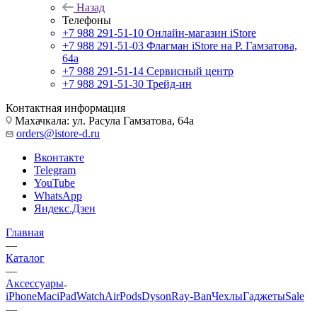
Назад
Телефоны
+7 988 291-51-10
Онлайн-магазин iStore
+7 988 291-51-03
Флагман iStore на Р. Гамзатова,
64а
+7 988 291-51-14
Сервисный центр
+7 988 291-51-30
Трейд-ин
Контактная информация
Махачкала: ул. Расула Гамзатова, 64а
orders@istore-d.ru
Вконтакте
Telegram
YouTube
WhatsApp
Яндекс.Дзен
Главная
—
Каталог
—
Аксессуары
iPhone
Mac
iPad
Watch
AirPods
Dyson
Ray-Ban
Чехлы
Гаджеты
Sale
—