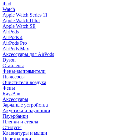
iPad
Watch
Apple Watch Series 11
Apple Watch Ultra
Apple Watch SE
AirPods
AirPods 4
AirPods Pro
AirPods Max
Аксессуары для AirPods
Dyson
Стайлеры
Фены-выпрямители
Пылесосы
Очистители воздуха
Фены
Ray-Ban
Аксессуары
Зарядные устройства
Акустика и наушники
Пауэрбанки
Пленки и стекла
Стилусы
Клавиатуры и мыши
Переходники