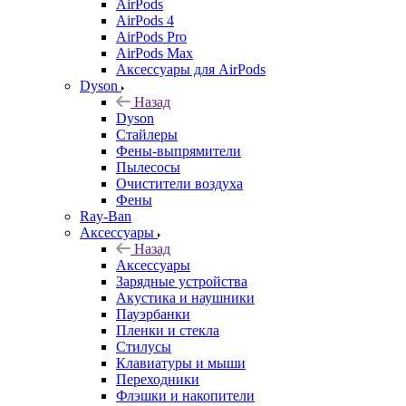
AirPods
AirPods 4
AirPods Pro
AirPods Max
Аксессуары для AirPods
Dyson
Назад
Dyson
Стайлеры
Фены-выпрямители
Пылесосы
Очистители воздуха
Фены
Ray-Ban
Аксессуары
Назад
Аксессуары
Зарядные устройства
Акустика и наушники
Пауэрбанки
Пленки и стекла
Стилусы
Клавиатуры и мыши
Переходники
Флэшки и накопители