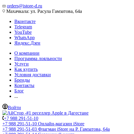
orders@istore-d.ru
Махачкала: ул. Расула Гамзатова, 64а
Вконтакте
Telegram
YouTube
WhatsApp
Яндекс.Дзен
О компании
Программа лояльности
Услуги
Как купить
Условия доставки
Бренды
Контакты
Блог
...
Войти
+7 988 291-51-10
+7 988 291-51-10
Онлайн-магазин iStore
+7 988 291-51-03
Флагман iStore на Р. Гамзатова, 64а