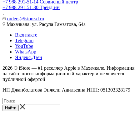
+7 988 291-51-14
Сервисный центр
+7 988 291-51-30
Трейд-ин
orders@istore-d.ru
Махачкала: ул. Расула Гамзатова, 64а
Вконтакте
Telegram
YouTube
WhatsApp
Яндекс.Дзен
2026 © iStore — #1 реселлер Apple в Махачкале. Информация
на сайте носит информационный характер и не является
публичной офертой
ИП Джанболатова Энжели Адильевна ИНН: 051303328179
Найти