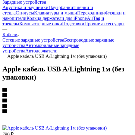
Зарядные устройства
Акустика и наушники
Пауэрбанки
Пленки и
стекла
Стилусы
Клавиатуры и мыши
Переходники
Флэшки и
накопители
Кольца держатели для iPhone
AirTag и
трекеры
Компьютерные очки
Подставки
Прочие аксессуары
—
Кабели
Сетевые зарядные устройства
Беспроводные зарядные
устройства
Автомобильные зарядные
устройства
Автодержатели
—
Apple кабель USB A/Lightning 1м (без упаковки)
Apple кабель USB A/Lightning 1м (без
упаковки)
790
₽