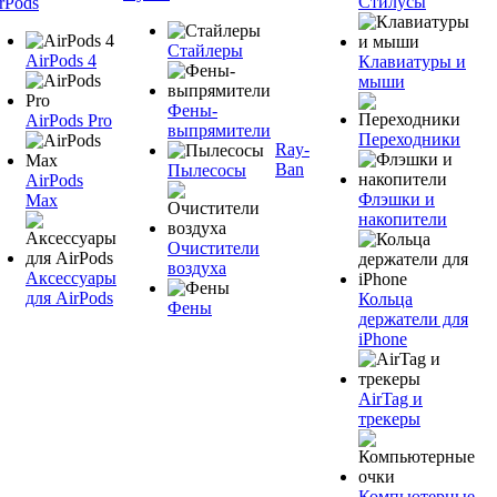
Стилусы
rPods
Стайлеры
AirPods 4
Клавиатуры и
мыши
Фены-
AirPods Pro
выпрямители
Переходники
Ray-
Ban
Пылесосы
AirPods
Флэшки и
Max
накопители
Очистители
воздуха
Аксессуары
для AirPods
Кольца
Фены
держатели для
iPhone
AirTag и
трекеры
Компьютерные