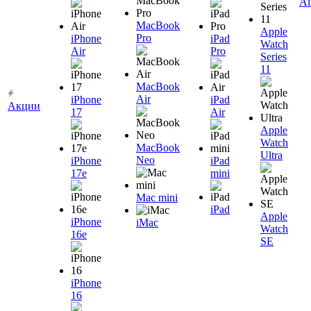
Ai
MacBook
Apple
Pro
iPhone
iPad
Watch
Air
Pro
Series
11
MacBook
Air
iPhone
iPad
Акции
17
Air
Apple
Watch
MacBook
Ultra
Neo
iPhone
iPad
17e
mini
Mac mini
iPad
Apple
iPhone
iMac
Watch
16e
SE
iPhone
16