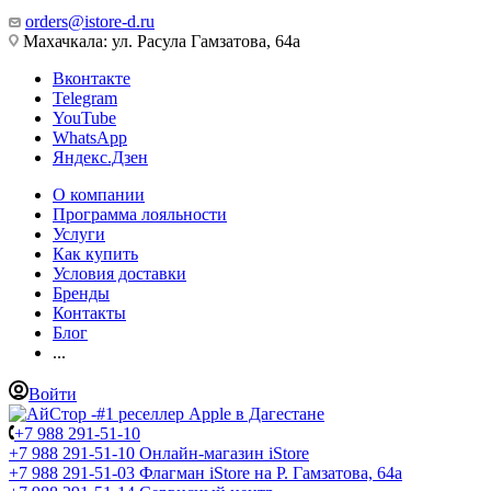
orders@istore-d.ru
Махачкала: ул. Расула Гамзатова, 64а
Вконтакте
Telegram
YouTube
WhatsApp
Яндекс.Дзен
О компании
Программа лояльности
Услуги
Как купить
Условия доставки
Бренды
Контакты
Блог
...
Войти
+7 988 291-51-10
+7 988 291-51-10
Онлайн-магазин iStore
+7 988 291-51-03
Флагман iStore на Р. Гамзатова, 64а