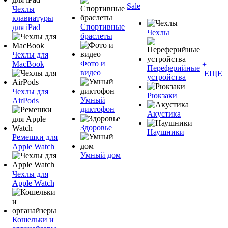
Sale
Чехлы
клавиатуры
Спортивные
для iPad
Чехлы
браслеты
Чехлы для
Фото и
MacBook
+
Переферийные
видео
ЕЩЕ
устройства
Чехлы для
Рюкзаки
Умный
AirPods
диктофон
Акустика
Здоровье
Наушники
Ремешки для
Apple Watch
Умный дом
Чехлы для
Apple Watch
Кошельки и