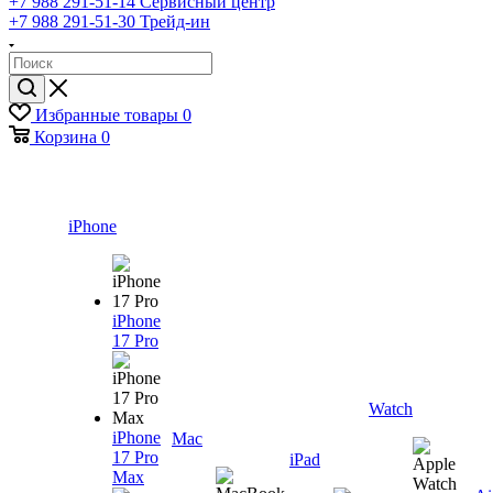
+7 988 291-51-14
Сервисный центр
+7 988 291-51-30
Трейд-ин
Избранные товары
0
Корзина
0
iPhone
iPhone
17 Pro
Watch
iPhone
Mac
17 Pro
iPad
Max