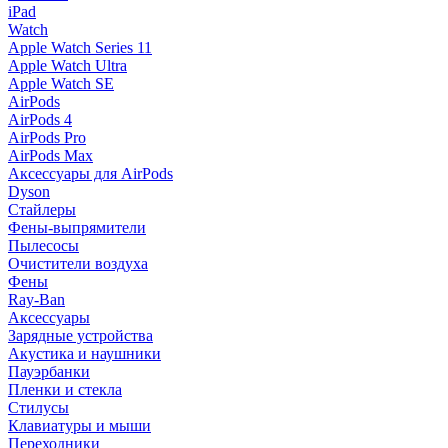
iPad
Watch
Apple Watch Series 11
Apple Watch Ultra
Apple Watch SE
AirPods
AirPods 4
AirPods Pro
AirPods Max
Аксессуары для AirPods
Dyson
Стайлеры
Фены-выпрямители
Пылесосы
Очистители воздуха
Фены
Ray-Ban
Аксессуары
Зарядные устройства
Акустика и наушники
Пауэрбанки
Пленки и стекла
Стилусы
Клавиатуры и мыши
Переходники