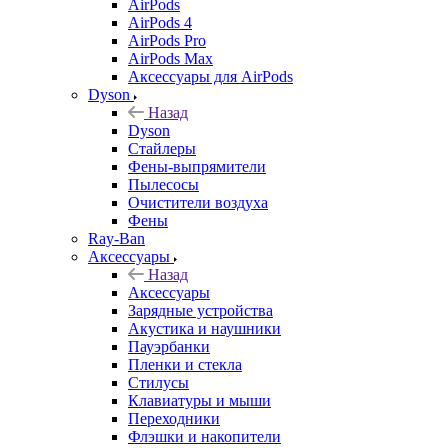
AirPods
AirPods 4
AirPods Pro
AirPods Max
Аксессуары для AirPods
Dyson
Назад
Dyson
Стайлеры
Фены-выпрямители
Пылесосы
Очистители воздуха
Фены
Ray-Ban
Аксессуары
Назад
Аксессуары
Зарядные устройства
Акустика и наушники
Пауэрбанки
Пленки и стекла
Стилусы
Клавиатуры и мыши
Переходники
Флэшки и накопители