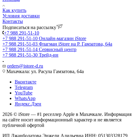
Как купить
Условия доставки
Контакты
Подписаться на рассылку
+7 988 291-51-10
+7 988 291-51-10
Онлайн-магазин iStore
+7 988 291-51-03
Флагман iStore на Р. Гамзатова, 64а
+7 988 291-51-14
Сервисный центр
+7 988 291-51-30
Трейд-ин
orders@istore-d.ru
Махачкала: ул. Расула Гамзатова, 64а
Вконтакте
Telegram
YouTube
WhatsApp
Яндекс.Дзен
2026 © iStore — #1 реселлер Apple в Махачкале. Информация
на сайте носит информационный характер и не является
публичной офертой
ИП Джанболатова Энжели Адильевна ИНН: 051303328179