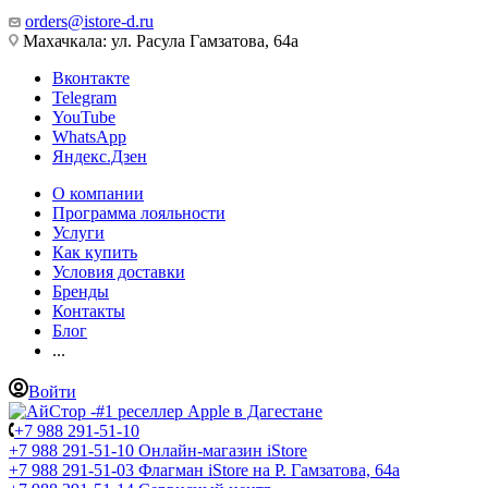
orders@istore-d.ru
Махачкала: ул. Расула Гамзатова, 64а
Вконтакте
Telegram
YouTube
WhatsApp
Яндекс.Дзен
О компании
Программа лояльности
Услуги
Как купить
Условия доставки
Бренды
Контакты
Блог
...
Войти
+7 988 291-51-10
+7 988 291-51-10
Онлайн-магазин iStore
+7 988 291-51-03
Флагман iStore на Р. Гамзатова, 64а