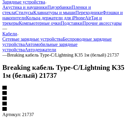
Зарядные устройства
Акустика и наушники
Пауэрбанки
Пленки и
стекла
Стилусы
Клавиатуры и мыши
Переходники
Флэшки и
накопители
Кольца держатели для iPhone
AirTag и
трекеры
Компьютерные очки
Подставки
Прочие аксессуары
—
Кабели
Сетевые зарядные устройства
Беспроводные зарядные
устройства
Автомобильные зарядные
устройства
Автодержатели
—
Breaking кабель Type-C/Lightning K35 1м (белый) 21737
Breaking кабель Type-C/Lightning K35
1м (белый) 21737
Артикул:
21737