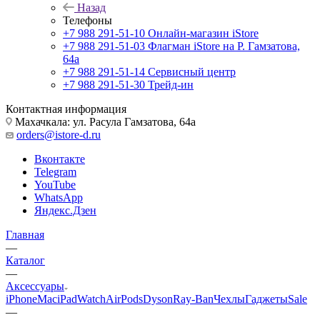
Назад
Телефоны
+7 988 291-51-10
Онлайн-магазин iStore
+7 988 291-51-03
Флагман iStore на Р. Гамзатова,
64а
+7 988 291-51-14
Сервисный центр
+7 988 291-51-30
Трейд-ин
Контактная информация
Махачкала: ул. Расула Гамзатова, 64а
orders@istore-d.ru
Вконтакте
Telegram
YouTube
WhatsApp
Яндекс.Дзен
Главная
—
Каталог
—
Аксессуары
iPhone
Mac
iPad
Watch
AirPods
Dyson
Ray-Ban
Чехлы
Гаджеты
Sale
—