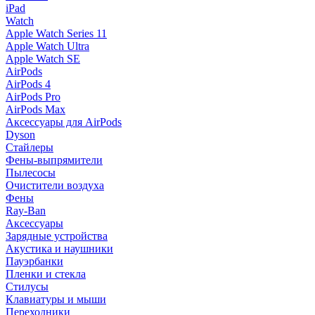
iPad
Watch
Apple Watch Series 11
Apple Watch Ultra
Apple Watch SE
AirPods
AirPods 4
AirPods Pro
AirPods Max
Аксессуары для AirPods
Dyson
Стайлеры
Фены-выпрямители
Пылесосы
Очистители воздуха
Фены
Ray-Ban
Аксессуары
Зарядные устройства
Акустика и наушники
Пауэрбанки
Пленки и стекла
Стилусы
Клавиатуры и мыши
Переходники