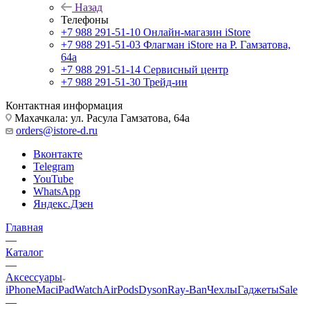
Назад
Телефоны
+7 988 291-51-10
Онлайн-магазин iStore
+7 988 291-51-03
Флагман iStore на Р. Гамзатова,
64а
+7 988 291-51-14
Сервисный центр
+7 988 291-51-30
Трейд-ин
Контактная информация
Махачкала: ул. Расула Гамзатова, 64а
orders@istore-d.ru
Вконтакте
Telegram
YouTube
WhatsApp
Яндекс.Дзен
Главная
—
Каталог
—
Аксессуары
iPhone
Mac
iPad
Watch
AirPods
Dyson
Ray-Ban
Чехлы
Гаджеты
Sale
—