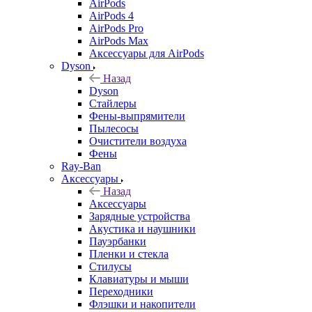
AirPods
AirPods 4
AirPods Pro
AirPods Max
Аксессуары для AirPods
Dyson
Назад
Dyson
Стайлеры
Фены-выпрямители
Пылесосы
Очистители воздуха
Фены
Ray-Ban
Аксессуары
Назад
Аксессуары
Зарядные устройства
Акустика и наушники
Пауэрбанки
Пленки и стекла
Стилусы
Клавиатуры и мыши
Переходники
Флэшки и накопители