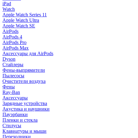
iPad
Watch
Apple Watch Series 11
Apple Watch Ultra
Apple Watch SE
AirPods
AirPods 4
AirPods Pro
AirPods Max
Аксессуары для AirPods
Dyson
Стайлеры
Фены-выпрямители
Пылесосы
Очистители воздуха
Фены
Ray-Ban
Аксессуары
Зарядные устройства
Акустика и наушники
Пауэрбанки
Пленки и стекла
Стилусы
Клавиатуры и мыши
Переходники