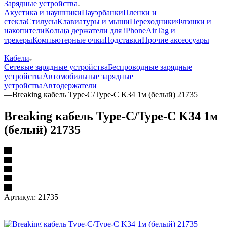
Зарядные устройства
Акустика и наушники
Пауэрбанки
Пленки и
стекла
Стилусы
Клавиатуры и мыши
Переходники
Флэшки и
накопители
Кольца держатели для iPhone
AirTag и
трекеры
Компьютерные очки
Подставки
Прочие аксессуары
—
Кабели
Сетевые зарядные устройства
Беспроводные зарядные
устройства
Автомобильные зарядные
устройства
Автодержатели
—
Breaking кабель Type-C/Type-C K34 1м (белый) 21735
Breaking кабель Type-C/Type-C K34 1м
(белый) 21735
Артикул:
21735