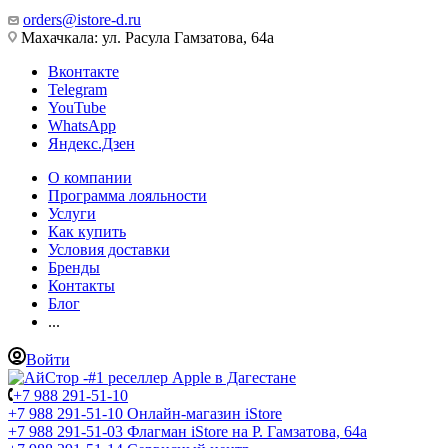
orders@istore-d.ru
Махачкала: ул. Расула Гамзатова, 64а
Вконтакте
Telegram
YouTube
WhatsApp
Яндекс.Дзен
О компании
Программа лояльности
Услуги
Как купить
Условия доставки
Бренды
Контакты
Блог
...
Войти
+7 988 291-51-10
+7 988 291-51-10
Онлайн-магазин iStore
+7 988 291-51-03
Флагман iStore на Р. Гамзатова, 64а