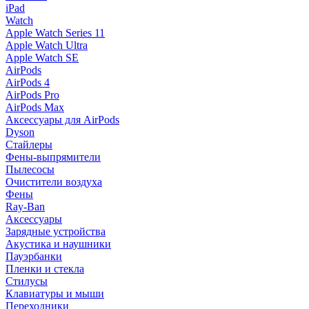
iPad
Watch
Apple Watch Series 11
Apple Watch Ultra
Apple Watch SE
AirPods
AirPods 4
AirPods Pro
AirPods Max
Аксессуары для AirPods
Dyson
Стайлеры
Фены-выпрямители
Пылесосы
Очистители воздуха
Фены
Ray-Ban
Аксессуары
Зарядные устройства
Акустика и наушники
Пауэрбанки
Пленки и стекла
Стилусы
Клавиатуры и мыши
Переходники