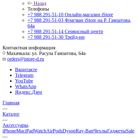
Назад
Телефоны
+7 988 291-51-10
Онлайн-магазин iStore
+7 988 291-51-03
Флагман iStore на Р. Гамзатова,
64а
+7 988 291-51-14
Сервисный центр
+7 988 291-51-30
Трейд-ин
Контактная информация
Махачкала: ул. Расула Гамзатова, 64а
orders@istore-d.ru
Вконтакте
Telegram
YouTube
WhatsApp
Яндекс.Дзен
Главная
—
Каталог
—
Аксессуары
iPhone
Mac
iPad
Watch
AirPods
Dyson
Ray-Ban
Чехлы
Гаджеты
Sale
—