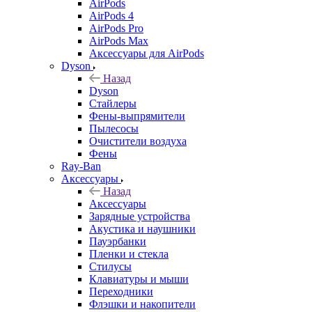
AirPods
AirPods 4
AirPods Pro
AirPods Max
Аксессуары для AirPods
Dyson
Назад
Dyson
Стайлеры
Фены-выпрямители
Пылесосы
Очистители воздуха
Фены
Ray-Ban
Аксессуары
Назад
Аксессуары
Зарядные устройства
Акустика и наушники
Пауэрбанки
Пленки и стекла
Стилусы
Клавиатуры и мыши
Переходники
Флэшки и накопители