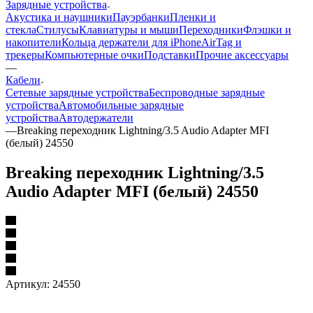
Зарядные устройства
Акустика и наушники
Пауэрбанки
Пленки и
стекла
Стилусы
Клавиатуры и мыши
Переходники
Флэшки и
накопители
Кольца держатели для iPhone
AirTag и
трекеры
Компьютерные очки
Подставки
Прочие аксессуары
—
Кабели
Сетевые зарядные устройства
Беспроводные зарядные
устройства
Автомобильные зарядные
устройства
Автодержатели
—
Breaking переходник Lightning/3.5 Audio Adapter MFI
(белый) 24550
Breaking переходник Lightning/3.5
Audio Adapter MFI (белый) 24550
Артикул:
24550