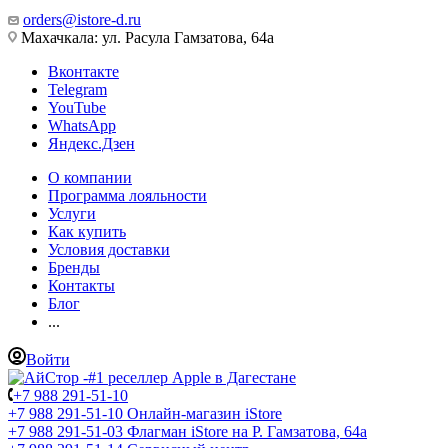
orders@istore-d.ru
Махачкала: ул. Расула Гамзатова, 64а
Вконтакте
Telegram
YouTube
WhatsApp
Яндекс.Дзен
О компании
Программа лояльности
Услуги
Как купить
Условия доставки
Бренды
Контакты
Блог
...
Войти
+7 988 291-51-10
+7 988 291-51-10
Онлайн-магазин iStore
+7 988 291-51-03
Флагман iStore на Р. Гамзатова, 64а