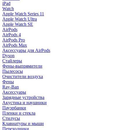
iPad
Watch
Apple Watch Series 11
Apple Watch Ultra
Apple Watch SE
AirPods
AirPods 4
AirPods Pro
AirPods Max
Аксессуары для AirPods
Dyson
Стайлеры
Фены-выпрямители
Пылесосы
Очистители воздуха
Фены
Ray-Ban
Аксессуары
Зарядные устройства
Акустика и наушники
Пауэрбанки
Пленки и стекла
Стилусы
Клавиатуры и мыши
Переходники