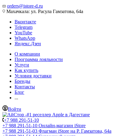
orders@istore-d.ru
Махачкала: ул. Расула Гамзатова, 64а
Вконтакте
Telegram
YouTube
WhatsApp
Яндекс.Дзен
О компании
Программа лояльности
Услуги
Как купить
Условия доставки
Бренды
Контакты
Блог
...
Войти
+7 988 291-51-10
+7 988 291-51-10
Онлайн-магазин iStore
+7 988 291-51-03
Флагман iStore на Р. Гамзатова, 64а