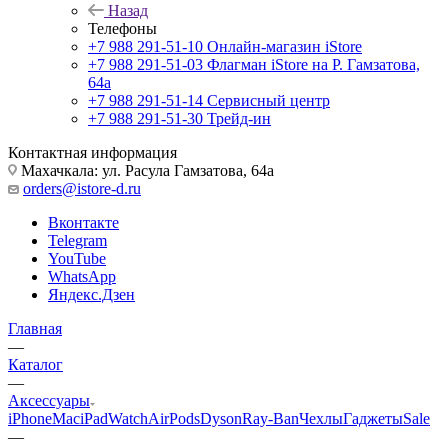
Назад
Телефоны
+7 988 291-51-10
Онлайн-магазин iStore
+7 988 291-51-03
Флагман iStore на Р. Гамзатова,
64а
+7 988 291-51-14
Сервисный центр
+7 988 291-51-30
Трейд-ин
Контактная информация
Махачкала: ул. Расула Гамзатова, 64а
orders@istore-d.ru
Вконтакте
Telegram
YouTube
WhatsApp
Яндекс.Дзен
Главная
—
Каталог
—
Аксессуары
iPhone
Mac
iPad
Watch
AirPods
Dyson
Ray-Ban
Чехлы
Гаджеты
Sale
—