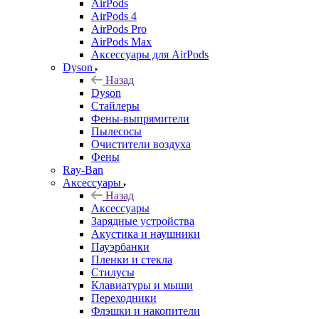
AirPods
AirPods 4
AirPods Pro
AirPods Max
Аксессуары для AirPods
Dyson
Назад
Dyson
Стайлеры
Фены-выпрямители
Пылесосы
Очистители воздуха
Фены
Ray-Ban
Аксессуары
Назад
Аксессуары
Зарядные устройства
Акустика и наушники
Пауэрбанки
Пленки и стекла
Стилусы
Клавиатуры и мыши
Переходники
Флэшки и накопители