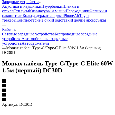
Зарядные устройства
Акустика и наушники
Пауэрбанки
Пленки и
стекла
Стилусы
Клавиатуры и мыши
Переходники
Флэшки и
накопители
Кольца держатели для iPhone
AirTag и
трекеры
Компьютерные очки
Подставки
Прочие аксессуары
—
Кабели
Сетевые зарядные устройства
Беспроводные зарядные
устройства
Автомобильные зарядные
устройства
Автодержатели
—
Momax кабель Type-C/Type-C Elite 60W 1.5м (черный)
DC30D
Momax кабель Type-C/Type-C Elite 60W
1.5м (черный) DC30D
Артикул:
DC30D