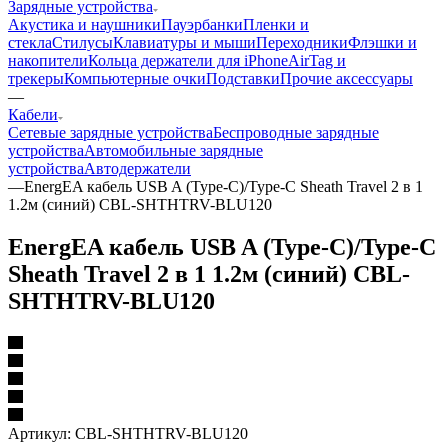
Зарядные устройства
Акустика и наушники
Пауэрбанки
Пленки и
стекла
Стилусы
Клавиатуры и мыши
Переходники
Флэшки и
накопители
Кольца держатели для iPhone
AirTag и
трекеры
Компьютерные очки
Подставки
Прочие аксессуары
—
Кабели
Сетевые зарядные устройства
Беспроводные зарядные
устройства
Автомобильные зарядные
устройства
Автодержатели
—
EnergEA кабель USB A (Type-C)/Type-C Sheath Travel 2 в 1
1.2м (синий) CBL-SHTHTRV-BLU120
EnergEA кабель USB A (Type-C)/Type-C
Sheath Travel 2 в 1 1.2м (синий) CBL-
SHTHTRV-BLU120
Артикул:
CBL-SHTHTRV-BLU120