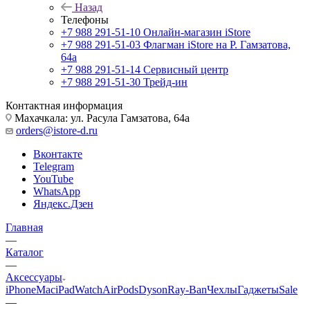
Назад
Телефоны
+7 988 291-51-10
Онлайн-магазин iStore
+7 988 291-51-03
Флагман iStore на Р. Гамзатова,
64а
+7 988 291-51-14
Сервисный центр
+7 988 291-51-30
Трейд-ин
Контактная информация
Махачкала: ул. Расула Гамзатова, 64а
orders@istore-d.ru
Вконтакте
Telegram
YouTube
WhatsApp
Яндекс.Дзен
Главная
—
Каталог
—
Аксессуары
iPhone
Mac
iPad
Watch
AirPods
Dyson
Ray-Ban
Чехлы
Гаджеты
Sale
—