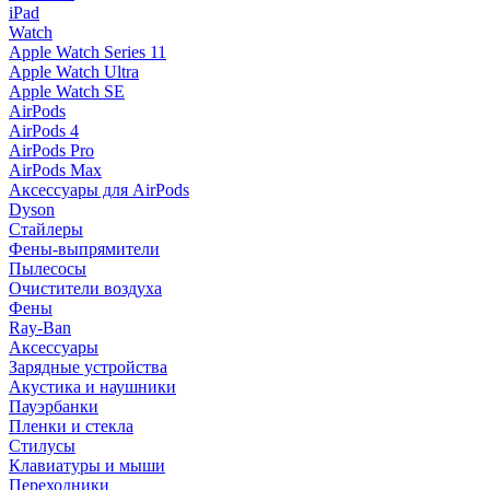
iPad
Watch
Apple Watch Series 11
Apple Watch Ultra
Apple Watch SE
AirPods
AirPods 4
AirPods Pro
AirPods Max
Аксессуары для AirPods
Dyson
Стайлеры
Фены-выпрямители
Пылесосы
Очистители воздуха
Фены
Ray-Ban
Аксессуары
Зарядные устройства
Акустика и наушники
Пауэрбанки
Пленки и стекла
Стилусы
Клавиатуры и мыши
Переходники