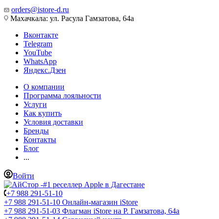
orders@istore-d.ru
Махачкала: ул. Расула Гамзатова, 64а
Вконтакте
Telegram
YouTube
WhatsApp
Яндекс.Дзен
О компании
Программа лояльности
Услуги
Как купить
Условия доставки
Бренды
Контакты
Блог
...
Войти
+7 988 291-51-10
+7 988 291-51-10
Онлайн-магазин iStore
+7 988 291-51-03
Флагман iStore на Р. Гамзатова, 64а