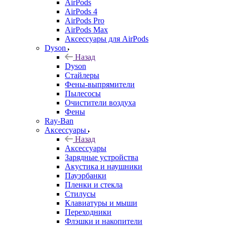
AirPods
AirPods 4
AirPods Pro
AirPods Max
Аксессуары для AirPods
Dyson
Назад
Dyson
Стайлеры
Фены-выпрямители
Пылесосы
Очистители воздуха
Фены
Ray-Ban
Аксессуары
Назад
Аксессуары
Зарядные устройства
Акустика и наушники
Пауэрбанки
Пленки и стекла
Стилусы
Клавиатуры и мыши
Переходники
Флэшки и накопители