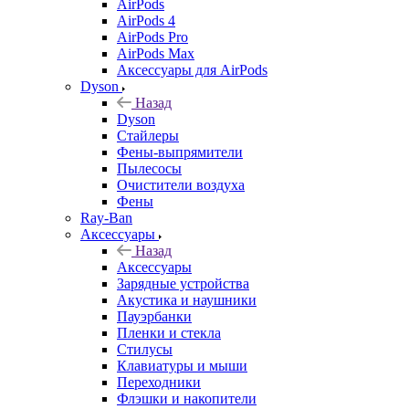
AirPods
AirPods 4
AirPods Pro
AirPods Max
Аксессуары для AirPods
Dyson
Назад
Dyson
Стайлеры
Фены-выпрямители
Пылесосы
Очистители воздуха
Фены
Ray-Ban
Аксессуары
Назад
Аксессуары
Зарядные устройства
Акустика и наушники
Пауэрбанки
Пленки и стекла
Стилусы
Клавиатуры и мыши
Переходники
Флэшки и накопители