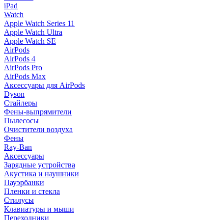
iPad
Watch
Apple Watch Series 11
Apple Watch Ultra
Apple Watch SE
AirPods
AirPods 4
AirPods Pro
AirPods Max
Аксессуары для AirPods
Dyson
Стайлеры
Фены-выпрямители
Пылесосы
Очистители воздуха
Фены
Ray-Ban
Аксессуары
Зарядные устройства
Акустика и наушники
Пауэрбанки
Пленки и стекла
Стилусы
Клавиатуры и мыши
Переходники