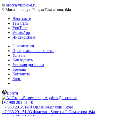
orders@istore-d.ru
Махачкала: ул. Расула Гамзатова, 64а
Вконтакте
Telegram
YouTube
WhatsApp
Яндекс.Дзен
О компании
Программа лояльности
Услуги
Как купить
Условия доставки
Бренды
Контакты
Блог
...
Войти
+7 988 291-51-10
+7 988 291-51-10
Онлайн-магазин iStore
+7 988 291-51-03
Флагман iStore на Р. Гамзатова, 64а