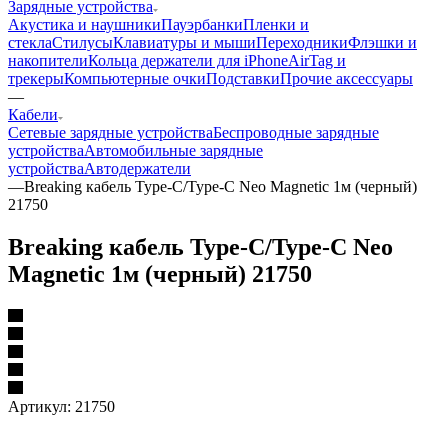
Зарядные устройства
Акустика и наушники
Пауэрбанки
Пленки и
стекла
Стилусы
Клавиатуры и мыши
Переходники
Флэшки и
накопители
Кольца держатели для iPhone
AirTag и
трекеры
Компьютерные очки
Подставки
Прочие аксессуары
—
Кабели
Сетевые зарядные устройства
Беспроводные зарядные
устройства
Автомобильные зарядные
устройства
Автодержатели
—
Breaking кабель Type-C/Type-C Neo Magnetic 1м (черный)
21750
Breaking кабель Type-C/Type-C Neo
Magnetic 1м (черный) 21750
Артикул:
21750