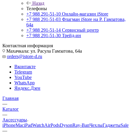
Назад
Телефоны
+7 988 291-51-10
Онлайн-магазин iStore
+7 988 291-51-03
Флагман iStore на Р. Гамзатова,
64а
+7 988 291-51-14
Сервисный центр
+7 988 291-51-30
Трейд-ин
Контактная информация
Махачкала: ул. Расула Гамзатова, 64а
orders@istore-d.ru
Вконтакте
Telegram
YouTube
WhatsApp
Яндекс.Дзен
Главная
—
Каталог
—
Аксессуары
iPhone
Mac
iPad
Watch
AirPods
Dyson
Ray-Ban
Чехлы
Гаджеты
Sale
—