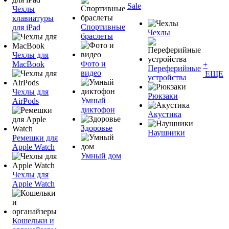
Sale
Чехлы
клавиатуры
Спортивные
для iPad
Чехлы
браслеты
Чехлы для
Фото и
MacBook
+
Переферийные
видео
ЕЩЕ
устройства
Чехлы для
Рюкзаки
Умный
AirPods
диктофон
Акустика
Здоровье
Наушники
Ремешки для
Apple Watch
Умный дом
Чехлы для
Apple Watch
Кошельки и