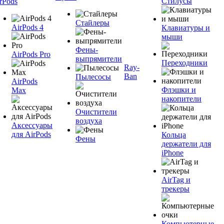
Стилусы
rPods
Стайлеры
AirPods 4
Клавиатуры и
мыши
Фены-
AirPods Pro
выпрямители
Переходники
Ray-
Ban
Пылесосы
AirPods
Флэшки и
Max
накопители
Очистители
воздуха
Аксессуары
для AirPods
Кольца
Фены
держатели для
iPhone
AirTag и
трекеры
Компьютерные