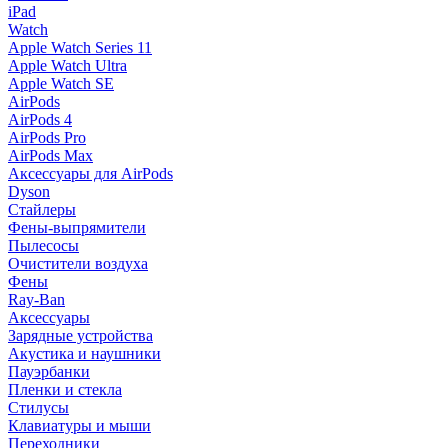
iPad
Watch
Apple Watch Series 11
Apple Watch Ultra
Apple Watch SE
AirPods
AirPods 4
AirPods Pro
AirPods Max
Аксессуары для AirPods
Dyson
Стайлеры
Фены-выпрямители
Пылесосы
Очистители воздуха
Фены
Ray-Ban
Аксессуары
Зарядные устройства
Акустика и наушники
Пауэрбанки
Пленки и стекла
Стилусы
Клавиатуры и мыши
Переходники