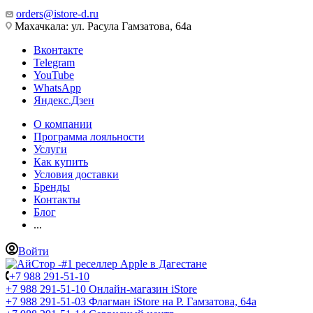
orders@istore-d.ru
Махачкала: ул. Расула Гамзатова, 64а
Вконтакте
Telegram
YouTube
WhatsApp
Яндекс.Дзен
О компании
Программа лояльности
Услуги
Как купить
Условия доставки
Бренды
Контакты
Блог
...
Войти
+7 988 291-51-10
+7 988 291-51-10
Онлайн-магазин iStore
+7 988 291-51-03
Флагман iStore на Р. Гамзатова, 64а