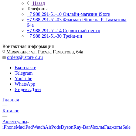
Назад
Телефоны
+7 988 291-51-10
Онлайн-магазин iStore
+7 988 291-51-03
Флагман iStore на Р. Гамзатова,
64а
+7 988 291-51-14
Сервисный центр
+7 988 291-51-30
Трейд-ин
Контактная информация
Махачкала: ул. Расула Гамзатова, 64а
orders@istore-d.ru
Вконтакте
Telegram
YouTube
WhatsApp
Яндекс.Дзен
Главная
—
Каталог
—
Аксессуары
iPhone
Mac
iPad
Watch
AirPods
Dyson
Ray-Ban
Чехлы
Гаджеты
Sale
—