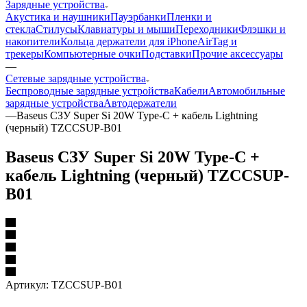
Зарядные устройства
Акустика и наушники
Пауэрбанки
Пленки и
стекла
Стилусы
Клавиатуры и мыши
Переходники
Флэшки и
накопители
Кольца держатели для iPhone
AirTag и
трекеры
Компьютерные очки
Подставки
Прочие аксессуары
—
Сетевые зарядные устройства
Беспроводные зарядные устройства
Кабели
Автомобильные
зарядные устройства
Автодержатели
—
Baseus СЗУ Super Si 20W Type-C + кабель Lightning
(черный) TZCCSUP-B01
Baseus СЗУ Super Si 20W Type-C +
кабель Lightning (черный) TZCCSUP-
B01
Артикул:
TZCCSUP-B01