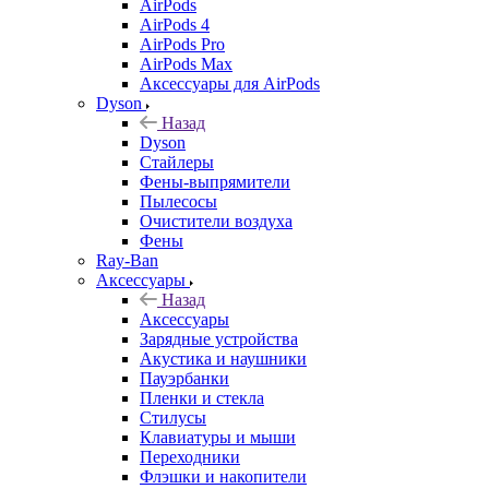
AirPods
AirPods 4
AirPods Pro
AirPods Max
Аксессуары для AirPods
Dyson
Назад
Dyson
Стайлеры
Фены-выпрямители
Пылесосы
Очистители воздуха
Фены
Ray-Ban
Аксессуары
Назад
Аксессуары
Зарядные устройства
Акустика и наушники
Пауэрбанки
Пленки и стекла
Стилусы
Клавиатуры и мыши
Переходники
Флэшки и накопители