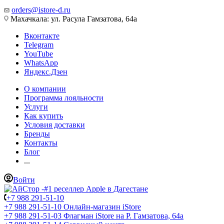
orders@istore-d.ru
Махачкала: ул. Расула Гамзатова, 64а
Вконтакте
Telegram
YouTube
WhatsApp
Яндекс.Дзен
О компании
Программа лояльности
Услуги
Как купить
Условия доставки
Бренды
Контакты
Блог
...
Войти
+7 988 291-51-10
+7 988 291-51-10
Онлайн-магазин iStore
+7 988 291-51-03
Флагман iStore на Р. Гамзатова, 64а