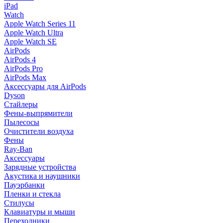
iPad
Watch
Apple Watch Series 11
Apple Watch Ultra
Apple Watch SE
AirPods
AirPods 4
AirPods Pro
AirPods Max
Аксессуары для AirPods
Dyson
Стайлеры
Фены-выпрямители
Пылесосы
Очистители воздуха
Фены
Ray-Ban
Аксессуары
Зарядные устройства
Акустика и наушники
Пауэрбанки
Пленки и стекла
Стилусы
Клавиатуры и мыши
Переходники