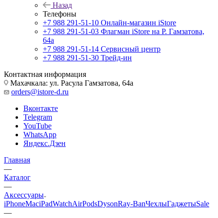
Назад
Телефоны
+7 988 291-51-10
Онлайн-магазин iStore
+7 988 291-51-03
Флагман iStore на Р. Гамзатова,
64а
+7 988 291-51-14
Сервисный центр
+7 988 291-51-30
Трейд-ин
Контактная информация
Махачкала: ул. Расула Гамзатова, 64а
orders@istore-d.ru
Вконтакте
Telegram
YouTube
WhatsApp
Яндекс.Дзен
Главная
—
Каталог
—
Аксессуары
iPhone
Mac
iPad
Watch
AirPods
Dyson
Ray-Ban
Чехлы
Гаджеты
Sale
—