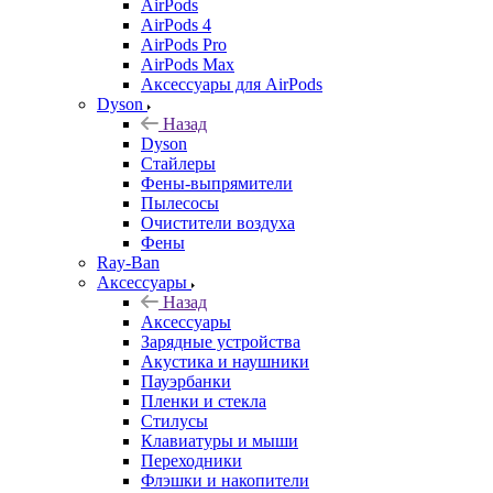
AirPods
AirPods 4
AirPods Pro
AirPods Max
Аксессуары для AirPods
Dyson
Назад
Dyson
Стайлеры
Фены-выпрямители
Пылесосы
Очистители воздуха
Фены
Ray-Ban
Аксессуары
Назад
Аксессуары
Зарядные устройства
Акустика и наушники
Пауэрбанки
Пленки и стекла
Стилусы
Клавиатуры и мыши
Переходники
Флэшки и накопители