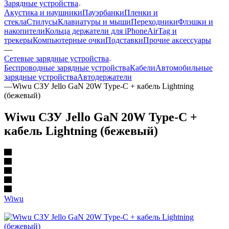
Зарядные устройства
Акустика и наушники
Пауэрбанки
Пленки и
стекла
Стилусы
Клавиатуры и мыши
Переходники
Флэшки и
накопители
Кольца держатели для iPhone
AirTag и
трекеры
Компьютерные очки
Подставки
Прочие аксессуары
—
Сетевые зарядные устройства
Беспроводные зарядные устройства
Кабели
Автомобильные
зарядные устройства
Автодержатели
—
Wiwu СЗУ Jello GaN 20W Type-C + кабель Lightning
(бежевый)
Wiwu СЗУ Jello GaN 20W Type-C +
кабель Lightning (бежевый)
Wiwu